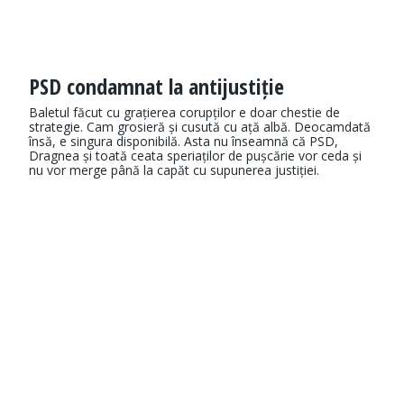
PSD condamnat la antijustiție
Baletul făcut cu grațierea corupților e doar chestie de
strategie. Cam grosieră și cusută cu ață albă. Deocamdată
însă, e singura disponibilă. Asta nu înseamnă că PSD,
Dragnea și toată ceata speriaților de pușcărie vor ceda și
nu vor merge până la capăt cu supunerea justiției.