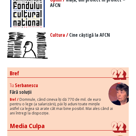
AFCN
Cultura /
Cine câștigă la AFCN
Bref
Tia
Serbanescu
Fără soluții
Bref /
Domnule, când cineva îți dă 770 de mil. de euro
pentru o lege (a salarizării), păi îți aduni toate mințile
astfel ca legea să arate cât mai bine posibil. Mai ales când ai
ani întregi la dispoziție.
Media Culpa