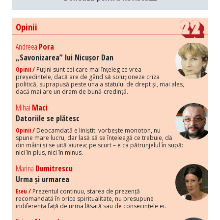
Opinii
Andreea
Pora
„Savonizarea” lui Nicușor Dan
Opinii /
Puțini sunt cei care mai înțeleg ce vrea
președintele, dacă are de gând să soluționeze criza
politică, suprapusă peste una a statului de drept și, mai ales,
dacă mai are un dram de bună-credință.
Mihai
Maci
Datoriile se plătesc
Opinii /
Deocamdată e liniștit: vorbește monoton, nu
spune mare lucru, dar lasă să se înțeleagă ce trebuie, dă
din mâini și se uită aiurea; pe scurt – e ca pătrunjelul în supă:
nici în plus, nici în minus.
Marina
Dumitrescu
Urma și urmarea
Eseu /
Prezentul continuu, starea de prezență
recomandată în orice spiritualitate, nu presupune
indiferența față de urma lăsată sau de consecințele ei.