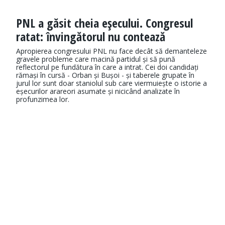
PNL a găsit cheia eşecului. Congresul
ratat: învingătorul nu contează
Apropierea congresului PNL nu face decât să demanteleze
gravele probleme care macină partidul și să pună
reflectorul pe fundătura în care a intrat. Cei doi candidați
rămași în cursă - Orban și Bușoi - și taberele grupate în
jurul lor sunt doar staniolul sub care viermuiește o istorie a
eșecurilor arareori asumate și nicicând analizate în
profunzimea lor.