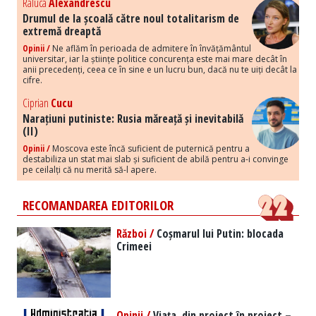
Raluca
Alexandrescu
Drumul de la școală către noul totalitarism de
extremă dreaptă
Opinii /
Ne aflăm în perioada de admitere în învățământul
universitar, iar la științe politice concurența este mai mare decât în
anii precedenți, ceea ce în sine e un lucru bun, dacă nu te uiți decât la
cifre.
Ciprian
Cucu
Narațiuni putiniste: Rusia măreață și inevitabilă
(II)
Opinii /
Moscova este încă suficient de puternică pentru a
destabiliza un stat mai slab și suficient de abilă pentru a-i convinge
pe ceilalți că nu merită să-l apere.
RECOMANDAREA EDITORILOR
Război /
Coșmarul lui Putin: blocada
Crimeei
Opinii /
Viața, din proiect în proiect –