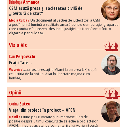
Brîndușa
Armanca
CSM acuză presa și societatea civilă de
„lovitură de stat”
Media Culpa /
Un document al Secției de judecători a CSM
a pus în plină lumină o realitate amară pentru democrație: gruparea
care conduce în prezent destinele justiției s-a transformat într-o
oligarhie periculoasă.
Vis a Vis
Dan
Perjovschi
Frații Tate...
Vis a vis /
...au fost arestați la Miami la cererea UK, după
ce Justiția de la noi i-a lăsat în libertate magna cum
laudae,
Opinii
Corina
Șuteu
Viața, din proiect în proiect – AFCN
Opinii /
Citind pe FB variate și numeroase luări de
poziție despre ultimul concurs de selecție a proiectelor
AFCN, mi-au atras atenția comentariile lui Adrian Șoaită