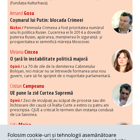
(Fundația Kulturhaus).
Armand
Gosu
Coșmarul lui Putin: blocada Crimeei
Război /
Peninsula Crimeea a fost prioritatea numărul
unu în politica Rusiei. Cucerirea ei în 2014 a dovedit
puterea Rusiei, apărarea, menținerea în siguranță și
prosperitatea ei semnifică măreția Moscovei.
Melania
Cincea
O țară în instabilitate politică majoră
Opinii /
La 70 de zile de la demiterea Cabinetului
Bolojan, nici măcar nu se întrevede formarea unui nou
guvern, care să fie sprijinit de o majoritate parlamentară.
Cristian
Campeanu
UE pune la zid Curtea Supremă
Opinii /
Zeci de inculpați au scăpat de procese sau din
închisoare din cauză că Înalta Curte a extins cu patru ani
prescripția. CJUE a criticat în termeni duri instanța condusă
de Lia Savonea.
Lidia
Moise
Costurile economice ale haosului politic
Folosim cookie-uri și tehnologii asemănătoare
Opinii /
Economia nu poate rezista cu retorica falsă a