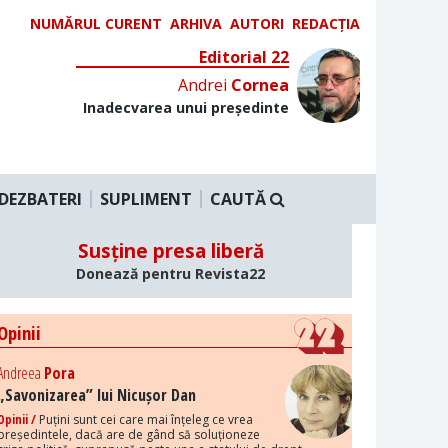
NUMĂRUL CURENT
ARHIVA
AUTORI
REDACȚIA
Editorial 22
Andrei
Cornea
Inadecvarea unui președinte
DEZBATERI
SUPLIMENT
CAUTĂ
Susține presa liberă
Donează pentru Revista22
Opinii
Andreea
Pora
„Savonizarea” lui Nicușor Dan
Opinii /
Puțini sunt cei care mai înțeleg ce vrea
președintele, dacă are de gând să soluționeze