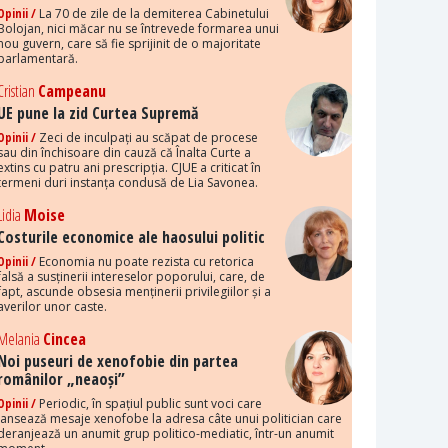
Opinii /
La 70 de zile de la demiterea Cabinetului
Bolojan, nici măcar nu se întrevede formarea unui
nou guvern, care să fie sprijinit de o majoritate
parlamentară.
Cristian
Campeanu
UE pune la zid Curtea Supremă
Opinii /
Zeci de inculpați au scăpat de procese
sau din închisoare din cauză că Înalta Curte a
extins cu patru ani prescripția. CJUE a criticat în
termeni duri instanța condusă de Lia Savonea.
Lidia
Moise
Costurile economice ale haosului politic
Opinii /
Economia nu poate rezista cu retorica
falsă a susținerii intereselor poporului, care, de
fapt, ascunde obsesia menținerii privilegiilor și a
averilor unor caste.
Melania
Cincea
Noi puseuri de xenofobie din partea
românilor „neaoși”
Opinii /
Periodic, în spațiul public sunt voci care
lansează mesaje xenofobe la adresa câte unui politician care
deranjează un anumit grup politico-mediatic, într-un anumit