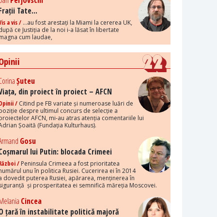
Dan
Perjovschi
Frații Tate...
Vis a vis /
...au fost arestați la Miami la cererea UK,
după ce Justiția de la noi i-a lăsat în libertate
magna cum laudae,
Opinii
Corina
Șuteu
Viața, din proiect în proiect – AFCN
Opinii /
Citind pe FB variate și numeroase luări de
poziție despre ultimul concurs de selecție a
proiectelor AFCN, mi-au atras atenția comentariile lui
Adrian Șoaită (Fundația Kulturhaus).
Armand
Gosu
Coșmarul lui Putin: blocada Crimeei
Război /
Peninsula Crimeea a fost prioritatea
numărul unu în politica Rusiei. Cucerirea ei în 2014
a dovedit puterea Rusiei, apărarea, menținerea în
siguranță și prosperitatea ei semnifică măreția Moscovei.
Melania
Cincea
O țară în instabilitate politică majoră