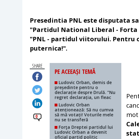
Presedintia PNL este disputata s
"Partidul National Liberal - Forta
"PNL - partidul viitorului. Pentru
puternica!".
SHARE
PE ACEEAȘI TEMĂ
Ludovic Orban, demis de
președinte pentru o
declarație despre Drulă. ”Nu
Pent
regret declarația, un fleac
cand
Ludovic Orban
atenționează: Să nu cumva
moti
să mă votați! Voturile mele
0
nu se transferă
Cale
Forţa Dreptei partidul lui
Ludovic Orban a devenit
stat
oficial partid politic