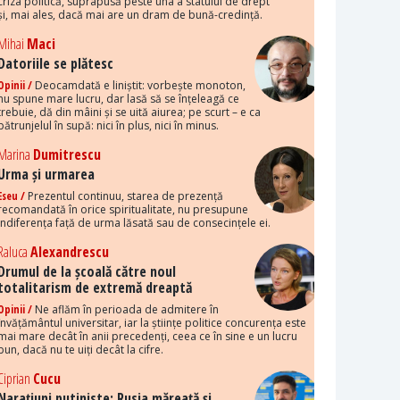
criza politică, suprapusă peste una a statului de drept
și, mai ales, dacă mai are un dram de bună-credință.
Mihai
Maci
Datoriile se plătesc
Opinii /
Deocamdată e liniștit: vorbește monoton,
nu spune mare lucru, dar lasă să se înțeleagă ce
trebuie, dă din mâini și se uită aiurea; pe scurt – e ca
pătrunjelul în supă: nici în plus, nici în minus.
Marina
Dumitrescu
Urma și urmarea
Eseu /
Prezentul continuu, starea de prezență
recomandată în orice spiritualitate, nu presupune
indiferența față de urma lăsată sau de consecințele ei.
Raluca
Alexandrescu
Drumul de la școală către noul
totalitarism de extremă dreaptă
Opinii /
Ne aflăm în perioada de admitere în
învățământul universitar, iar la științe politice concurența este
mai mare decât în anii precedenți, ceea ce în sine e un lucru
bun, dacă nu te uiți decât la cifre.
Ciprian
Cucu
Narațiuni putiniste: Rusia măreață și