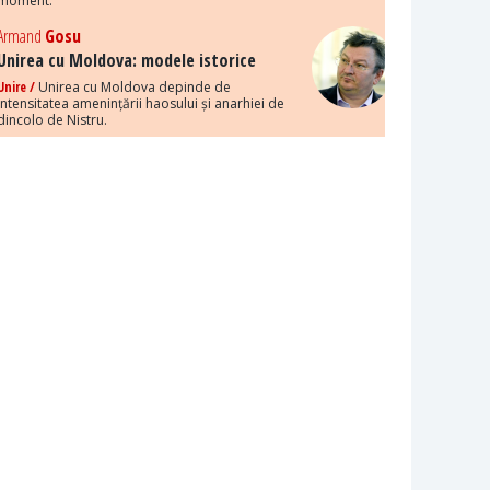
moment.
Armand
Gosu
Unirea cu Moldova: modele istorice
Unire /
Unirea cu Moldova depinde de
intensitatea amenințării haosului și anarhiei de
dincolo de Nistru.