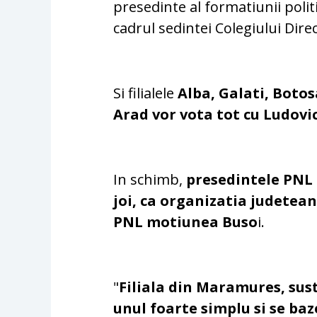
presedinte al formatiunii politi
cadrul sedintei Colegiului Dire
Si filialele
Alba, Galati, Boto
Arad vor vota tot cu Ludovi
In schimb,
presedintele PNL
joi, ca organizatia judetea
PNL motiunea Buso
i.
"
Filiala din Maramures, sus
unul foarte simplu si se baz