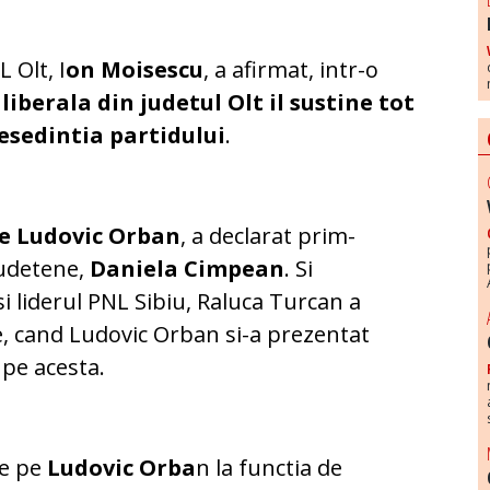
 Olt, I
on Moisescu
, a afirmat, intr-o
a liberala din judetul Olt il sustine tot
esedintia partidului
.
 pe Ludovic Orban
, a declarat prim-
judetene,
Daniela Cimpean
. Si
i liderul PNL Sibiu, Raluca Turcan a
ie, cand Ludovic Orban si-a prezentat
 pe acesta.
ne pe
Ludovic Orba
n la functia de