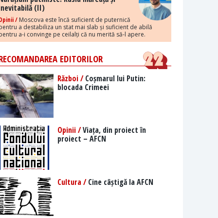
inevitabilă (II)
Opinii /
Moscova este încă suficient de puternică
pentru a destabiliza un stat mai slab și suficient de abilă
pentru a-i convinge pe ceilalți că nu merită să-l apere.
RECOMANDAREA EDITORILOR
Război /
Coșmarul lui Putin:
blocada Crimeei
Opinii /
Viața, din proiect în
proiect – AFCN
Cultura /
Cine câștigă la AFCN