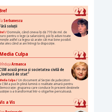
Bref
Tia
Serbanescu
Fără soluții
Bref /
Domnule, când cineva îți dă 770 de mil. de
euro pentru o lege (a salarizării), păi îți aduni toate
mințile astfel ca legea să arate cât mai bine posibil.
Mai ales când ai ani întregi la dispoziție.
Media Culpa
Brîndușa
Armanca
CSM acuză presa și societatea civilă de
„lovitură de stat”
Media Culpa /
Un document al Secției de judecători
a CSM a pus în plină lumină o realitate amară pentru
democrație: gruparea care conduce în prezent destinele
justiției s-a transformat într-o oligarhie periculoasă.
Vis a Vis