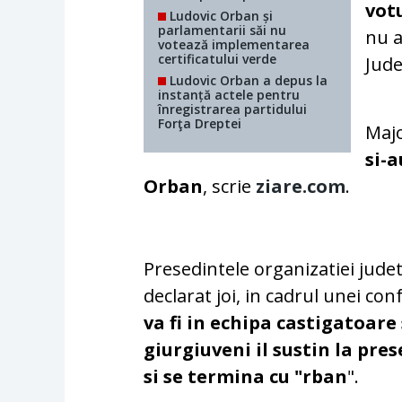
vot
Ludovic Orban și
parlamentarii săi nu
nu a
votează implementarea
certificatului verde
Jude
Ludovic Orban a depus la
instanță actele pentru
înregistrarea partidului
Forţa Dreptei
Majo
si-
Orban
, scrie
ziare.com
.
Presedintele organizatiei jud
declarat joi, in cadrul unei co
va fi in echipa castigatoare 
giurgiuveni il sustin la pres
si se termina cu "rban
".