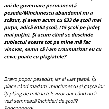
ani de guvernare permanentă
pesede/Minciunescu abandonul nu a
scăzut, şi avem acum cu 633 de şcoli mai
puţin, adică 6152 şcoli, (15 şcoli pe judeţ
mai puţin). Şi acum când se deschide
subiectul acesta tot pe mine mă fac
vinovat, semn că i-am traumatizat eu cu
ceva: poate cu plagiatele?
Bravo popor pesedist, iar ai luat ţeapă. Îţi
place când madam' minciunescu şi gaşca lor
îţi plâng de milă la televizor dar când nu îi
vezi semnează închideri de şcoli?
Popcoooorn!