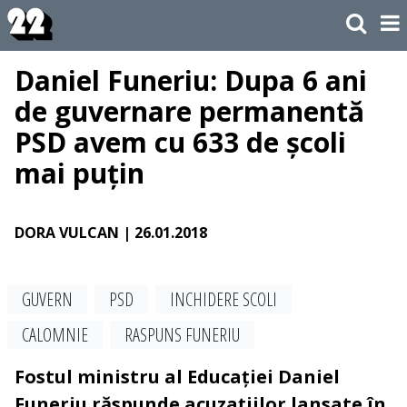
Daniel Funeriu: Dupa 6 ani
de guvernare permanentă
PSD avem cu 633 de școli
mai puțin
DORA VULCAN
| 26.01.2018
GUVERN
PSD
INCHIDERE SCOLI
CALOMNIE
RASPUNS FUNERIU
Fostul ministru al Educației Daniel
Funeriu răspunde acuzațiilor lansate în