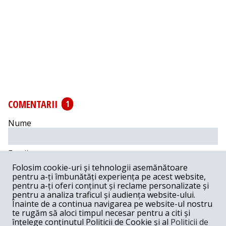
COMENTARII
1
Nume
Email
Folosim cookie-uri și tehnologii asemănătoare
pentru a-ți îmbunătăți experiența pe acest website,
Comentariu
pentru a-ți oferi conținut și reclame personalizate și
pentru a analiza traficul și audiența website-ului.
Înainte de a continua navigarea pe website-ul nostru
te rugăm să aloci timpul necesar pentru a citi și
înțelege conținutul Politicii de Cookie și al
Politicii de