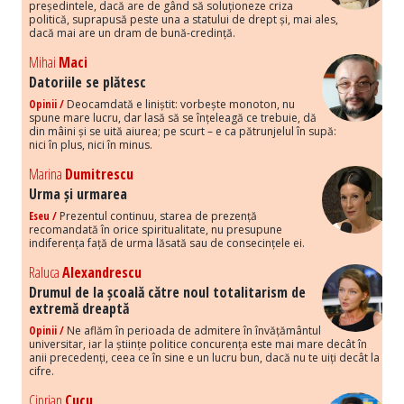
președintele, dacă are de gând să soluționeze criza
politică, suprapusă peste una a statului de drept și, mai ales,
dacă mai are un dram de bună-credință.
Mihai
Maci
Datoriile se plătesc
Opinii /
Deocamdată e liniștit: vorbește monoton, nu
spune mare lucru, dar lasă să se înțeleagă ce trebuie, dă
din mâini și se uită aiurea; pe scurt – e ca pătrunjelul în supă:
nici în plus, nici în minus.
Marina
Dumitrescu
Urma și urmarea
Eseu /
Prezentul continuu, starea de prezență
recomandată în orice spiritualitate, nu presupune
indiferența față de urma lăsată sau de consecințele ei.
Raluca
Alexandrescu
Drumul de la școală către noul totalitarism de
extremă dreaptă
Opinii /
Ne aflăm în perioada de admitere în învățământul
universitar, iar la științe politice concurența este mai mare decât în
anii precedenți, ceea ce în sine e un lucru bun, dacă nu te uiți decât la
cifre.
Ciprian
Cucu