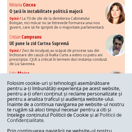
Melania
Cincea
O țară în instabilitate politică majoră
Opinii /
La 70 de zile de la demiterea Cabinetului
Bolojan, nici măcar nu se întrevede formarea unui nou
guvern, care să fie sprijinit de o majoritate parlamentară.
Cristian
Campeanu
UE pune la zid Curtea Supremă
Opinii /
Zeci de inculpați au scăpat de procese sau din
închisoare din cauză că Înalta Curte a extins cu patru ani
prescripția. CJUE a criticat în termeni duri instanța condusă
de Lia Savonea.
Lidia
Moise
Costurile economice ale haosului politic
Folosim cookie-uri și tehnologii asemănătoare
Opinii /
Economia nu poate rezista cu retorica falsă a
pentru a-ți îmbunătăți experiența pe acest website,
susținerii intereselor poporului, care, de fapt, ascunde
pentru a-ți oferi conținut și reclame personalizate și
obsesia menținerii privilegiilor și a averilor unor caste.
pentru a analiza traficul și audiența website-ului.
Înainte de a continua navigarea pe website-ul nostru
Melania
Cincea
te rugăm să aloci timpul necesar pentru a citi și
Noi puseuri de xenofobie din partea românilor
înțelege conținutul Politicii de Cookie și al
Politicii de
„neaoși”
Confidențialitate
.
Opinii /
Periodic, în spațiul public sunt voci care lansează
mesaje xenofobe la adresa câte unui politician care deranjează un
Prin continuarea navigării pe website-ul nostru