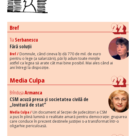
Bref
Tia
Serbanescu
Fără soluții
Bref /
Domnule, când cineva îți dă 770 de mil. de euro
pentru o lege (a salarizării), păi îți aduni toate mințile
astfel ca legea să arate cât mai bine posibil. Mai ales când ai
ani întregi la dispoziție.
Media Culpa
Brîndușa
Armanca
CSM acuză presa și societatea civilă de
„lovitură de stat”
Media Culpa /
Un document al Secției de judecători a CSM
a pus în plină lumină o realitate amară pentru democrație: gruparea
care conduce în prezent destinele justiției s-a transformat într-o
oligarhie periculoasă.