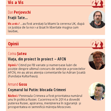
Vis a Vis
Dan
Perjovschi
Frații Tate...
Vis a vis /
...au fost arestați la Miami la cererea UK, după
ce Justiția de la noi i-a lăsat în libertate magna cum
laudae,
Opinii
Corina
Șuteu
Viața, din proiect în proiect – AFCN
Opinii /
Citind pe FB variate și numeroase luări de
poziție despre ultimul concurs de selecție a proiectelor
AFCN, mi-au atras atenția comentariile lui Adrian Șoaită
(Fundația Kulturhaus).
Armand
Gosu
Coșmarul lui Putin: blocada Crimeei
Război /
Peninsula Crimeea a fost prioritatea numărul
unu în politica Rusiei. Cucerirea ei în 2014 a dovedit
puterea Rusiei, apărarea, menținerea în siguranță și
prosperitatea ei semnifică măreția Moscovei.