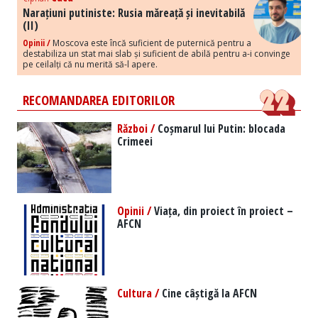
Narațiuni putiniste: Rusia măreață și inevitabilă
(II)
Opinii /
Moscova este încă suficient de puternică pentru a
destabiliza un stat mai slab și suficient de abilă pentru a-i convinge
pe ceilalți că nu merită să-l apere.
RECOMANDAREA EDITORILOR
Război /
Coșmarul lui Putin: blocada
Crimeei
Opinii /
Viața, din proiect în proiect –
AFCN
Cultura /
Cine câștigă la AFCN