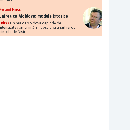
moment.
Armand
Gosu
Unirea cu Moldova: modele istorice
Unire /
Unirea cu Moldova depinde de
intensitatea amenințării haosului și anarhiei de
dincolo de Nistru.