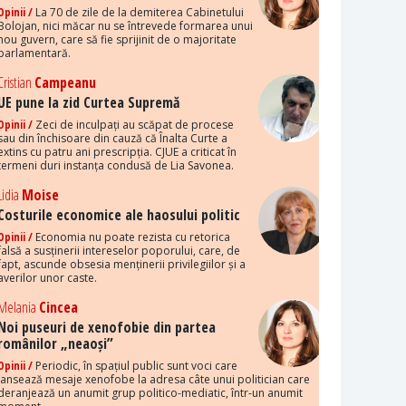
Opinii /
La 70 de zile de la demiterea Cabinetului
Bolojan, nici măcar nu se întrevede formarea unui
nou guvern, care să fie sprijinit de o majoritate
parlamentară.
Cristian
Campeanu
UE pune la zid Curtea Supremă
Opinii /
Zeci de inculpați au scăpat de procese
sau din închisoare din cauză că Înalta Curte a
extins cu patru ani prescripția. CJUE a criticat în
termeni duri instanța condusă de Lia Savonea.
Lidia
Moise
Costurile economice ale haosului politic
Opinii /
Economia nu poate rezista cu retorica
falsă a susținerii intereselor poporului, care, de
fapt, ascunde obsesia menținerii privilegiilor și a
averilor unor caste.
Melania
Cincea
Noi puseuri de xenofobie din partea
românilor „neaoși”
Opinii /
Periodic, în spațiul public sunt voci care
lansează mesaje xenofobe la adresa câte unui politician care
deranjează un anumit grup politico-mediatic, într-un anumit