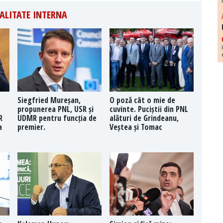
ALITATE INTERNA
Siegfried Mureșan,
O poză cât o mie de
propunerea PNL, USR și
cuvinte. Puciștii din PNL
R
UDMR pentru funcția de
alături de Grindeanu,
a
premier.
Veștea și Tomac