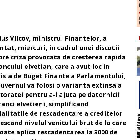
ius Vilcov, m
inistrul Finantelor, a
tat, miercuri, in cadrul unei discutii
pre criza provocata de cresterea rapida
ancului elvetian, care a avut loc in
isia de Buget Finante a Parlamentului,
Guvernul va folosi o varianta extinsa a
toratei pentru a-i ajuta pe datornicii
ranci elvetieni, simplificand
alitatile de rescadentare a creditelor
rescand nivelul venitului brut de la care
poate aplica rescadentarea la 3000 de