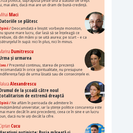
criza politică, suprapusă peste una a statului de drept
și, mai ales, dacă mai are un dram de bună-credință.
Mihai
Maci
Datoriile se plătesc
Opinii /
Deocamdată e liniștit: vorbește monoton,
nu spune mare lucru, dar lasă să se înțeleagă ce
trebuie, dă din mâini și se uită aiurea; pe scurt – e ca
pătrunjelul în supă: nici în plus, nici în minus.
Marina
Dumitrescu
Urma și urmarea
Eseu /
Prezentul continuu, starea de prezență
recomandată în orice spiritualitate, nu presupune
indiferența față de urma lăsată sau de consecințele ei.
Raluca
Alexandrescu
Drumul de la școală către noul
totalitarism de extremă dreaptă
Opinii /
Ne aflăm în perioada de admitere în
învățământul universitar, iar la științe politice concurența este
mai mare decât în anii precedenți, ceea ce în sine e un lucru
bun, dacă nu te uiți decât la cifre.
Ciprian
Cucu
Narațiuni putiniste: Rusia măreață și