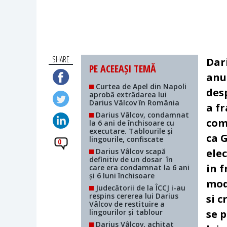
SHARE
Dar
PE ACEEAȘI TEMĂ
anun
Curtea de Apel din Napoli
des
aprobă extrădarea lui
Darius Vâlcov în România
a fr
Darius Vâlcov, condamnat
com
la 6 ani de închisoare cu
executare. Tablourile și
ca 
lingourile, confiscate
0
Darius Vâlcov scapă
elec
definitiv de un dosar în
in f
care era condamnat la 6 ani
și 6 luni închisoare
mod
Judecătorii de la ÎCCJ i-au
respins cererea lui Darius
si c
Vâlcov de restituire a
lingourilor și tablour
se 
Darius Vâlcov, achitat