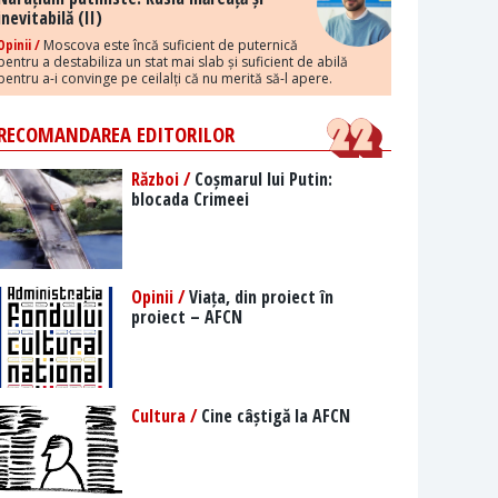
inevitabilă (II)
Opinii /
Moscova este încă suficient de puternică
pentru a destabiliza un stat mai slab și suficient de abilă
pentru a-i convinge pe ceilalți că nu merită să-l apere.
RECOMANDAREA EDITORILOR
Război /
Coșmarul lui Putin:
blocada Crimeei
Opinii /
Viața, din proiect în
proiect – AFCN
Cultura /
Cine câștigă la AFCN