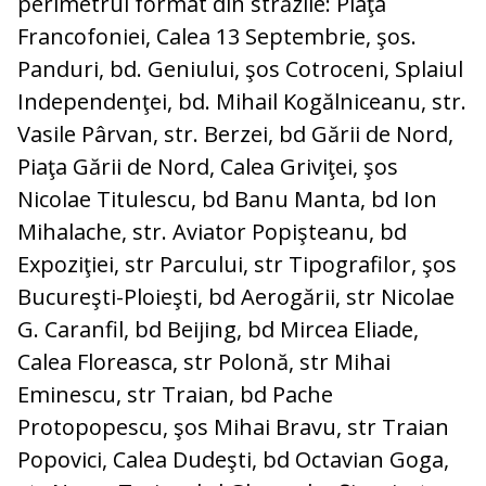
perimetrul format din străzile: Piaţa
Francofoniei, Calea 13 Septembrie, şos.
Panduri, bd. Geniului, şos Cotroceni, Splaiul
Independenţei, bd. Mihail Kogălniceanu, str.
Vasile Pârvan, str. Berzei, bd Gării de Nord,
Piaţa Gării de Nord, Calea Griviţei, şos
Nicolae Titulescu, bd Banu Manta, bd Ion
Mihalache, str. Aviator Popişteanu, bd
Expoziţiei, str Parcului, str Tipografilor, şos
Bucureşti-Ploieşti, bd Aerogării, str Nicolae
G. Caranfil, bd Beijing, bd Mircea Eliade,
Calea Floreasca, str Polonă, str Mihai
Eminescu, str Traian, bd Pache
Protopopescu, şos Mihai Bravu, str Traian
Popovici, Calea Dudeşti, bd Octavian Goga,