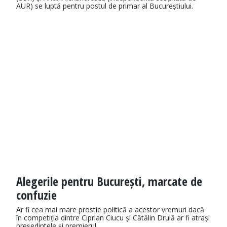
AUR) se luptă pentru postul de primar al Bucureștiului.
Alegerile pentru București, marcate de
confuzie
Ar fi cea mai mare prostie politică a acestor vremuri dacă
în competiția dintre Ciprian Ciucu și Cătălin Drulă ar fi atrași
președintele și premierul.