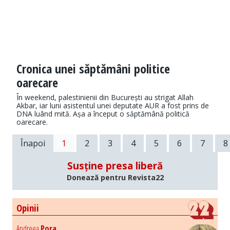
Cronica unei săptămâni politice
oarecare
În weekend, palestinienii din București au strigat Allah
Akbar, iar luni asistentul unei deputate AUR a fost prins de
DNA luând mită. Așa a început o săptămână politică
oarecare.
Înapoi
1
2
3
4
5
6
7
8
Susține presa liberă
Donează pentru Revista22
Opinii
Andreea
Pora