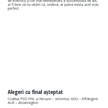
de eclectică și tot mai neîmblânzită a Bucureștiului de azi,
ar fi bine să nu uităm că, undeva, ar putea exista acel oraș
perfect.
Alegeri cu final așteptat
Coaliția PSD-PNL și Nicușor – victorioși. ADU – înfrângere.
AUR – dezamăgitor.