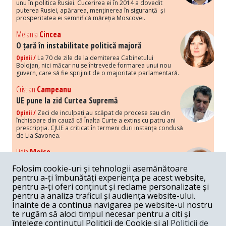
unu în politica Rusiei. Cucerirea ei în 2014 a dovedit
puterea Rusiei, apărarea, menținerea în siguranță și
prosperitatea ei semnifică măreția Moscovei.
Melania
Cincea
O țară în instabilitate politică majoră
Opinii /
La 70 de zile de la demiterea Cabinetului
Bolojan, nici măcar nu se întrevede formarea unui nou
guvern, care să fie sprijinit de o majoritate parlamentară.
Cristian
Campeanu
UE pune la zid Curtea Supremă
Opinii /
Zeci de inculpați au scăpat de procese sau din
închisoare din cauză că Înalta Curte a extins cu patru ani
prescripția. CJUE a criticat în termeni duri instanța condusă
de Lia Savonea.
Lidia
Moise
Costurile economice ale haosului politic
Folosim cookie-uri și tehnologii asemănătoare
Opinii /
Economia nu poate rezista cu retorica falsă a
pentru a-ți îmbunătăți experiența pe acest website,
susținerii intereselor poporului, care, de fapt, ascunde
pentru a-ți oferi conținut și reclame personalizate și
obsesia menținerii privilegiilor și a averilor unor caste.
pentru a analiza traficul și audiența website-ului.
Înainte de a continua navigarea pe website-ul nostru
Melania
Cincea
te rugăm să aloci timpul necesar pentru a citi și
Noi puseuri de xenofobie din partea românilor
înțelege conținutul Politicii de Cookie și al
Politicii de