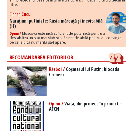
anii precedenți, ceea ce în sine e un lucru bun, dacă nu te uiți decât la
cifre.
Ciprian
Cucu
Narațiuni putiniste: Rusia măreață și inevitabilă
(II)
Opinii /
Moscova este încă suficient de puternică pentru a
destabiliza un stat mai slab și suficient de abilă pentru a-i convinge
pe ceilalți că nu merită să-l apere.
RECOMANDAREA EDITORILOR
Război /
Coșmarul lui Putin: blocada
Crimeei
Opinii /
Viața, din proiect în proiect –
AFCN