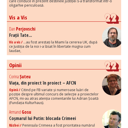
care conduce în prezent destinele justiției s-a transformat într-o
oligarhie periculoasă.
Vis a Vis
Dan
Perjovschi
Frații Tate...
Vis a vis /
...au fost arestați la Miami la cererea UK, după
ce Justiția de la noi i-a lăsat în libertate magna cum
laudae,
Opinii
Corina
Șuteu
Viața, din proiect în proiect – AFCN
Opinii /
Citind pe FB variate și numeroase luări de
poziție despre ultimul concurs de selecție a proiectelor
AFCN, mi-au atras atenția comentariile lui Adrian Șoaită
(Fundația Kulturhaus).
Armand
Gosu
Coșmarul lui Putin: blocada Crimeei
Război /
Peninsula Crimeea a fost prioritatea numărul