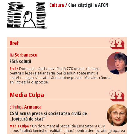
Cultura /
Cine câștigă la AFCN
Bref
Tia
Serbanescu
Fără soluții
Bref /
Domnule, când cineva îți dă 770 de mil. de euro
pentru o lege (a salarizării), păi îți aduni toate mințile
astfel ca legea să arate cât mai bine posibil. Mai ales când ai
ani întregi la dispoziție.
Media Culpa
Brîndușa
Armanca
CSM acuză presa și societatea civilă de
„lovitură de stat”
Media Culpa /
Un document al Secției de judecători a CSM
a pus în plină lumină o realitate amară pentru democrație: gruparea