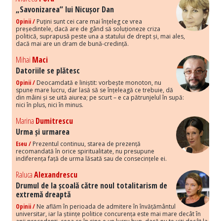
„Savonizarea” lui Nicușor Dan
Opinii /
Puțini sunt cei care mai înțeleg ce vrea
președintele, dacă are de gând să soluționeze criza
politică, suprapusă peste una a statului de drept și, mai ales,
dacă mai are un dram de bună-credință.
Mihai
Maci
Datoriile se plătesc
Opinii /
Deocamdată e liniștit: vorbește monoton, nu
spune mare lucru, dar lasă să se înțeleagă ce trebuie, dă
din mâini și se uită aiurea; pe scurt – e ca pătrunjelul în supă:
nici în plus, nici în minus.
Marina
Dumitrescu
Urma și urmarea
Eseu /
Prezentul continuu, starea de prezență
recomandată în orice spiritualitate, nu presupune
indiferența față de urma lăsată sau de consecințele ei.
Raluca
Alexandrescu
Drumul de la școală către noul totalitarism de
extremă dreaptă
Opinii /
Ne aflăm în perioada de admitere în învățământul
universitar, iar la științe politice concurența este mai mare decât în