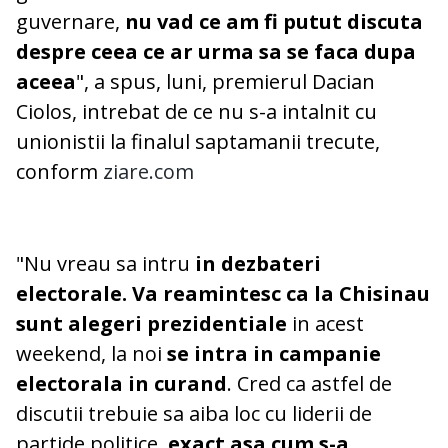
guvernare,
nu vad ce am fi putut discuta
despre ceea ce ar urma sa se faca dupa
aceea
", a spus, luni, premierul Dacian
Ciolos, intrebat de ce nu s-a intalnit cu
unionistii la finalul saptamanii trecute,
conform
ziare.com
"Nu vreau sa intru
in dezbateri
electorale. Va reamintesc ca la Chisinau
sunt alegeri prezidentiale
in acest
weekend, la noi
se intra in campanie
electorala in curand
. Cred ca astfel de
discutii trebuie sa aiba loc cu liderii de
partide politice,
exact asa cum s-a