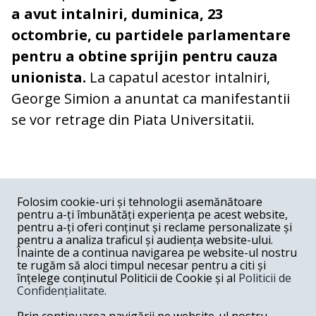
a avut intalniri, duminica, 23
octombrie, cu partidele parlamentare
pentru a obtine sprijin pentru cauza
unionista.
La capatul acestor intalniri,
George Simion a anuntat ca manifestantii
se vor retrage din Piata Universitatii.
COMENTARII
0
Folosim cookie-uri și tehnologii asemănătoare
pentru a-ți îmbunătăți experiența pe acest website,
Nume
pentru a-ți oferi conținut și reclame personalizate și
pentru a analiza traficul și audiența website-ului.
Înainte de a continua navigarea pe website-ul nostru
Email
te rugăm să aloci timpul necesar pentru a citi și
înțelege conținutul Politicii de Cookie și al
Politicii de
Confidențialitate
.
Comentariu