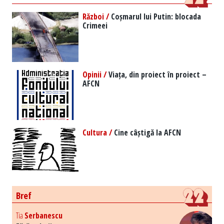
Război /
Coșmarul lui Putin: blocada
Crimeei
Opinii /
Viața, din proiect în proiect –
AFCN
Cultura /
Cine câștigă la AFCN
Bref
Tia
Serbanescu