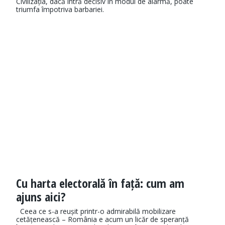
Civilizația, dacă intră decisiv în modul de alarmă, poate
triumfa împotriva barbariei.
Cu harta electorală în față: cum am
ajuns aici?
Ceea ce s-a reușit printr-o admirabilă mobilizare
cetățenească – România e acum un licăr de speranță