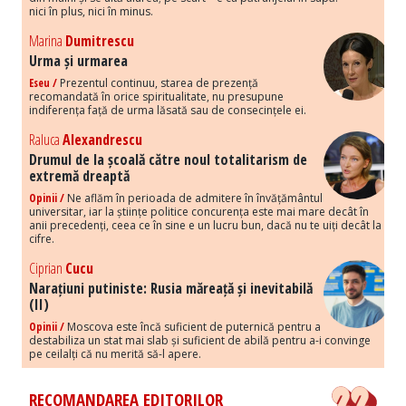
nici în plus, nici în minus.
Marina
Dumitrescu
Urma și urmarea
Eseu /
Prezentul continuu, starea de prezență
recomandată în orice spiritualitate, nu presupune
indiferența față de urma lăsată sau de consecințele ei.
Raluca
Alexandrescu
Drumul de la școală către noul totalitarism de
extremă dreaptă
Opinii /
Ne aflăm în perioada de admitere în învățământul
universitar, iar la științe politice concurența este mai mare decât în
anii precedenți, ceea ce în sine e un lucru bun, dacă nu te uiți decât la
cifre.
Ciprian
Cucu
Narațiuni putiniste: Rusia măreață și inevitabilă
(II)
Opinii /
Moscova este încă suficient de puternică pentru a
destabiliza un stat mai slab și suficient de abilă pentru a-i convinge
pe ceilalți că nu merită să-l apere.
RECOMANDAREA EDITORILOR