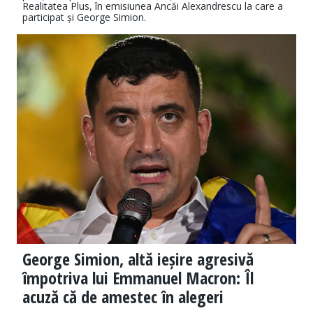
Realitatea Plus, în emisiunea Ancăi Alexandrescu la care a
participat și George Simion.
George Simion, altă ieșire agresivă
împotriva lui Emmanuel Macron: Îl
acuză că de amestec în alegeri