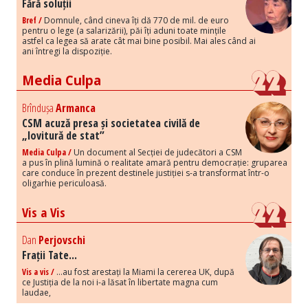
Fără soluții
Bref /
Domnule, când cineva îți dă 770 de mil. de euro
pentru o lege (a salarizării), păi îți aduni toate mințile
astfel ca legea să arate cât mai bine posibil. Mai ales când ai
ani întregi la dispoziție.
Media Culpa
Brîndușa
Armanca
CSM acuză presa și societatea civilă de
„lovitură de stat”
Media Culpa /
Un document al Secției de judecători a CSM
a pus în plină lumină o realitate amară pentru democrație: gruparea
care conduce în prezent destinele justiției s-a transformat într-o
oligarhie periculoasă.
Vis a Vis
Dan
Perjovschi
Frații Tate...
Vis a vis /
...au fost arestați la Miami la cererea UK, după
ce Justiția de la noi i-a lăsat în libertate magna cum
laudae,