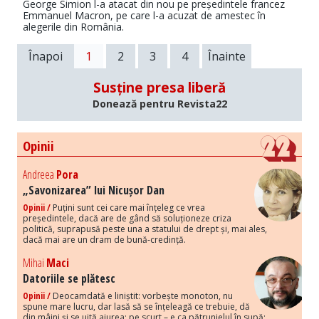
George Simion l-a atacat din nou pe președintele francez
Emmanuel Macron, pe care l-a acuzat de amestec în
alegerile din România.
Înapoi
1
2
3
4
Înainte
Susține presa liberă
Donează pentru Revista22
Opinii
Andreea
Pora
„Savonizarea” lui Nicușor Dan
Opinii /
Puțini sunt cei care mai înțeleg ce vrea
președintele, dacă are de gând să soluționeze criza
politică, suprapusă peste una a statului de drept și, mai ales,
dacă mai are un dram de bună-credință.
Mihai
Maci
Datoriile se plătesc
Opinii /
Deocamdată e liniștit: vorbește monoton, nu
spune mare lucru, dar lasă să se înțeleagă ce trebuie, dă
din mâini și se uită aiurea; pe scurt – e ca pătrunjelul în supă: