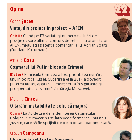
Opinii
Corina
Șuteu
Viața, din proiect în proiect – AFCN
Opinii /
Citind pe FB variate și numeroase luări de
poziție despre ultimul concurs de selecție a proiectelor
AFCN, mi-au atras atenția comentariile lui Adrian Șoaită
(Fundația Kulturhaus).
Armand
Gosu
Coșmarul lui Putin: blocada Crimeei
Război /
Peninsula Crimeea a fost prioritatea numărul
unu în politica Rusiei. Cucerirea ei în 2014 a dovedit
puterea Rusiei, apărarea, menținerea în siguranță și
prosperitatea ei semnifică măreția Moscovei.
Melania
Cincea
O țară în instabilitate politică majoră
Opinii /
La 70 de zile de la demiterea Cabinetului
Bolojan, nici măcar nu se întrevede formarea unui nou
guvern, care să fie sprijinit de o majoritate parlamentară.
Cristian
Campeanu
UE pune la zid Curtea Supremă