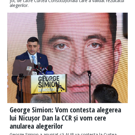
joi, de către Curtea Constituțională care a validat rezultatul
alegerilor.
George Simion: Vom contesta alegerea
lui Nicușor Dan la CCR și vom cere
anularea alegerilor
George Simion a anunțat că AUR va contesta la Curtea