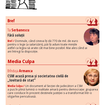
Bref
Tia
Serbanescu
Fără soluții
Bref /
Domnule, când cineva îți dă 770 de mil. de euro
pentru o lege (a salarizării), păi îți aduni toate mințile
astfel ca legea să arate cât mai bine posibil. Mai ales când ai
ani întregi la dispoziție.
Media Culpa
Brîndușa
Armanca
CSM acuză presa și societatea civilă de
„lovitură de stat”
Media Culpa /
Un document al Secției de judecători a CSM
a pus în plină lumină o realitate amară pentru democrație: gruparea
care conduce în prezent destinele justiției s-a transformat într-o
oligarhie periculoasă.