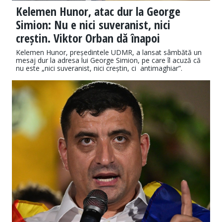
Kelemen Hunor, atac dur la George
Simion: Nu e nici suveranist, nici
creștin. Viktor Orban dă înapoi
Kelemen Hunor, președintele UDMR, a lansat sâmbătă un
mesaj dur la adresa lui George Simion, pe care îl acuză că
nu este „nici suveranist, nici creștin, ci antimaghiar”.