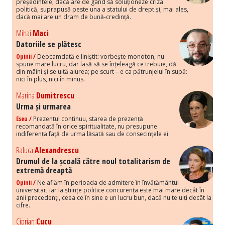
președintele, dacă are de gând să soluționeze criza
politică, suprapusă peste una a statului de drept și, mai ales,
dacă mai are un dram de bună-credință.
Mihai
Maci
Datoriile se plătesc
Opinii /
Deocamdată e liniștit: vorbește monoton, nu
spune mare lucru, dar lasă să se înțeleagă ce trebuie, dă
din mâini și se uită aiurea; pe scurt – e ca pătrunjelul în supă:
nici în plus, nici în minus.
Marina
Dumitrescu
Urma și urmarea
Eseu /
Prezentul continuu, starea de prezență
recomandată în orice spiritualitate, nu presupune
indiferența față de urma lăsată sau de consecințele ei.
Raluca
Alexandrescu
Drumul de la școală către noul totalitarism de
extremă dreaptă
Opinii /
Ne aflăm în perioada de admitere în învățământul
universitar, iar la științe politice concurența este mai mare decât în
anii precedenți, ceea ce în sine e un lucru bun, dacă nu te uiți decât la
cifre.
Ciprian
Cucu