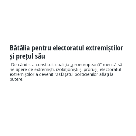
Bătălia pentru electoratul extremiștilor
și prețul său
De când s-a constituit coaliția „proeuropeană” menită să
ne apere de extremiști, izolaționiști și proruși, electoratul
extremiștilor a devenit răsfățatul politicienilor aflați la
putere.