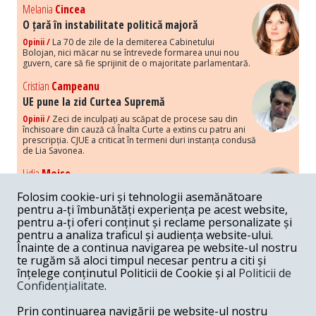
Melania
Cincea
O țară în instabilitate politică majoră
Opinii /
La 70 de zile de la demiterea Cabinetului
Bolojan, nici măcar nu se întrevede formarea unui nou
guvern, care să fie sprijinit de o majoritate parlamentară.
Cristian
Campeanu
UE pune la zid Curtea Supremă
Opinii /
Zeci de inculpați au scăpat de procese sau din
închisoare din cauză că Înalta Curte a extins cu patru ani
prescripția. CJUE a criticat în termeni duri instanța condusă
de Lia Savonea.
Lidia
Moise
Costurile economice ale haosului politic
Folosim cookie-uri și tehnologii asemănătoare
Opinii /
Economia nu poate rezista cu retorica falsă a
pentru a-ți îmbunătăți experiența pe acest website,
susținerii intereselor poporului, care, de fapt, ascunde
pentru a-ți oferi conținut și reclame personalizate și
obsesia menținerii privilegiilor și a averilor unor caste.
pentru a analiza traficul și audiența website-ului.
Înainte de a continua navigarea pe website-ul nostru
Melania
Cincea
te rugăm să aloci timpul necesar pentru a citi și
Noi puseuri de xenofobie din partea românilor
înțelege conținutul Politicii de Cookie și al
Politicii de
„neaoși”
Confidențialitate
.
Opinii /
Periodic, în spațiul public sunt voci care lansează
mesaje xenofobe la adresa câte unui politician care deranjează un
Prin continuarea navigării pe website-ul nostru