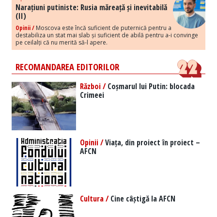
Narațiuni putiniste: Rusia măreață și inevitabilă
(II)
Opinii /
Moscova este încă suficient de puternică pentru a
destabiliza un stat mai slab și suficient de abilă pentru a-i convinge
pe ceilalți că nu merită să-l apere.
RECOMANDAREA EDITORILOR
Război /
Coșmarul lui Putin: blocada
Crimeei
Opinii /
Viața, din proiect în proiect –
AFCN
Cultura /
Cine câștigă la AFCN