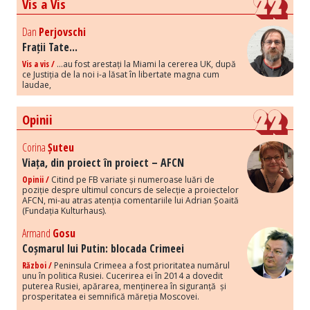
Vis a Vis
Dan
Perjovschi
Frații Tate...
Vis a vis /
...au fost arestați la Miami la cererea UK, după
ce Justiția de la noi i-a lăsat în libertate magna cum
laudae,
Opinii
Corina
Șuteu
Viața, din proiect în proiect – AFCN
Opinii /
Citind pe FB variate și numeroase luări de
poziție despre ultimul concurs de selecție a proiectelor
AFCN, mi-au atras atenția comentariile lui Adrian Șoaită
(Fundația Kulturhaus).
Armand
Gosu
Coșmarul lui Putin: blocada Crimeei
Război /
Peninsula Crimeea a fost prioritatea numărul
unu în politica Rusiei. Cucerirea ei în 2014 a dovedit
puterea Rusiei, apărarea, menținerea în siguranță și
prosperitatea ei semnifică măreția Moscovei.