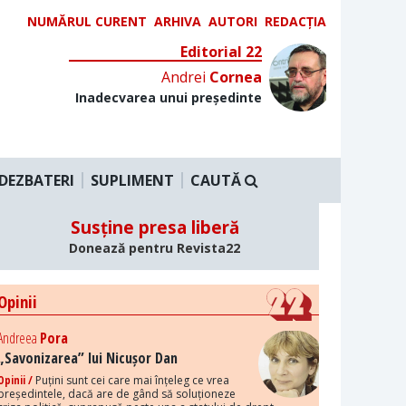
NUMĂRUL CURENT
ARHIVA
AUTORI
REDACȚIA
Editorial 22
Andrei
Cornea
Inadecvarea unui președinte
DEZBATERI
SUPLIMENT
CAUTĂ
Susține presa liberă
Donează pentru Revista22
Opinii
Andreea
Pora
„Savonizarea” lui Nicușor Dan
Opinii /
Puțini sunt cei care mai înțeleg ce vrea
președintele, dacă are de gând să soluționeze