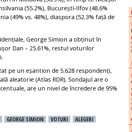
silvania (55.2%), București-Ilfov (48.6%
nia (49% vs. 48%), diaspora (52.3% față de
zidențiale, George Simion a obținut în
șor Dan – 25.61%, restul voturilor
i.
izat pe un eșantion de 5.628 respondenți,
lă aleatorie (Atlas RDR). Sondajul are o
centuale, are un nivel de încredere de 95%
GEORGE SIMION
VOTURI
ALEGERI