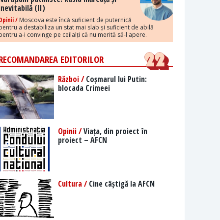
inevitabilă (II)
Opinii /
Moscova este încă suficient de puternică
pentru a destabiliza un stat mai slab și suficient de abilă
pentru a-i convinge pe ceilalți că nu merită să-l apere.
RECOMANDAREA EDITORILOR
Război /
Coșmarul lui Putin:
blocada Crimeei
Opinii /
Viața, din proiect în
proiect – AFCN
Cultura /
Cine câștigă la AFCN