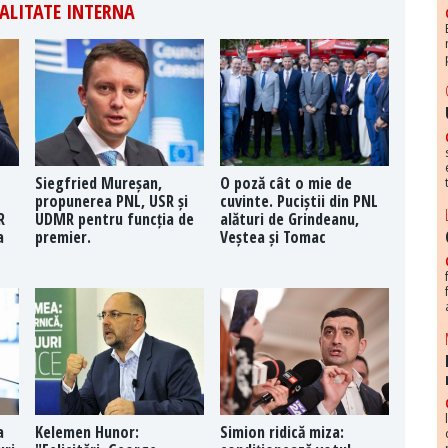
ALITATE INTERNA
Siegfried Mureșan,
O poză cât o mie de
propunerea PNL, USR și
cuvinte. Puciștii din PNL
R
UDMR pentru funcția de
alături de Grindeanu,
a
premier.
Veștea și Tomac
a
Kelemen Hunor:
Simion ridică miza: