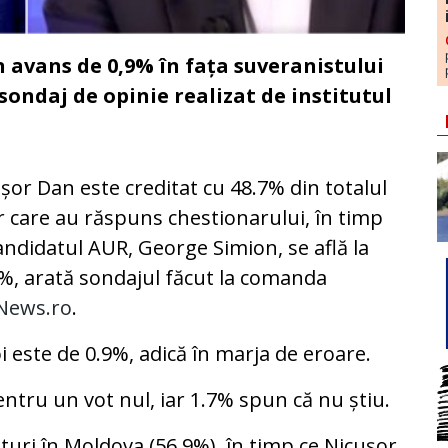
avans de 0,9% în fața suveranistului
ondaj de opinie realizat de institutul
șor Dan este creditat cu 48.7% din totalul
r care au răspuns chestionarului, în timp
andidatul AUR, George Simion, se află la
%, arată sondajul făcut la comanda
News.ro
.
i este de 0.9%, adică în marja de eroare.
entru un vot nul, iar 1.7% spun că nu știu.
uri în Moldova (56.9%), în timp ce Nicușor