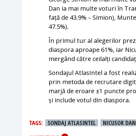
Dan ia mai multe voturi în Tran
față de 43.9% – Simion), Munte
47.5%).
În primul tur al alegerilor pre
diaspora aproape 61%, iar Nicu
mergând către ceilalți candidaț
Sondajul AtlasIntel a fost real
prin metoda de recrutare digita
marjă de eroare ±1 puncte pro
și include votul din diaspora.
TAGS:
SONDAJ ATLASINTEL
NICUSOR DAN