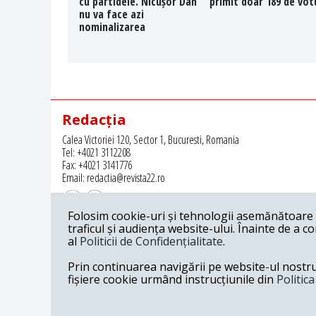
cu partidele. Nicușor Dan
primit doar 189 de vot
nu va face azi
nominalizarea
Redacția
Calea Victoriei 120, Sector 1, Bucuresti, Romania
Tel: +4021 3112208
Fax: +4021 3141776
Email: redactia@revista22.ro
Folosim cookie-uri și tehnologii asemănătoare p
traficul și audiența website-ului. Înainte de a c
al
Politicii de Confidențialitate
.
Revista 22 este editata de
Grupul pentru Dialog Social
Prin continuarea navigării pe website-ul nostru c
fișiere cookie urmând instrucțiunile din
Politic