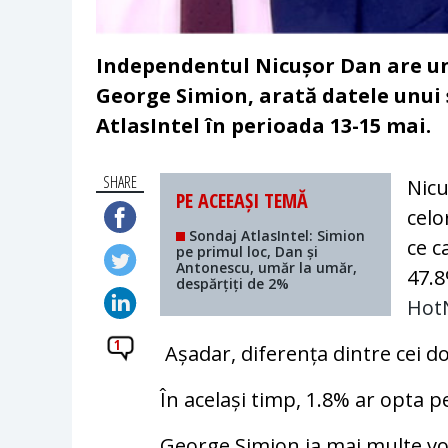
Independentul Nicușor Dan are un 
George Simion, arată datele unui s
AtlasIntel în perioada 13-15 mai.
SHARE
Nicu
PE ACEEAȘI TEMĂ
celo
Sondaj AtlasIntel: Simion
ce c
pe primul loc, Dan și
Antonescu, umăr la umăr,
47.8
despărțiți de 2%
Hot
1
Așadar, diferența dintre cei do
În același timp, 1.8% ar opta p
George Simion ia mai multe vot