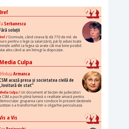
Bref
Tia
Serbanescu
Fără soluții
Bref /
Domnule, când cineva îți dă 770 de mil. de
euro pentru o lege (a salarizării), păi îți aduni toate
mințile astfel ca legea să arate cât mai bine posibil.
Mai ales când ai ani întregi la dispoziție.
Media Culpa
Brîndușa
Armanca
CSM acuză presa și societatea civilă de
„lovitură de stat”
Media Culpa /
Un document al Secției de judecători
a CSM a pus în plină lumină o realitate amară pentru
democrație: gruparea care conduce în prezent destinele
justiției s-a transformat într-o oligarhie periculoasă.
Vis a Vis