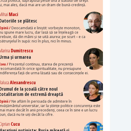
criza politică, suprapusă peste una a statului de drept
și, mai ales, dacă mai are un dram de bună-credință.
Mihai
Maci
Datoriile se plătesc
Opinii /
Deocamdată e liniștit: vorbește monoton,
nu spune mare lucru, dar lasă să se înțeleagă ce
trebuie, dă din mâini și se uită aiurea; pe scurt – e ca
pătrunjelul în supă: nici în plus, nici în minus.
Marina
Dumitrescu
Urma și urmarea
Eseu /
Prezentul continuu, starea de prezență
recomandată în orice spiritualitate, nu presupune
indiferența față de urma lăsată sau de consecințele ei.
Raluca
Alexandrescu
Drumul de la școală către noul
totalitarism de extremă dreaptă
Opinii /
Ne aflăm în perioada de admitere în
învățământul universitar, iar la științe politice concurența este
mai mare decât în anii precedenți, ceea ce în sine e un lucru
bun, dacă nu te uiți decât la cifre.
Ciprian
Cucu
Narațiuni putiniste: Rusia măreață și