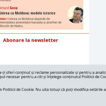
moment.
Armand
Gosu
Unirea cu Moldova: modele istorice
Unire /
Unirea cu Moldova depinde de
intensitatea amenințării haosului și anarhiei de
dincolo de Nistru.
Abonare la newsletter
ți oferi conținut și reclame personalizate și pentru a anali
l necesar pentru a citi și înțelege conținutul Politicii de Co
 Politicii de Cookie. Nu uita totuși că poți modifica setările 