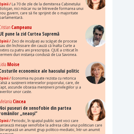
Opinii /
La 70 de zile de la demiterea Cabinetului
Bolojan, nici măcar nu se întrevede formarea unui
nou guvern, care să fie sprijinit de o majoritate
parlamentară.
Cristian
Campeanu
UE pune la zid Curtea Supremă
Opinii /
Zeci de inculpați au scăpat de procese
sau din închisoare din cauză că Înalta Curte a
extins cu patru ani prescripția. CJUE a criticat în
termeni duri instanța condusă de Lia Savonea.
Lidia
Moise
Costurile economice ale haosului politic
Opinii /
Economia nu poate rezista cu retorica
falsă a susținerii intereselor poporului, care, de
fapt, ascunde obsesia menținerii privilegiilor și a
averilor unor caste.
Melania
Cincea
Noi puseuri de xenofobie din partea
românilor „neaoși”
Opinii /
Periodic, în spațiul public sunt voci care
lansează mesaje xenofobe la adresa câte unui politician care
deranjează un anumit grup politico-mediatic, într-un anumit