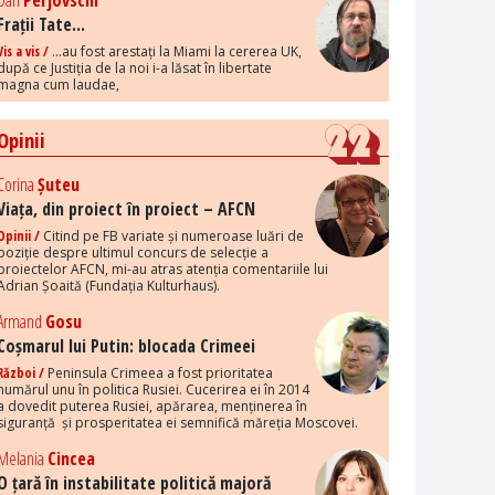
Dan
Perjovschi
Frații Tate...
Vis a vis /
...au fost arestați la Miami la cererea UK,
după ce Justiția de la noi i-a lăsat în libertate
magna cum laudae,
Opinii
Corina
Șuteu
Viața, din proiect în proiect – AFCN
Opinii /
Citind pe FB variate și numeroase luări de
poziție despre ultimul concurs de selecție a
proiectelor AFCN, mi-au atras atenția comentariile lui
Adrian Șoaită (Fundația Kulturhaus).
Armand
Gosu
Coșmarul lui Putin: blocada Crimeei
Război /
Peninsula Crimeea a fost prioritatea
numărul unu în politica Rusiei. Cucerirea ei în 2014
a dovedit puterea Rusiei, apărarea, menținerea în
siguranță și prosperitatea ei semnifică măreția Moscovei.
Melania
Cincea
O țară în instabilitate politică majoră