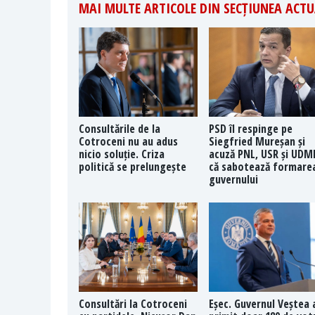
MAI MULTE ARTICOLE DIN SECȚIUNEA ACTU
Consultările de la
PSD îl respinge pe
Cotroceni nu au adus
Siegfried Mureșan și
nicio soluție. Criza
acuză PNL, USR și UDM
politică se prelungește
că sabotează formare
guvernului
Consultări la Cotroceni
Eșec. Guvernul Veștea 