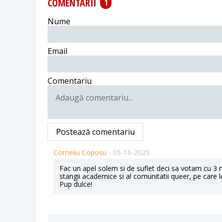
COMENTARII
1
Nume
Email
Comentariu
Postează comentariu
Corneliu Coposu -
05-16-2025
Fac un apel solem si de suflet deci sa votam cu 3 
stangii academice si al comunitatii queer, pe care 
Pup dulce!