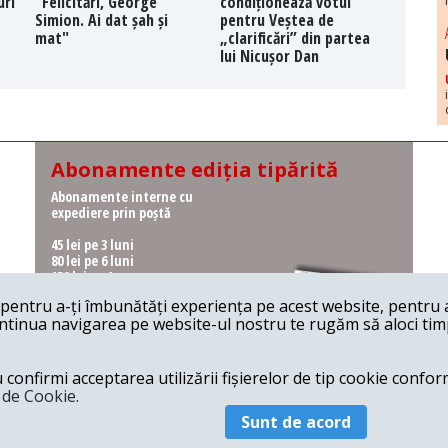
uri
"Felicitări, George
condiționează votul
Simion. Ai dat șah și
pentru Veștea de
mat"
„clarificări” din partea
lui Nicușor Dan
Abonamente ediția tipărită
Abonamente interne cu
expediere prin poștă
45 lei pe 3 luni
80 lei pe 6 luni
150 lei pe 1 an
entru a-ți îmbunătăți experiența pe acest website, pentru a-
Abonamente interne cu
ontinua navigarea pe website-ul nostru te rugăm să aloci timpu
ridicare de la redacție
36 lei pe 3 luni
62 lei pe 6 luni
onfirmi acceptarea utilizării fișierelor de tip cookie conform
115 lei pe 1 an
a de Cookie.
Sunt de acord
© 2026 Revista 22