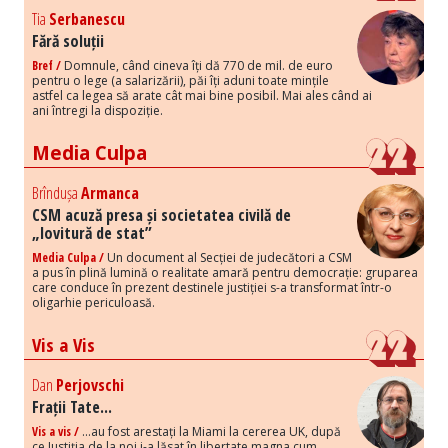
Tia
Serbanescu
Fără soluții
Bref /
Domnule, când cineva îți dă 770 de mil. de euro
pentru o lege (a salarizării), păi îți aduni toate mințile
astfel ca legea să arate cât mai bine posibil. Mai ales când ai
ani întregi la dispoziție.
Media Culpa
Brîndușa
Armanca
CSM acuză presa și societatea civilă de
„lovitură de stat”
Media Culpa /
Un document al Secției de judecători a CSM
a pus în plină lumină o realitate amară pentru democrație: gruparea
care conduce în prezent destinele justiției s-a transformat într-o
oligarhie periculoasă.
Vis a Vis
Dan
Perjovschi
Frații Tate...
Vis a vis /
...au fost arestați la Miami la cererea UK, după
ce Justiția de la noi i-a lăsat în libertate magna cum