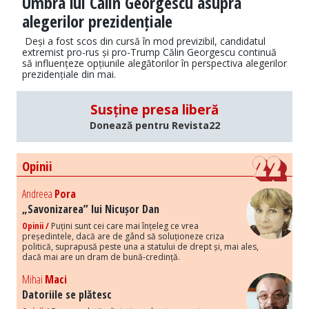
Umbra lui Călin Georgescu asupra
alegerilor prezidențiale
Deși a fost scos din cursă în mod previzibil, candidatul
extremist pro-rus și pro-Trump Călin Georgescu continuă
să influențeze opțiunile alegătorilor în perspectiva alegerilor
prezidențiale din mai.
Susține presa liberă
Donează pentru Revista22
Opinii
Andreea
Pora
„Savonizarea” lui Nicușor Dan
Opinii /
Puțini sunt cei care mai înțeleg ce vrea
președintele, dacă are de gând să soluționeze criza
politică, suprapusă peste una a statului de drept și, mai ales,
dacă mai are un dram de bună-credință.
Mihai
Maci
Datoriile se plătesc