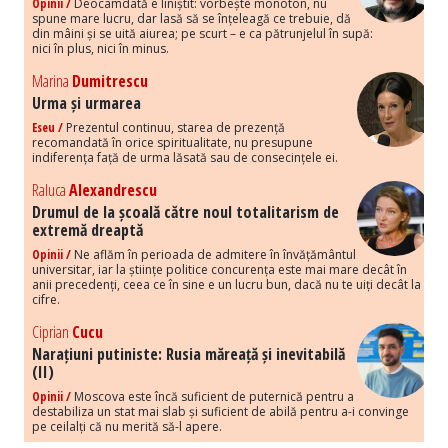
Opinii /
Deocamdată e liniștit: vorbește monoton, nu
spune mare lucru, dar lasă să se înțeleagă ce trebuie, dă
din mâini și se uită aiurea; pe scurt – e ca pătrunjelul în supă:
nici în plus, nici în minus.
Marina
Dumitrescu
Urma și urmarea
Eseu /
Prezentul continuu, starea de prezență
recomandată în orice spiritualitate, nu presupune
indiferența față de urma lăsată sau de consecințele ei.
Raluca
Alexandrescu
Drumul de la școală către noul totalitarism de
extremă dreaptă
Opinii /
Ne aflăm în perioada de admitere în învățământul
universitar, iar la științe politice concurența este mai mare decât în
anii precedenți, ceea ce în sine e un lucru bun, dacă nu te uiți decât la
cifre.
Ciprian
Cucu
Narațiuni putiniste: Rusia măreață și inevitabilă
(II)
Opinii /
Moscova este încă suficient de puternică pentru a
destabiliza un stat mai slab și suficient de abilă pentru a-i convinge
pe ceilalți că nu merită să-l apere.