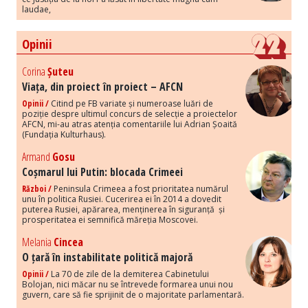
laudae,
Opinii
Corina
Șuteu
Viața, din proiect în proiect – AFCN
Opinii /
Citind pe FB variate și numeroase luări de
poziție despre ultimul concurs de selecție a proiectelor
AFCN, mi-au atras atenția comentariile lui Adrian Șoaită
(Fundația Kulturhaus).
Armand
Gosu
Coșmarul lui Putin: blocada Crimeei
Război /
Peninsula Crimeea a fost prioritatea numărul
unu în politica Rusiei. Cucerirea ei în 2014 a dovedit
puterea Rusiei, apărarea, menținerea în siguranță și
prosperitatea ei semnifică măreția Moscovei.
Melania
Cincea
O țară în instabilitate politică majoră
Opinii /
La 70 de zile de la demiterea Cabinetului
Bolojan, nici măcar nu se întrevede formarea unui nou
guvern, care să fie sprijinit de o majoritate parlamentară.