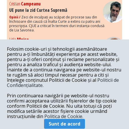
Cristian
Campeanu
UE pune la zid Curtea Supremă
Opinii /
Zeci de inculpați au scăpat de procese sau din
închisoare din cauză că Înalta Curte a extins cu patru ani
prescripția. CJUE a criticat în termeni duri instanța condusă
de Lia Savonea.
Lidia
Moise
Costurile economice ale haosului politic
Folosim cookie-uri și tehnologii asemănătoare
Opinii /
Economia nu poate rezista cu retorica falsă a
pentru a-ți îmbunătăți experiența pe acest website,
susținerii intereselor poporului, care, de fapt, ascunde
pentru a-ți oferi conținut și reclame personalizate și
obsesia menținerii privilegiilor și a averilor unor caste.
pentru a analiza traficul și audiența website-ului.
Înainte de a continua navigarea pe website-ul nostru
Melania
Cincea
te rugăm să aloci timpul necesar pentru a citi și
Noi puseuri de xenofobie din partea românilor
înțelege conținutul Politicii de Cookie și al
Politicii de
„neaoși”
Confidențialitate
.
Opinii /
Periodic, în spațiul public sunt voci care lansează
mesaje xenofobe la adresa câte unui politician care deranjează un
Prin continuarea navigării pe website-ul nostru
anumit grup politico-mediatic, într-un anumit moment.
confirmi acceptarea utilizării fișierelor de tip cookie
conform Politicii de Cookie. Nu uita totuși că poți
Armand
Gosu
modifica setările acestor fișiere cookie urmând
Unirea cu Moldova: modele istorice
instrucțiunile din
Politica de Cookie.
Unire /
Unirea cu Moldova depinde de intensitatea
Sunt de acord
amenințării haosului și anarhiei de dincolo de Nistru.