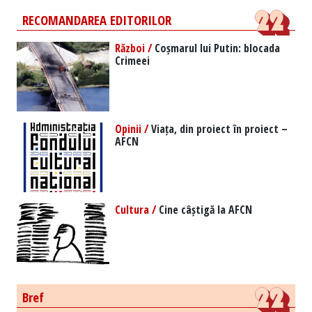
RECOMANDAREA EDITORILOR
Război /
Coșmarul lui Putin: blocada
Crimeei
Opinii /
Viața, din proiect în proiect –
AFCN
Cultura /
Cine câștigă la AFCN
Bref