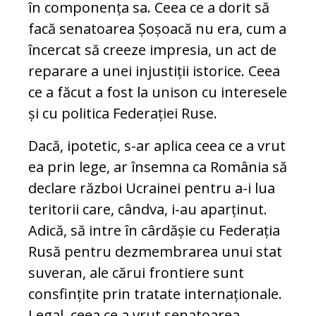
în componența sa. Ceea ce a dorit să
facă senatoarea Șoșoacă nu era, cum a
încercat să creeze impresia, un act de
reparare a unei injustiții istorice. Ceea
ce a făcut a fost la unison cu interesele
și cu politica Federației Ruse.
Dacă, ipotetic, s-ar aplica ceea ce a vrut
ea prin lege, ar însemna ca România să
declare război Ucrainei pentru a-i lua
teritorii care, cândva, i-au aparținut.
Adică, să intre în cârdășie cu Federația
Rusă pentru dezmembrarea unui stat
suveran, ale cărui frontiere sunt
consfințite prin tratate internaționale.
Legal, ceea ce a vrut senatoarea