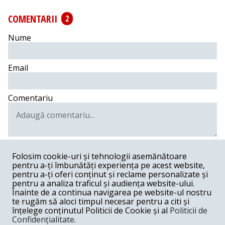
COMENTARII
2
Nume
Email
Comentariu
Postează comentariu
Folosim cookie-uri și tehnologii asemănătoare
pentru a-ți îmbunătăți experiența pe acest website,
Andronache Sorin -
02-20-2024
pentru a-ți oferi conținut și reclame personalizate și
pentru a analiza traficul și audiența website-ului.
Doamna Melania Cincea, nu ați specificat cu care
Înainte de a continua navigarea pe website-ul nostru
Ambasadă a Rusiei este prietenă doamna Diana
te rugăm să aloci timpul necesar pentru a citi și
Șoșoacă și în ce sens?
înțelege conținutul Politicii de Cookie și al
Politicii de
Răspunde
Confidențialitate
.