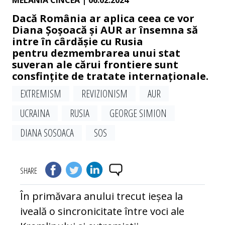
MELANIA CINCEA
| 06.02.2024
Dacă România ar aplica ceea ce vor
Diana Șoșoacă și AUR ar însemna să
intre în cârdășie cu Rusia
pentru dezmembrarea unui stat
suveran ale cărui frontiere sunt
consfințite de tratate internaționale.
EXTREMISM
REVIZIONISM
AUR
UCRAINA
RUSIA
GEORGE SIMION
DIANA SOSOACA
SOS
SHARE
În primăvara anului trecut ieșea la
iveală o sincronicitate între voci ale