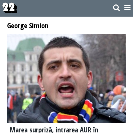
George Simion
Marea surpriză, intrarea AUR în