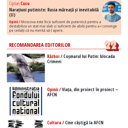
Ciprian
Cucu
Narațiuni putiniste: Rusia măreață și inevitabilă
(II)
Opinii /
Moscova este încă suficient de puternică pentru a
destabiliza un stat mai slab și suficient de abilă pentru a-i convinge
pe ceilalți că nu merită să-l apere.
RECOMANDAREA EDITORILOR
Război /
Coșmarul lui Putin: blocada
Crimeei
Opinii /
Viața, din proiect în proiect –
AFCN
Cultura /
Cine câștigă la AFCN