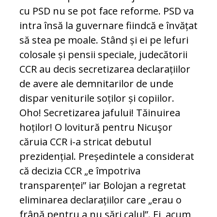
cu PSD nu se pot face reforme. PSD va
intra însă la guvernare fiindcă e învățat
să stea pe moale. Stând și ei pe lefuri
colosale și pensii speciale, judecătorii
CCR au decis secretizarea declarațiilor
de avere ale demnitarilor de unde
dispar veniturile soților și copiilor.
Oho! Secretizarea jafului! Tăinuirea
hoților! O lovitură pentru Nicuşor
căruia CCR i-a stricat debutul
prezidențial. Președintele a considerat
că decizia CCR „e împotriva
transparenței” iar Bolojan a regretat
eliminarea declarațiilor care „erau o
frână pentru a nu sări calul”. Ei, acum