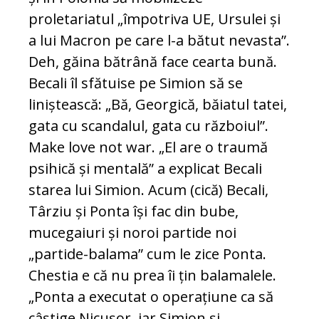
proletariatul „împotriva UE, Ursulei și
a lui Macron pe care l-a bătut nevasta”.
Deh, găina bătrână face cearta bună.
Becali îl sfătuise pe Simion să se
liniștească: „Bă, Georgică, băiatul tatei,
gata cu scandalul, gata cu războiul”.
Make love not war. „El are o traumă
psihică și mentală” a explicat Becali
starea lui Simion. Acum (cică) Becali,
Târziu și Ponta își fac din bube,
mucegaiuri și noroi partide noi
„partide-balama” cum le zice Ponta.
Chestia e că nu prea îi țin balamalele.
„Ponta a executat o operațiune ca să
câștige Nicușor, iar Simion și