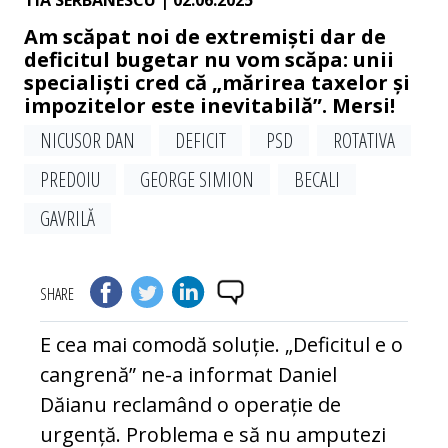
TIA SERBANESCU
| 02.06.2025
Am scăpat noi de extremiști dar de
deficitul bugetar nu vom scăpa: unii
specialiști cred că „mărirea taxelor și
impozitelor este inevitabilă”. Mersi!
NICUSOR DAN
DEFICIT
PSD
ROTATIVA
PREDOIU
GEORGE SIMION
BECALI
GAVRILĂ
SHARE
E cea mai comodă soluție. „Deficitul e o
cangrenă” ne-a informat Daniel
Dăianu reclamând o operație de
urgență. Problema e să nu amputezi