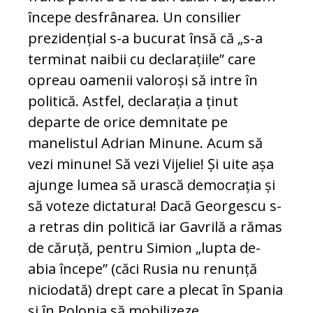
începe desfrânarea. Un consilier
prezidențial s-a bucurat însă că „s-a
terminat naibii cu declarațiile” care
opreau oamenii valoroși să intre în
politică. Astfel, declarația a ținut
departe de orice demnitate pe
manelistul Adrian Minune. Acum să
vezi minune! Să vezi Vijelie! Și uite așa
ajunge lumea să urască democrația și
să voteze dictatura! Dacă Georgescu s-
a retras din politică iar Gavrilă a rămas
de căruță, pentru Simion „lupta de-
abia începe” (căci Rusia nu renunță
niciodată) drept care a plecat în Spania
și în Polonia să mobilizeze