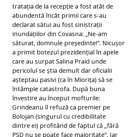
tratația de la recepție a fost atât de
abundentă încât primii care s-au
declarat sătui au fost sinistrații
inundațiilor din Covasna: „Ne-am
săturat, domnule președinte!”. Nicușor
a primit botezul prezidențial în apele
care au surpat Salina Praid unde
pericolul se știa demult dar oficialii
așteptau pasivi (ca în Miorița) să se
întâmple catastrofa. După buna
învestire au început mofturile:
Grindeanu îl refuză ca premier pe
Bolojan (singurul cu credibilitate
dintre ei) profitând de faptul că „fără
PSD nu se poate face majoritate”. Iar