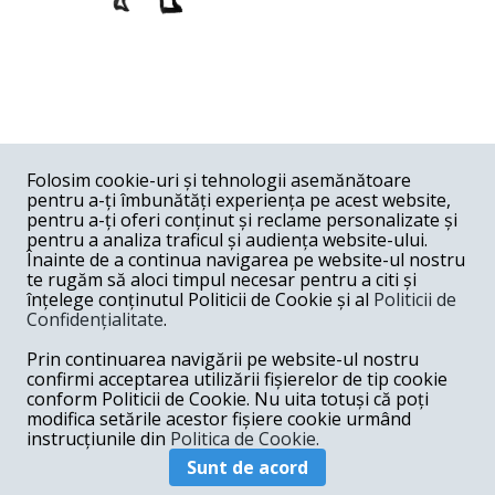
COMENTARII
0
Folosim cookie-uri și tehnologii asemănătoare
pentru a-ți îmbunătăți experiența pe acest website,
Nume
pentru a-ți oferi conținut și reclame personalizate și
pentru a analiza traficul și audiența website-ului.
Înainte de a continua navigarea pe website-ul nostru
Email
te rugăm să aloci timpul necesar pentru a citi și
înțelege conținutul Politicii de Cookie și al
Politicii de
Confidențialitate
.
Comentariu
Prin continuarea navigării pe website-ul nostru
confirmi acceptarea utilizării fișierelor de tip cookie
conform Politicii de Cookie. Nu uita totuși că poți
modifica setările acestor fișiere cookie urmând
instrucțiunile din
Politica de Cookie.
Postează comentariu
Sunt de acord