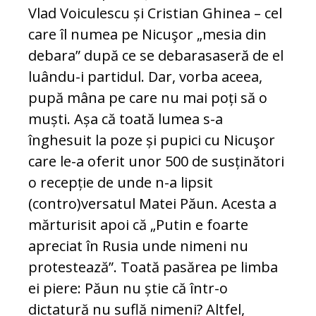
Vlad Voiculescu și Cristian Ghinea – cel
care îl numea pe Nicuşor „mesia din
debara” după ce se debarasaseră de el
luându-i partidul. Dar, vorba aceea,
pupă mâna pe care nu mai poți să o
muști. Așa că toată lumea s-a
înghesuit la poze și pupici cu Nicuşor
care le-a oferit unor 500 de susținători
o recepție de unde n-a lipsit
(contro)versatul Matei Păun. Acesta a
mărturisit apoi că „Putin e foarte
apreciat în Rusia unde nimeni nu
protestează”. Toată pasărea pe limba
ei piere: Păun nu știe că într-o
dictatură nu suflă nimeni? Altfel,