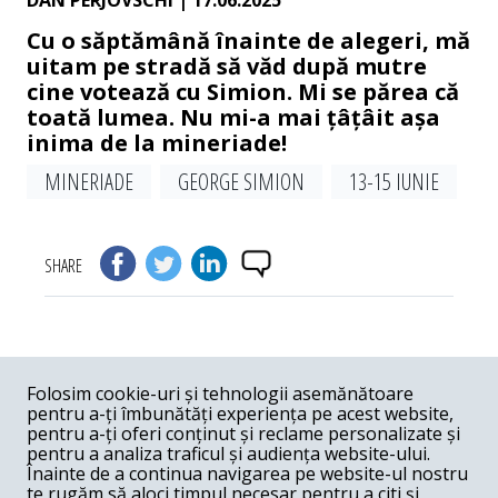
DAN PERJOVSCHI
| 17.06.2025
Cu o săptămână înainte de alegeri, mă
uitam pe stradă să văd după mutre
cine votează cu Simion. Mi se părea că
toată lumea. Nu mi-a mai țâțâit așa
inima de la mineriade!
MINERIADE
GEORGE SIMION
13-15 IUNIE
SHARE
COMENTARII
0
Folosim cookie-uri și tehnologii asemănătoare
pentru a-ți îmbunătăți experiența pe acest website,
Nume
pentru a-ți oferi conținut și reclame personalizate și
pentru a analiza traficul și audiența website-ului.
Înainte de a continua navigarea pe website-ul nostru
Email
te rugăm să aloci timpul necesar pentru a citi și