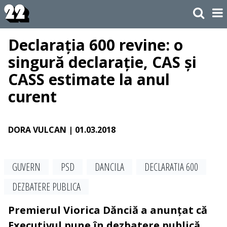
Declarația 600 revine: o
singură declarație, CAS și
CASS estimate la anul
curent
DORA VULCAN
| 01.03.2018
GUVERN
PSD
DANCILA
DECLARATIA 600
DEZBATERE PUBLICA
Premierul Viorica Dănciă a anunțat că
Executivul pune în dezbatere publică