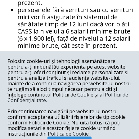
prezent.
persoanele fără venituri sau cu venituri
mici vor fi asigurate în sistemul de
sănătate timp de 12 luni dacă vor plăti
CASS la nivelul a 6 salarii minime brute
(6 x 1.900 lei), față de nivelul a 12 salarii
minime brute, cât este în prezent.
COMENTARII
0
Folosim cookie-uri și tehnologii asemănătoare
pentru a-ți îmbunătăți experiența pe acest website,
Nume
pentru a-ți oferi conținut și reclame personalizate și
pentru a analiza traficul și audiența website-ului.
Înainte de a continua navigarea pe website-ul nostru
Email
te rugăm să aloci timpul necesar pentru a citi și
înțelege conținutul Politicii de Cookie și al
Politicii de
Confidențialitate
.
Comentariu
Prin continuarea navigării pe website-ul nostru
confirmi acceptarea utilizării fișierelor de tip cookie
conform Politicii de Cookie. Nu uita totuși că poți
modifica setările acestor fișiere cookie urmând
instrucțiunile din
Politica de Cookie.