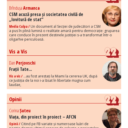
Brîndușa
Armanca
CSM acuză presa și societatea civilă de
„lovitură de stat”
Media Culpa /
Un document al Secției de judecători a CSM
a pus în plină lumină o realitate amară pentru democrație: gruparea
care conduce în prezent destinele justiției s-a transformat într-o
oligarhie periculoasă.
Vis a Vis
Dan
Perjovschi
Frații Tate...
Vis a vis /
...au fost arestați la Miami la cererea UK, după
ce Justiția de la noi i-a lăsat în libertate magna cum
laudae,
Opinii
Corina
Șuteu
Viața, din proiect în proiect – AFCN
Opinii /
Citind pe FB variate și numeroase luări de