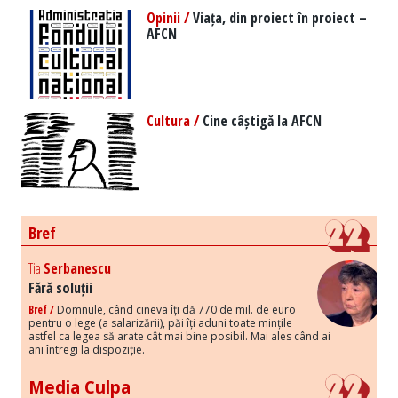
Opinii /
Viața, din proiect în proiect –
AFCN
Cultura /
Cine câștigă la AFCN
Bref
Tia
Serbanescu
Fără soluții
Bref /
Domnule, când cineva îți dă 770 de mil. de euro
pentru o lege (a salarizării), păi îți aduni toate mințile
astfel ca legea să arate cât mai bine posibil. Mai ales când ai
ani întregi la dispoziție.
Media Culpa