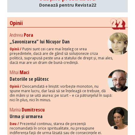
Donează pentru Revista22
Opinii
Andreea
Pora
„Savonizarea” lui Nicușor Dan
Opinii /
Puțini sunt cei care mai înțeleg ce vrea
președintele, dacă are de gând să soluționeze criza
politică, suprapusă peste una a statului de drept și, mai ales,
dacă mai are un dram de bună-credință.
Mihai
Maci
Datoriile se plătesc
Opinii /
Deocamdată e liniștit: vorbește monoton, nu
spune mare lucru, dar lasă să se înțeleagă ce trebuie, dă
din mâini și se uită aiurea; pe scurt – e ca pătrunjelul în supă:
nici în plus, nici în minus.
Marina
Dumitrescu
Urma și urmarea
Eseu /
Prezentul continuu, starea de prezență
recomandată în orice spiritualitate, nu presupune
indiferența față de urma lăsată sau de consecințele ei.