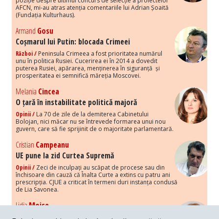
poziție despre ultimul concurs de selecție a proiectelor
AFCN, mi-au atras atenția comentariile lui Adrian Șoaită
(Fundația Kulturhaus).
Armand
Gosu
Coșmarul lui Putin: blocada Crimeei
Război /
Peninsula Crimeea a fost prioritatea numărul
unu în politica Rusiei. Cucerirea ei în 2014 a dovedit
puterea Rusiei, apărarea, menținerea în siguranță și
prosperitatea ei semnifică măreția Moscovei.
Melania
Cincea
O țară în instabilitate politică majoră
Opinii /
La 70 de zile de la demiterea Cabinetului
Bolojan, nici măcar nu se întrevede formarea unui nou
guvern, care să fie sprijinit de o majoritate parlamentară.
Cristian
Campeanu
UE pune la zid Curtea Supremă
Opinii /
Zeci de inculpați au scăpat de procese sau din
închisoare din cauză că Înalta Curte a extins cu patru ani
prescripția. CJUE a criticat în termeni duri instanța condusă
de Lia Savonea.
Lidia
Moise
Costurile economice ale haosului politic