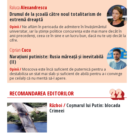
Raluca
Alexandrescu
Drumul de la școală către noul totalitarism de
extremă dreaptă
Opinii /
Ne aflăm în perioada de admitere în învățământul
universitar, iar la științe politice concurența este mai mare decât în
anii precedenți, ceea ce în sine e un lucru bun, dacă nu te uiți decât la
cifre.
Ciprian
Cucu
Narațiuni putiniste: Rusia măreață și inevitabilă
(II)
Opinii /
Moscova este încă suficient de puternică pentru a
destabiliza un stat mai slab și suficient de abilă pentru a-i convinge
pe ceilalți că nu merită să-l apere.
RECOMANDAREA EDITORILOR
Război /
Coșmarul lui Putin: blocada
Crimeei