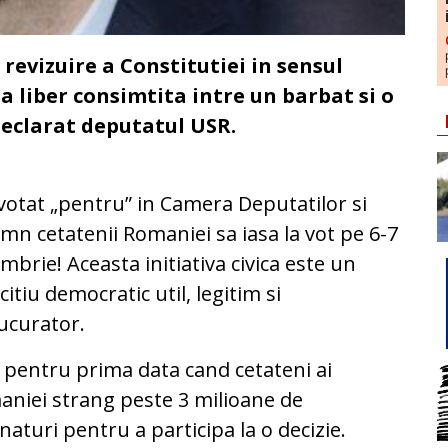
 revizuire a Constitutiei in sensul
ea liber consimtita intre un barbat si o
declarat deputatul USR.
otat „pentru” in Camera Deputatilor si
mn cetatenii Romaniei sa iasa la vot pe 6-7
mbrie! Aceasta initiativa civica este un
citiu democratic util, legitim si
ucurator.
 pentru prima data cand cetateni ai
niei strang peste 3 milioane de
aturi pentru a participa la o decizie.