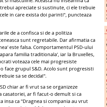
at si masculine. Aceasta nu inseamna ca
rebui apreciate si sustinute, ci ele trebuie
cele in care exista doi parinti", puncteaza
ile de a confisca si de a politiza
ateneasca sunt regretabile. Dar afirmatia ca
gnea' este falsa. Comportamentul PSD-ului
'apara familia traditionala', iar la Bruxelles,
crati voteaza cele mai progresiste
 o face grupul S&D. Acolo sunt progresisti
Trebuie sa se decida!".
SD chiar ar fi vrut sa se organizeze
asatoriei, ar fi facut-o demult si ca
ta insa ca "Dragnea si compania au vrut