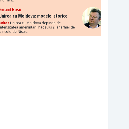
moment.
Armand
Gosu
Unirea cu Moldova: modele istorice
Unire /
Unirea cu Moldova depinde de
intensitatea amenințării haosului și anarhiei de
dincolo de Nistru.