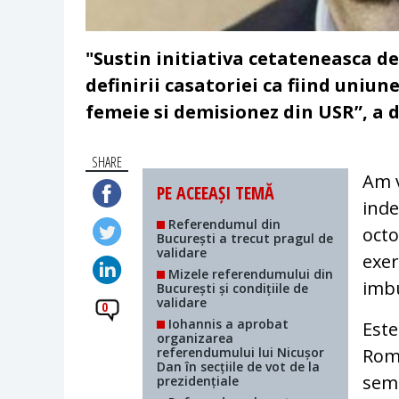
"Sustin initiativa cetateneasca de
definirii casatoriei ca fiind uniun
femeie si demisionez din USR”, a 
SHARE
Am v
PE ACEEAȘI TEMĂ
inde
Referendumul din
octo
București a trecut pragul de
validare
exer
Mizele referendumului din
imb
București și condițiile de
validare
0
Iohannis a aprobat
Este
organizarea
referendumului lui Nicușor
Roma
Dan în secțiile de vot de la
semn
prezidențiale