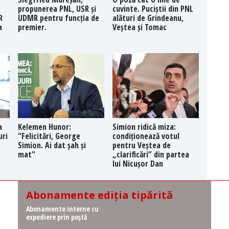
propunerea PNL, USR și
cuvinte. Puciștii din PNL
R
UDMR pentru funcția de
alături de Grindeanu,
a
premier.
Veștea și Tomac
a
Kelemen Hunor:
Simion ridică miza:
uri
"Felicitări, George
condiționează votul
Simion. Ai dat șah și
pentru Veștea de
mat"
„clarificări” din partea
lui Nicușor Dan
Abonamente ediția tipărită
Abonamente interne cu
expediere prin poștă