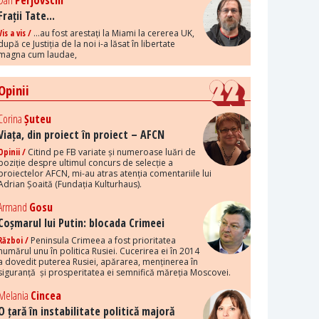
Dan
Perjovschi
Frații Tate...
Vis a vis /
...au fost arestați la Miami la cererea UK,
după ce Justiția de la noi i-a lăsat în libertate
magna cum laudae,
Opinii
Corina
Șuteu
Viața, din proiect în proiect – AFCN
Opinii /
Citind pe FB variate și numeroase luări de
poziție despre ultimul concurs de selecție a
proiectelor AFCN, mi-au atras atenția comentariile lui
Adrian Șoaită (Fundația Kulturhaus).
Armand
Gosu
Coșmarul lui Putin: blocada Crimeei
Război /
Peninsula Crimeea a fost prioritatea
numărul unu în politica Rusiei. Cucerirea ei în 2014
a dovedit puterea Rusiei, apărarea, menținerea în
siguranță și prosperitatea ei semnifică măreția Moscovei.
Melania
Cincea
O țară în instabilitate politică majoră