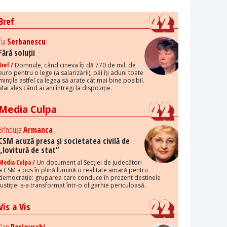
Bref
Tia
Serbanescu
Fără soluții
Bref /
Domnule, când cineva îți dă 770 de mil. de
euro pentru o lege (a salarizării), păi îți aduni toate
mințile astfel ca legea să arate cât mai bine posibil.
Mai ales când ai ani întregi la dispoziție.
Media Culpa
Brîndușa
Armanca
CSM acuză presa și societatea civilă de
„lovitură de stat”
Media Culpa /
Un document al Secției de judecători
a CSM a pus în plină lumină o realitate amară pentru
democrație: gruparea care conduce în prezent destinele
justiției s-a transformat într-o oligarhie periculoasă.
Vis a Vis