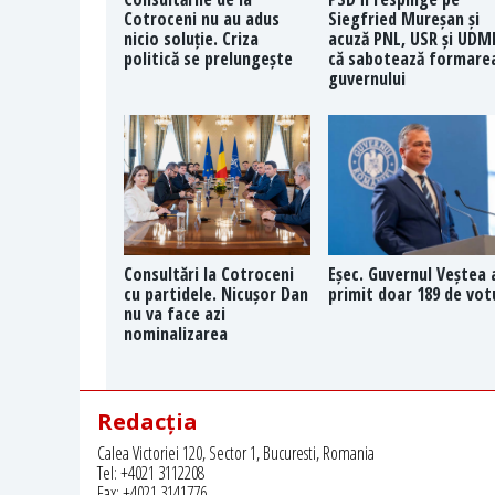
Cotroceni nu au adus
Siegfried Mureșan și
nicio soluție. Criza
acuză PNL, USR și UDM
politică se prelungește
că sabotează formare
guvernului
Consultări la Cotroceni
Eșec. Guvernul Veștea 
cu partidele. Nicușor Dan
primit doar 189 de vot
nu va face azi
nominalizarea
Redacția
Calea Victoriei 120, Sector 1, Bucuresti, Romania
Tel: +4021 3112208
Fax: +4021 3141776