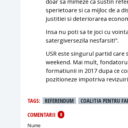
doar sa mimeze ca sustin refer
sperietoare si ca mijloc de a d
justitiei si deteriorarea econom
Insa nu poti sa te joci cu vointa
satergiversezila nesfarsit!".
USR este singurul partid care
weekend. Mai mult, fondatorul
formatiunii in 2017 dupa ce co
pozitioneze impotriva revizuiri
TAGS:
REFERENDUM
COALITIA PENTRU FA
COMENTARII
0
Nume