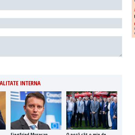
ALITATE INTERNA
Siegfried Mureșan,
O poză cât o mie de