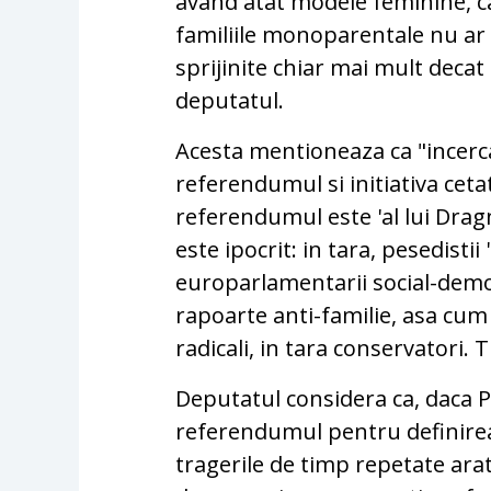
avand atat modele feminine, c
familiile monoparentale nu ar t
sprijinite chiar mai mult decat 
deputatul.
Acesta mentioneaza ca "incercar
referendumul si initiativa cet
referendumul este 'al lui Dra
este ipocrit: in tara, pesedistii 
europarlamentarii social-demo
rapoarte anti-familie, asa cum
radicali, in tara conservatori. 
Deputatul considera ca, daca P
referendumul pentru definirea c
tragerile de timp repetate ara