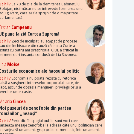
Opinii /
La 70 de zile de la demiterea Cabinetului
Bolojan, nici măcar nu se întrevede formarea unui
nou guvern, care să fie sprijinit de o majoritate
parlamentară.
Cristian
Campeanu
UE pune la zid Curtea Supremă
Opinii /
Zeci de inculpați au scăpat de procese
sau din închisoare din cauză că Înalta Curte a
extins cu patru ani prescripția. CJUE a criticat în
termeni duri instanța condusă de Lia Savonea.
Lidia
Moise
Costurile economice ale haosului politic
Opinii /
Economia nu poate rezista cu retorica
falsă a susținerii intereselor poporului, care, de
fapt, ascunde obsesia menținerii privilegiilor și a
averilor unor caste.
Melania
Cincea
Noi puseuri de xenofobie din partea
românilor „neaoși”
Opinii /
Periodic, în spațiul public sunt voci care
lansează mesaje xenofobe la adresa câte unui politician care
deranjează un anumit grup politico-mediatic, într-un anumit