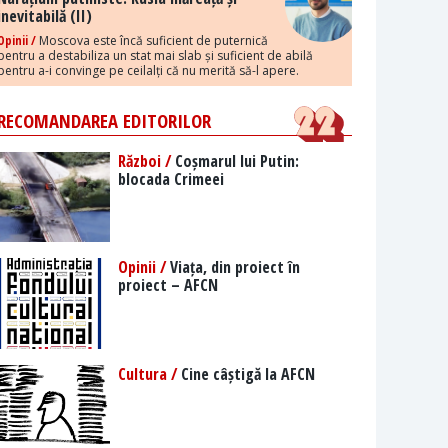
inevitabilă (II)
Opinii /
Moscova este încă suficient de puternică
pentru a destabiliza un stat mai slab și suficient de abilă
pentru a-i convinge pe ceilalți că nu merită să-l apere.
RECOMANDAREA EDITORILOR
Război /
Coșmarul lui Putin:
blocada Crimeei
Opinii /
Viața, din proiect în
proiect – AFCN
Cultura /
Cine câștigă la AFCN