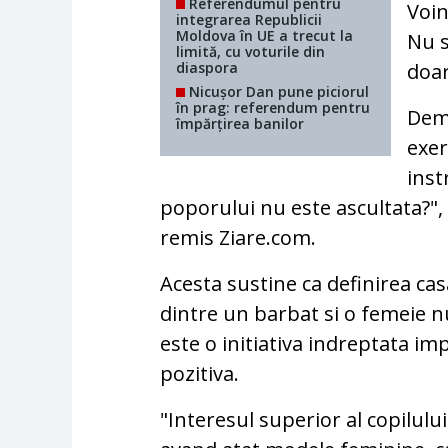
Referendumul pentru
Voin
integrarea Republicii
Moldova în UE a trecut la
Nu s
limită, cu voturile din
diaspora
doar
Nicușor Dan pune piciorul
în prag: referendum pentru
Demo
împărțirea banilor
exer
inst
poporului nu este ascultata?"
remis Ziare.com.
Acesta sustine ca definirea cas
dintre un barbat si o femeie n
este o initiativa indreptata i
pozitiva.
"Interesul superior al copilului