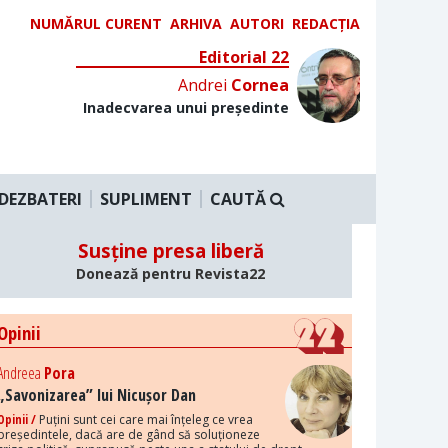
NUMĂRUL CURENT
ARHIVA
AUTORI
REDACȚIA
Editorial 22
Andrei
Cornea
Inadecvarea unui președinte
DEZBATERI
SUPLIMENT
CAUTĂ
Susține presa liberă
Donează pentru Revista22
Opinii
Andreea
Pora
„Savonizarea” lui Nicușor Dan
Opinii /
Puțini sunt cei care mai înțeleg ce vrea
președintele, dacă are de gând să soluționeze