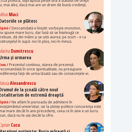
criza politică, suprapusă peste una a statului de drept
și, mai ales, dacă mai are un dram de bună-credință.
Mihai
Maci
Datoriile se plătesc
Opinii /
Deocamdată e liniștit: vorbește monoton,
nu spune mare lucru, dar lasă să se înțeleagă ce
trebuie, dă din mâini și se uită aiurea; pe scurt – e ca
pătrunjelul în supă: nici în plus, nici în minus.
Marina
Dumitrescu
Urma și urmarea
Eseu /
Prezentul continuu, starea de prezență
recomandată în orice spiritualitate, nu presupune
indiferența față de urma lăsată sau de consecințele ei.
Raluca
Alexandrescu
Drumul de la școală către noul
totalitarism de extremă dreaptă
Opinii /
Ne aflăm în perioada de admitere în
învățământul universitar, iar la științe politice concurența este
mai mare decât în anii precedenți, ceea ce în sine e un lucru
bun, dacă nu te uiți decât la cifre.
Ciprian
Cucu
Narațiuni putiniste: Rusia măreață și