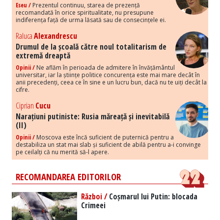
Eseu /
Prezentul continuu, starea de prezență
recomandată în orice spiritualitate, nu presupune
indiferența față de urma lăsată sau de consecințele ei.
Raluca
Alexandrescu
Drumul de la școală către noul totalitarism de
extremă dreaptă
Opinii /
Ne aflăm în perioada de admitere în învățământul
universitar, iar la științe politice concurența este mai mare decât în
anii precedenți, ceea ce în sine e un lucru bun, dacă nu te uiți decât la
cifre.
Ciprian
Cucu
Narațiuni putiniste: Rusia măreață și inevitabilă
(II)
Opinii /
Moscova este încă suficient de puternică pentru a
destabiliza un stat mai slab și suficient de abilă pentru a-i convinge
pe ceilalți că nu merită să-l apere.
RECOMANDAREA EDITORILOR
Război /
Coșmarul lui Putin: blocada
Crimeei