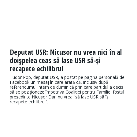
Deputat USR: Nicusor nu vrea nici în al
doişpelea ceas să lase USR să-și
recapete echilibrul
Tudor Pop, deputat USR, a postat pe pagina personală de
Facebook un mesaj în care arată că, inclusiv după
referendumul intern de duminică prin care partidul a decis
să se poziționeze împotriva Coaliției pentru Familie, fostul
președinte Nicușor Dan nu vrea ”să lase USR să își
recapete echilibrul”.