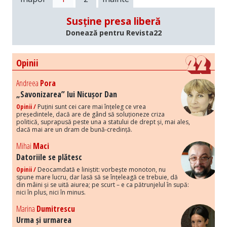
Susține presa liberă
Donează pentru Revista22
Opinii
Andreea
Pora
„Savonizarea” lui Nicușor Dan
Opinii /
Puțini sunt cei care mai înțeleg ce vrea
președintele, dacă are de gând să soluționeze criza
politică, suprapusă peste una a statului de drept și, mai ales,
dacă mai are un dram de bună-credință.
Mihai
Maci
Datoriile se plătesc
Opinii /
Deocamdată e liniștit: vorbește monoton, nu
spune mare lucru, dar lasă să se înțeleagă ce trebuie, dă
din mâini și se uită aiurea; pe scurt – e ca pătrunjelul în supă:
nici în plus, nici în minus.
Marina
Dumitrescu
Urma și urmarea