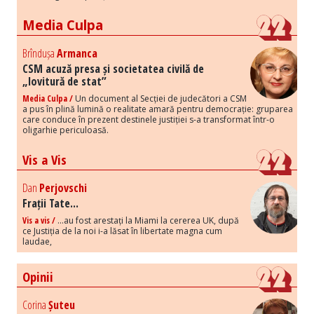
Media Culpa
Brîndușa
Armanca
CSM acuză presa și societatea civilă de
„lovitură de stat”
Media Culpa /
Un document al Secției de judecători a CSM
a pus în plină lumină o realitate amară pentru democrație: gruparea
care conduce în prezent destinele justiției s-a transformat într-o
oligarhie periculoasă.
Vis a Vis
Dan
Perjovschi
Frații Tate...
Vis a vis /
...au fost arestați la Miami la cererea UK, după
ce Justiția de la noi i-a lăsat în libertate magna cum
laudae,
Opinii
Corina
Șuteu