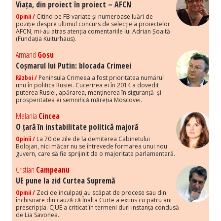
Viața, din proiect în proiect – AFCN
Opinii /
Citind pe FB variate și numeroase luări de
poziție despre ultimul concurs de selecție a proiectelor
AFCN, mi-au atras atenția comentariile lui Adrian Șoaită
(Fundația Kulturhaus).
Armand
Gosu
Coșmarul lui Putin: blocada Crimeei
Război /
Peninsula Crimeea a fost prioritatea numărul
unu în politica Rusiei. Cucerirea ei în 2014 a dovedit
puterea Rusiei, apărarea, menținerea în siguranță și
prosperitatea ei semnifică măreția Moscovei.
Melania
Cincea
O țară în instabilitate politică majoră
Opinii /
La 70 de zile de la demiterea Cabinetului
Bolojan, nici măcar nu se întrevede formarea unui nou
guvern, care să fie sprijinit de o majoritate parlamentară.
Cristian
Campeanu
UE pune la zid Curtea Supremă
Opinii /
Zeci de inculpați au scăpat de procese sau din
închisoare din cauză că Înalta Curte a extins cu patru ani
prescripția. CJUE a criticat în termeni duri instanța condusă
de Lia Savonea.