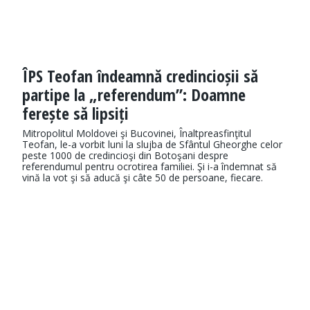
ÎPS Teofan îndeamnă credincioșii să
partipe la „referendum”: Doamne
ferește să lipsiți
Mitropolitul Moldovei şi Bucovinei, Înaltpreasfinţitul
Teofan, le-a vorbit luni la slujba de Sfântul Gheorghe celor
peste 1000 de credincioşi din Botoşani despre
referendumul pentru ocrotirea familiei. Şi i-a îndemnat să
vină la vot şi să aducă şi câte 50 de persoane, fiecare.