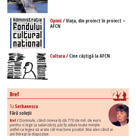
Opinii /
Viața, din proiect în proiect –
AFCN
Cultura /
Cine câștigă la AFCN
Bref
Tia
Serbanescu
Fără soluții
Bref /
Domnule, când cineva îți dă 770 de mil. de euro
pentru o lege (a salarizării), păi îți aduni toate mințile
astfel ca legea să arate cât mai bine posibil. Mai ales când ai
ani întregi la dispoziție.