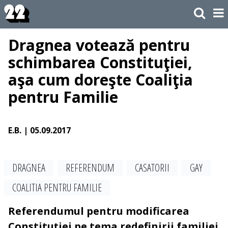
Dragnea votează pentru
schimbarea Constituţiei,
aşa cum doreşte Coaliţia
pentru Familie
E.B.
| 05.09.2017
DRAGNEA
REFERENDUM
CASATORII
GAY
COALITIA PENTRU FAMILIE
Referendumul pentru modificarea
Constituției pe tema redefinirii familiei