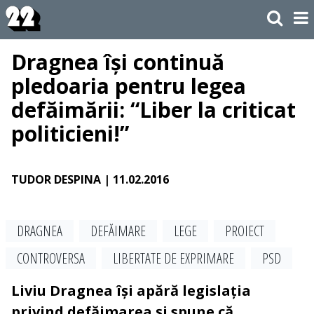
Dragnea își continuă
pledoaria pentru legea
defăimării: “Liber la criticat
politicieni!”
TUDOR DESPINA
| 11.02.2016
DRAGNEA
DEFĂIMARE
LEGE
PROIECT
CONTROVERSA
LIBERTATE DE EXPRIMARE
PSD
Liviu Dragnea își apără legislația
privind defăimarea și spune că