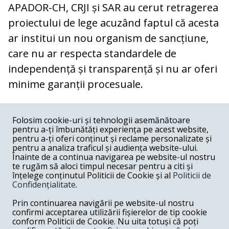
APADOR-CH, CRJI și SAR au cerut retragerea
proiectului de lege acuzând faptul că acesta
ar institui un nou organism de sancțiune,
care nu ar respecta standardele de
independență și transparență și nu ar oferi
minime garanții procesuale.
COMENTARII
0
Folosim cookie-uri și tehnologii asemănătoare
pentru a-ți îmbunătăți experiența pe acest website,
Nume
pentru a-ți oferi conținut și reclame personalizate și
pentru a analiza traficul și audiența website-ului.
Înainte de a continua navigarea pe website-ul nostru
Email
te rugăm să aloci timpul necesar pentru a citi și
înțelege conținutul Politicii de Cookie și al
Politicii de
Confidențialitate
.
Comentariu
Prin continuarea navigării pe website-ul nostru
confirmi acceptarea utilizării fișierelor de tip cookie
conform Politicii de Cookie. Nu uita totuși că poți