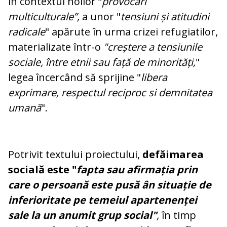
în contextul noilor “
provocări
multiculturale”,
a unor "
tensiuni și atitudini
radicale
" apărute în urma crizei refugiatilor,
materializate într-o
"creștere a
tensiunile
sociale, între etnii sau față de minorități,
"
legea încercând să sprijine "
libera
exprimare, respectul reciproc si demnitatea
umană
".
Potrivit textului proiectului,
defăimarea
socială
este "
fapta sau afirmația prin
care o persoană este pusă ân situație de
inferioritate pe temeiul apartenenței
sale la un anumit grup social"
,
în timp