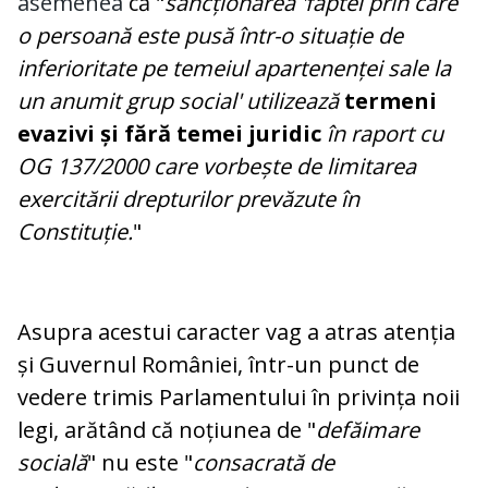
asemenea
că "
sancționarea 'faptei prin care
o persoană este pusă într-o situație de
inferioritate pe temeiul apartenenței sale la
un anumit grup social' utilizează
termeni
evazivi și fără temei juridic
în raport cu
OG 137/2000 care vorbește de limitarea
exercitării drepturilor prevăzute în
Constituție.
"
Asupra acestui caracter vag a atras atenția
și Guvernul României, într-un punct de
vedere trimis Parlamentului în privința noii
legi, arătând că noțiunea de "
defăimare
socială
" nu este "
consacrată de