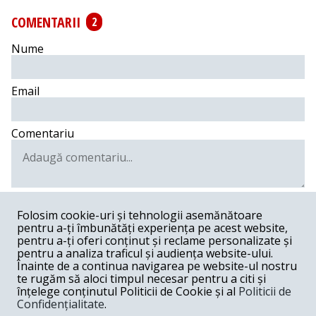
COMENTARII
2
Nume
Email
Comentariu
Postează comentariu
Folosim cookie-uri și tehnologii asemănătoare
pentru a-ți îmbunătăți experiența pe acest website,
Lambada -
01-10-2018
pentru a-ți oferi conținut și reclame personalizate și
pentru a analiza traficul și audiența website-ului.
Numai Microsoft pare fara sfarsit...Domnul Mazare va
Înainte de a continua navigarea pe website-ul nostru
asteapta in Madagascar la dansul din buric.
te rugăm să aloci timpul necesar pentru a citi și
Răspunde
înțelege conținutul Politicii de Cookie și al
Politicii de
Confidențialitate
.