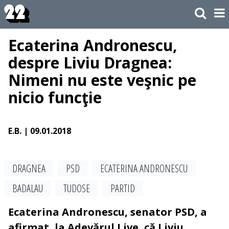
Ecaterina Andronescu,
despre Liviu Dragnea:
Nimeni nu este veşnic pe
nicio funcţie
E.B.
| 09.01.2018
DRAGNEA
PSD
ECATERINA ANDRONESCU
BADALAU
TUDOSE
PARTID
Ecaterina Andronescu, senator PSD, a
afirmat, la Adevărul Live, că Liviu