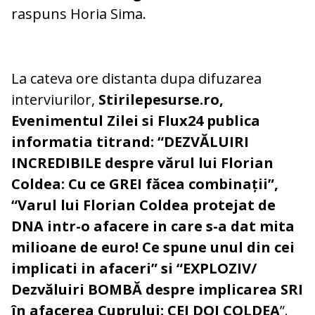
raspuns Horia Sima.
La cateva ore distanta dupa difuzarea
interviurilor,
Stirilepesurse.ro,
Evenimentul Zilei si Flux24 publica
informatia titrand: “DEZVĂLUIRI
INCREDIBILE despre vărul lui Florian
Coldea: Cu ce GREI făcea combinații”,
“Varul lui Florian Coldea protejat de
DNA intr-o afacere in care s-a dat mita
milioane de euro! Ce spune unul din cei
implicati in afaceri” si “EXPLOZIV/
Dezvăluiri BOMBĂ despre implicarea SRI
în afacerea Cuprului: CEI DOI COLDEA
”.