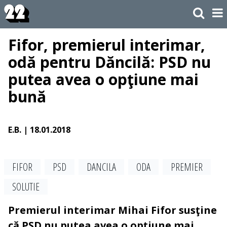
Fifor, premierul interimar,
odă pentru Dăncilă: PSD nu
putea avea o opţiune mai
bună
E.B.
| 18.01.2018
FIFOR
PSD
DANCILA
ODA
PREMIER
SOLUTIE
Premierul interimar Mihai Fifor susţine
că PSD nu putea avea o opţiune mai