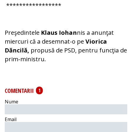
*****************
Preşedintele
Klaus Iohan
nis a anunţat
miercuri că a desemnat-o pe
Viorica
Dăncilă,
propusă de PSD, pentru funcţia de
prim-ministru.
COMENTARII
1
Nume
Email