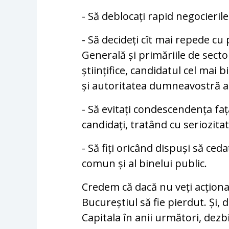
- Să deblocați rapid negocieril
- Să decideți cît mai repede cu
Generală și primăriile de sect
științifice, candidatul cel mai 
și autoritatea dumneavostră a
- Să evitați condescendența față
candidați, tratând cu seriozita
- Să fiți oricând dispuși să ced
comun și al binelui public.
Credem că dacă nu veți acționa
Bucureștiul să fie pierdut. Și, 
Capitala în anii următori, dez