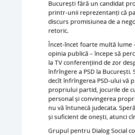
București fără un candidat pro
printr-unii reprezentanți că pa
discurs promisiunea de a negoc
retoric.
Încet-încet foarte multă lume –
opinia publică – începe să per
la TV conferențiind de zor desp
înfrîngere a PSD la București. 
decît înfrîngerea PSD-ului vă 
propriului partid, jocurile de c
personal și convingerea propri
nu vă întunecă judecata. Sperăm
și suficient de onești, atunci cî
Grupul pentru Dialog Social co