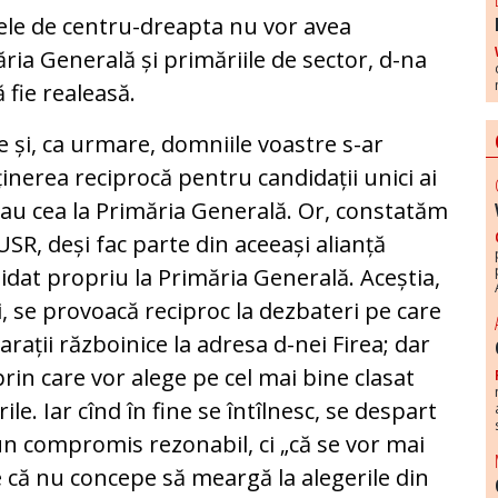
dele de centru-dreapta nu vor avea
ia Generală și primăriile de sector, d-na
 fie realeasă.
le și, ca urmare, domniile voastre s-ar
inerea reciprocă pentru candidații unici ai
 sau cea la Primăria Generală. Or, constatăm
 USR, deși fac parte din aceeași alianță
ndidat propriu la Primăria Generală. Aceștia,
, se provoacă reciproc la dezbateri pe care
larații războinice la adresa d-nei Firea; dar
rin care vor alege pe cel mai bine clasat
ile. Iar cînd în fine se întîlnesc, se despart
n compromis rezonabil, ci „că se vor mai
re că nu concepe să meargă la alegerile din