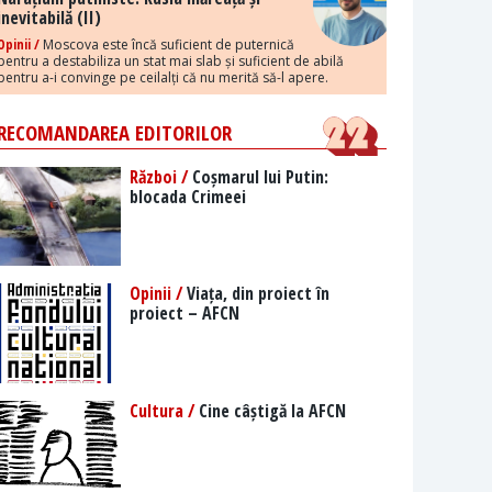
inevitabilă (II)
Opinii /
Moscova este încă suficient de puternică
pentru a destabiliza un stat mai slab și suficient de abilă
pentru a-i convinge pe ceilalți că nu merită să-l apere.
RECOMANDAREA EDITORILOR
Război /
Coșmarul lui Putin:
blocada Crimeei
Opinii /
Viața, din proiect în
proiect – AFCN
Cultura /
Cine câștigă la AFCN