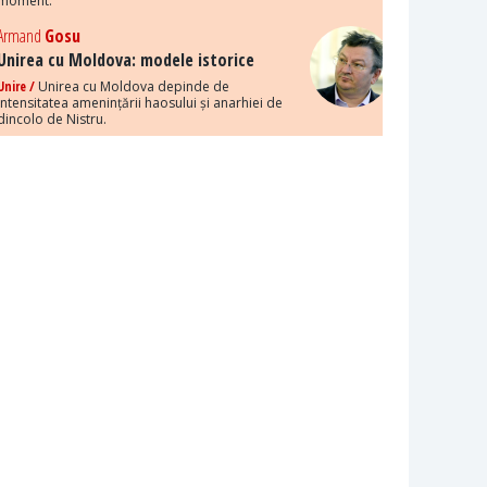
moment.
Armand
Gosu
Unirea cu Moldova: modele istorice
Unire /
Unirea cu Moldova depinde de
intensitatea amenințării haosului și anarhiei de
dincolo de Nistru.