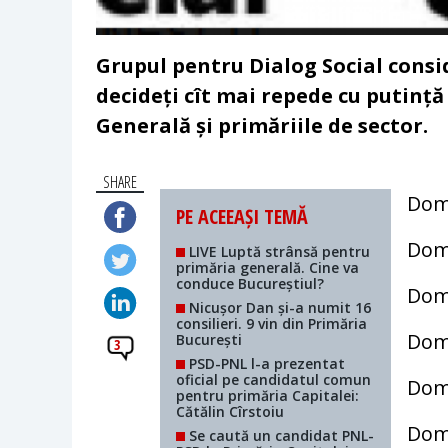
Grupul pentru Dialog Social consid
decideți cît mai repede cu putință
Generală și primăriile de sector.
SHARE
Domn
PE ACEEAȘI TEMĂ
Domn
LIVE Luptă strânsă pentru
primăria generală. Cine va
conduce Bucureștiul?
Dom
Nicușor Dan și-a numit 16
consilieri. 9 vin din Primăria
Dom
București
3
PSD-PNL l-a prezentat
oficial pe candidatul comun
Dom
pentru primăria Capitalei:
Cătălin Cîrstoiu
Domn
Se caută un candidat PNL-