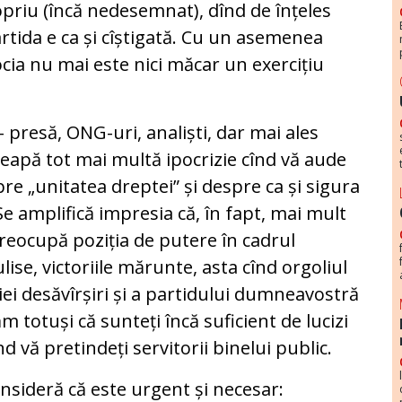
priu (încă nedesemnat), dînd de înțeles
rtida e ca și cîștigată. Cu un asemenea
ia nu mai este nici măcar un exercițiu
 presă, ONG-uri, analiști, dar mai ales
ceapă tot mai multă ipocrizie cînd vă aude
re „unitatea dreptei” și despre ca și sigura
Se amplifică impresia că, în fapt, mai mult
preocupă poziția de putere în cadrul
ulise, victoriile mărunte, asta cînd orgoliul
ei desăvîrșiri și a partidului dumneavostră
 totuși că sunteți încă suficient de lucizi
nd vă pretindeți servitorii binelui public.
nsideră că este urgent și necesar: