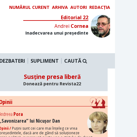
NUMĂRUL CURENT
ARHIVA
AUTORI
REDACȚIA
Editorial 22
Andrei
Cornea
Inadecvarea unui președinte
DEZBATERI
SUPLIMENT
CAUTĂ
Susține presa liberă
Donează pentru Revista22
Opinii
Andreea
Pora
„Savonizarea” lui Nicușor Dan
Opinii /
Puțini sunt cei care mai înțeleg ce vrea
președintele, dacă are de gând să soluționeze