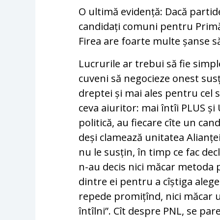
O ultimă evidență: Dacă parti
candidați comuni pentru Primăr
Firea are foarte multe șanse să
Lucrurile ar trebui să fie simp
cuveni să negocieze onest susț
dreptei și mai ales pentru cel
ceva aiuritor: mai întîi PLUS și
politică, au fiecare cîte un ca
deși clamează unitatea Alianței
nu le susțin, în timp ce fac dec
n-au decis nici măcar metoda p
dintre ei pentru a cîștiga aleger
repede promițînd, nici măcar u
întîlni”. Cît despre PNL, se pa