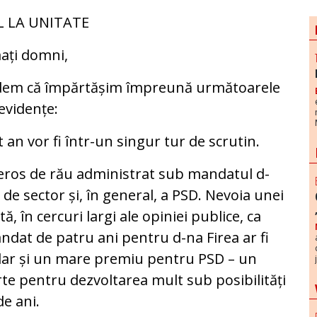
L LA UNITATE
ați domni,
dem că împărtășim împreună următoarele
 evidențe:
t an vor fi într-un singur tur de scrutin.
reros de rău administrat sub mandatul d-
 de sector și, în general, a PSD. Nevoia unei
ă, în cercuri largi ale opiniei publice, ca
dat de patru ani pentru d-na Firea ar fi
dar și un mare premiu pentru PSD – un
te pentru dezvoltarea mult sub posibilități
de ani.