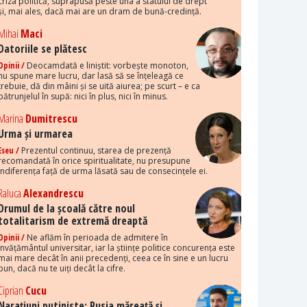
criza politică, suprapusă peste una a statului de drept
și, mai ales, dacă mai are un dram de bună-credință.
Mihai
Maci
Datoriile se plătesc
Opinii /
Deocamdată e liniștit: vorbește monoton,
nu spune mare lucru, dar lasă să se înțeleagă ce
trebuie, dă din mâini și se uită aiurea; pe scurt – e ca
pătrunjelul în supă: nici în plus, nici în minus.
Marina
Dumitrescu
Urma și urmarea
Eseu /
Prezentul continuu, starea de prezență
recomandată în orice spiritualitate, nu presupune
indiferența față de urma lăsată sau de consecințele ei.
Raluca
Alexandrescu
Drumul de la școală către noul
totalitarism de extremă dreaptă
Opinii /
Ne aflăm în perioada de admitere în
învățământul universitar, iar la științe politice concurența este
mai mare decât în anii precedenți, ceea ce în sine e un lucru
bun, dacă nu te uiți decât la cifre.
Ciprian
Cucu
Narațiuni putiniste: Rusia măreață și