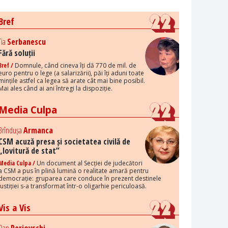
Bref
Tia
Serbanescu
Fără soluții
Bref /
Domnule, când cineva îți dă 770 de mil. de
euro pentru o lege (a salarizării), păi îți aduni toate
mințile astfel ca legea să arate cât mai bine posibil.
Mai ales când ai ani întregi la dispoziție.
Media Culpa
Brîndușa
Armanca
CSM acuză presa și societatea civilă de
„lovitură de stat”
Media Culpa /
Un document al Secției de judecători
a CSM a pus în plină lumină o realitate amară pentru
democrație: gruparea care conduce în prezent destinele
justiției s-a transformat într-o oligarhie periculoasă.
Vis a Vis