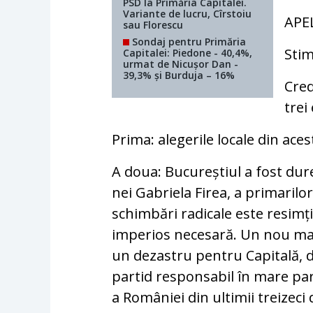
PSD la Primăria Capitalei.
Variante de lucru, Cîrstoiu
APE
sau Florescu
Sondaj pentru Primăria
Stim
Capitalei: Piedone - 40,4%,
urmat de Nicușor Dan -
39,3% și Burduja – 16%
Cre
trei
Prima: alegerile locale din aces
A doua: Bucureștiul a fost du
nei Gabriela Firea, a primarilor
schimbări radicale este resimțit
imperios necesară. Un nou man
un dezastru pentru Capitală, 
partid responsabil în mare par
a României din ultimii treizeci 