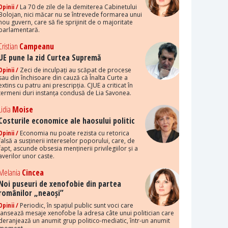
Opinii /
La 70 de zile de la demiterea Cabinetului
Bolojan, nici măcar nu se întrevede formarea unui
nou guvern, care să fie sprijinit de o majoritate
parlamentară.
Cristian
Campeanu
UE pune la zid Curtea Supremă
Opinii /
Zeci de inculpați au scăpat de procese
sau din închisoare din cauză că Înalta Curte a
extins cu patru ani prescripția. CJUE a criticat în
termeni duri instanța condusă de Lia Savonea.
Lidia
Moise
Costurile economice ale haosului politic
Opinii /
Economia nu poate rezista cu retorica
falsă a susținerii intereselor poporului, care, de
fapt, ascunde obsesia menținerii privilegiilor și a
averilor unor caste.
Melania
Cincea
Noi puseuri de xenofobie din partea
românilor „neaoși”
Opinii /
Periodic, în spațiul public sunt voci care
lansează mesaje xenofobe la adresa câte unui politician care
deranjează un anumit grup politico-mediatic, într-un anumit