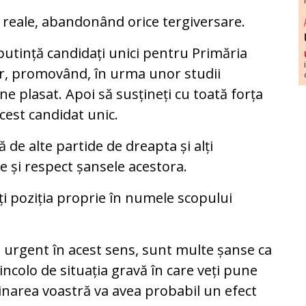
e reale, abandonând orice tergiversare.
 putință candidați unici pentru Primăria
or, promovând, în urma unor studii
bine plasat. Apoi să susțineți cu toată forța
cest candidat unic.
 de alte partide de dreapta și alți
te și respect șansele acestora.
ați poziția proprie în numele scopului
 urgent în acest sens, sunt multe șanse ca
dincolo de situația gravă în care veți pune
binarea voastră va avea probabil un efect