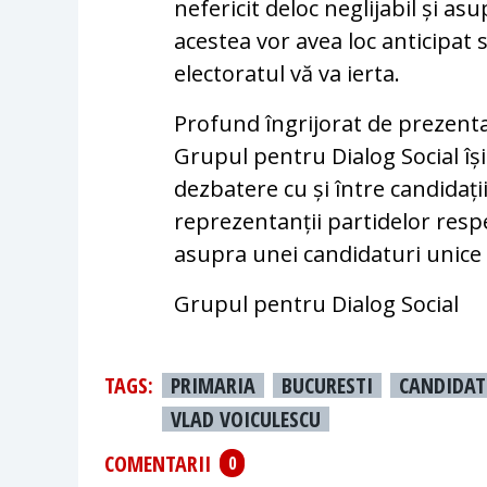
nefericit deloc neglijabil și as
acestea vor avea loc anticipat 
electoratul vă va ierta.
Profund îngrijorat de prezenta
Grupul pentru Dialog Social îș
dezbatere cu și între candidați
reprezentanții partidelor respe
asupra unei candidaturi unice 
Grupul pentru Dialog Social
TAGS:
PRIMARIA
BUCURESTI
CANDIDAT
VLAD VOICULESCU
COMENTARII
0