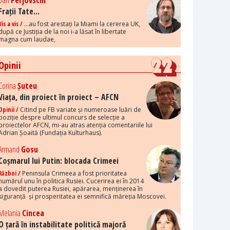
Dan
Perjovschi
Frații Tate...
Vis a vis /
...au fost arestați la Miami la cererea UK,
după ce Justiția de la noi i-a lăsat în libertate
magna cum laudae,
Opinii
Corina
Șuteu
Viața, din proiect în proiect – AFCN
Opinii /
Citind pe FB variate și numeroase luări de
poziție despre ultimul concurs de selecție a
proiectelor AFCN, mi-au atras atenția comentariile lui
Adrian Șoaită (Fundația Kulturhaus).
Armand
Gosu
Coșmarul lui Putin: blocada Crimeei
Război /
Peninsula Crimeea a fost prioritatea
numărul unu în politica Rusiei. Cucerirea ei în 2014
a dovedit puterea Rusiei, apărarea, menținerea în
siguranță și prosperitatea ei semnifică măreția Moscovei.
Melania
Cincea
O țară în instabilitate politică majoră