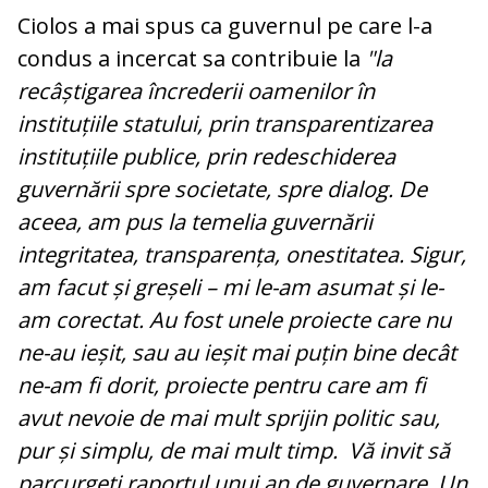
Ciolos a mai spus ca guvernul pe care l-a
condus a incercat sa contribuie la
"la
recâștigarea încrederii oamenilor în
instituțiile statului, prin transparentizarea
instituțiile publice, prin redeschiderea
guvernării spre societate, spre dialog. De
aceea, am pus la temelia guvernării
integritatea, transparența, onestitatea. Sigur,
am facut și greșeli – mi le-am asumat și le-
am corectat. Au fost unele proiecte care nu
ne-au ieșit, sau au ieșit mai puțin bine decât
ne-am fi dorit, proiecte pentru care am fi
avut nevoie de mai mult sprijin politic sau,
pur și simplu, de mai mult timp. Vă invit să
parcurgeți raportul unui an de guvernare. Un