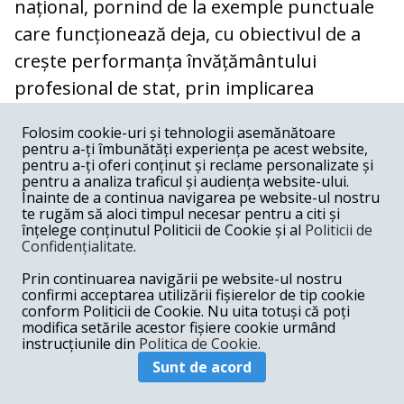
național, pornind de la exemple punctuale
care funcționează deja, cu obiectivul de a
crește performanța învățământului
profesional de stat, prin implicarea
companiilor private. Antreprenorii pot avea
Folosim cookie-uri și tehnologii asemănătoare
un cuvânt important de spus în
pentru a-ți îmbunătăți experiența pe acest website,
pentru a-ți oferi conținut și reclame personalizate și
managementul unităților de învățământ
pentru a analiza traficul și audiența website-ului.
profesional dual.
Înainte de a continua navigarea pe website-ul nostru
te rugăm să aloci timpul necesar pentru a citi și
înțelege conținutul Politicii de Cookie și al
Politicii de
Confidențialitate
.
Antreprenorii vor fi stimulați să se implice
Prin continuarea navigării pe website-ul nostru
în susținerea programelor de calificare
confirmi acceptarea utilizării fișierelor de tip cookie
conform Politicii de Cookie. Nu uita totuși că poți
profesională. Firmelor care investesc în
modifica setările acestor fișiere cookie urmând
instrucțiunile din
Politica de Cookie.
calificarea angajaților le vor fi acordate
Sunt de acord
facilități fiscale.