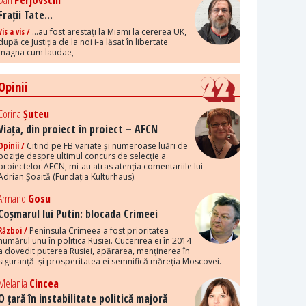
Dan
Perjovschi
Frații Tate...
Vis a vis /
...au fost arestați la Miami la cererea UK,
după ce Justiția de la noi i-a lăsat în libertate
magna cum laudae,
Opinii
Corina
Șuteu
Viața, din proiect în proiect – AFCN
Opinii /
Citind pe FB variate și numeroase luări de
poziție despre ultimul concurs de selecție a
proiectelor AFCN, mi-au atras atenția comentariile lui
Adrian Șoaită (Fundația Kulturhaus).
Armand
Gosu
Coșmarul lui Putin: blocada Crimeei
Război /
Peninsula Crimeea a fost prioritatea
numărul unu în politica Rusiei. Cucerirea ei în 2014
a dovedit puterea Rusiei, apărarea, menținerea în
siguranță și prosperitatea ei semnifică măreția Moscovei.
Melania
Cincea
O țară în instabilitate politică majoră