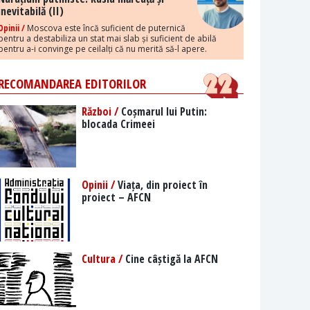
inevitabilă (II)
Opinii /
Moscova este încă suficient de puternică
pentru a destabiliza un stat mai slab și suficient de abilă
pentru a-i convinge pe ceilalți că nu merită să-l apere.
RECOMANDAREA EDITORILOR
Război /
Coșmarul lui Putin:
blocada Crimeei
Opinii /
Viața, din proiect în
proiect – AFCN
Cultura /
Cine câștigă la AFCN