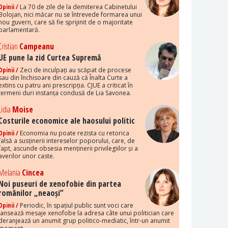
Opinii /
La 70 de zile de la demiterea Cabinetului
Bolojan, nici măcar nu se întrevede formarea unui
nou guvern, care să fie sprijinit de o majoritate
parlamentară.
Cristian
Campeanu
UE pune la zid Curtea Supremă
Opinii /
Zeci de inculpați au scăpat de procese
sau din închisoare din cauză că Înalta Curte a
extins cu patru ani prescripția. CJUE a criticat în
termeni duri instanța condusă de Lia Savonea.
Lidia
Moise
Costurile economice ale haosului politic
Opinii /
Economia nu poate rezista cu retorica
falsă a susținerii intereselor poporului, care, de
fapt, ascunde obsesia menținerii privilegiilor și a
averilor unor caste.
Melania
Cincea
Noi puseuri de xenofobie din partea
românilor „neaoși”
Opinii /
Periodic, în spațiul public sunt voci care
lansează mesaje xenofobe la adresa câte unui politician care
deranjează un anumit grup politico-mediatic, într-un anumit