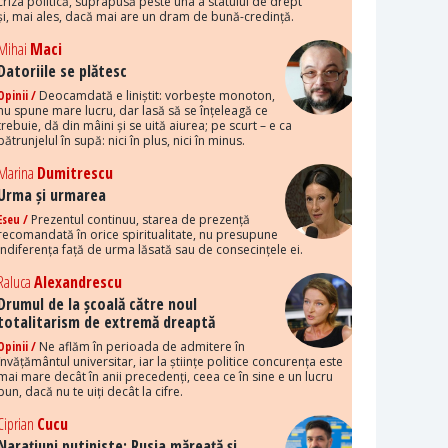
criza politică, suprapusă peste una a statului de drept
și, mai ales, dacă mai are un dram de bună-credință.
Mihai
Maci
Datoriile se plătesc
Opinii /
Deocamdată e liniștit: vorbește monoton,
nu spune mare lucru, dar lasă să se înțeleagă ce
trebuie, dă din mâini și se uită aiurea; pe scurt – e ca
pătrunjelul în supă: nici în plus, nici în minus.
Marina
Dumitrescu
Urma și urmarea
Eseu /
Prezentul continuu, starea de prezență
recomandată în orice spiritualitate, nu presupune
indiferența față de urma lăsată sau de consecințele ei.
Raluca
Alexandrescu
Drumul de la școală către noul
totalitarism de extremă dreaptă
Opinii /
Ne aflăm în perioada de admitere în
învățământul universitar, iar la științe politice concurența este
mai mare decât în anii precedenți, ceea ce în sine e un lucru
bun, dacă nu te uiți decât la cifre.
Ciprian
Cucu
Narațiuni putiniste: Rusia măreață și