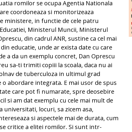
uatia romilor se ocupa Agentia Nationala
 care coordoneaza si monitorizeaza
 ministere, in functie de cele patru
Educatiei, Ministerul Muncii, Ministerul
 Oprescu, din cadrul ANR, sustine ca cel mai
in educatie, unde ar exista date cu care
 de a da un exemplu concret, Dan Oprescu
 sa-ti trimiti copiii la scoala, daca nu ai
 bolnav de tuberculoza in ultimul grad
e o abordare integrata. E mai usor de spus
tate care pot fi numarate, spre deosebire
icil si am dat exemplu cu cele mai mult de
a universitati, locuri, sa zicem asa,
 intereseaza si aspectele mai de durata, cum
e critice a elitei romilor. Si sunt intr-