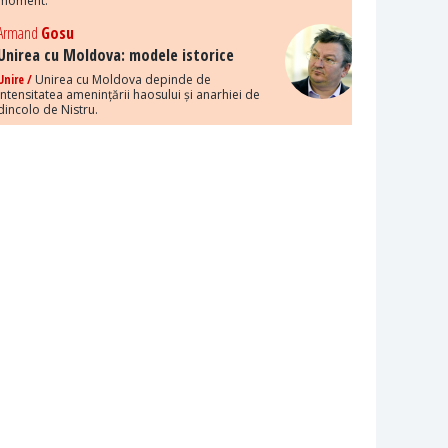
moment.
Armand
Gosu
Unirea cu Moldova: modele istorice
Unire /
Unirea cu Moldova depinde de
intensitatea amenințării haosului și anarhiei de
dincolo de Nistru.