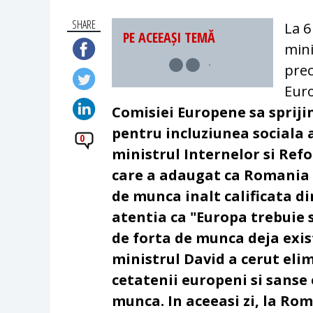
SHARE
La 6
PE ACEEAȘI TEMĂ
mini
prec
Eur
Comisiei Europene sa sprijin
pentru incluziunea sociala 
0
ministrul Internelor si Ref
care a adaugat ca Romania s
de munca inalt calificata d
atentia ca "Europa trebuie s
de forta de munca deja exis
ministrul David a cerut eli
cetatenii europeni si sanse 
munca. In aceeasi zi, la Ro