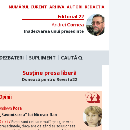
NUMĂRUL CURENT
ARHIVA
AUTORI
REDACȚIA
Editorial 22
Andrei
Cornea
Inadecvarea unui președinte
DEZBATERI
SUPLIMENT
CAUTĂ
Susține presa liberă
Donează pentru Revista22
Opinii
Andreea
Pora
„Savonizarea” lui Nicușor Dan
Opinii /
Puțini sunt cei care mai înțeleg ce vrea
președintele, dacă are de gând să soluționeze