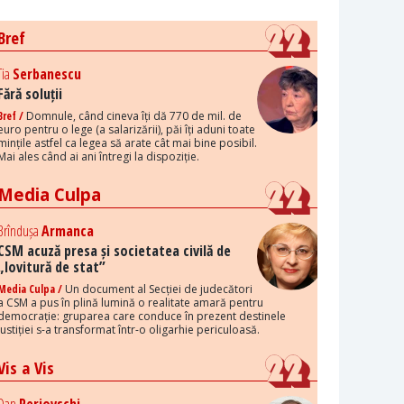
Bref
Tia
Serbanescu
Fără soluții
Bref /
Domnule, când cineva îți dă 770 de mil. de
euro pentru o lege (a salarizării), păi îți aduni toate
mințile astfel ca legea să arate cât mai bine posibil.
Mai ales când ai ani întregi la dispoziție.
Media Culpa
Brîndușa
Armanca
CSM acuză presa și societatea civilă de
„lovitură de stat”
Media Culpa /
Un document al Secției de judecători
a CSM a pus în plină lumină o realitate amară pentru
democrație: gruparea care conduce în prezent destinele
justiției s-a transformat într-o oligarhie periculoasă.
Vis a Vis