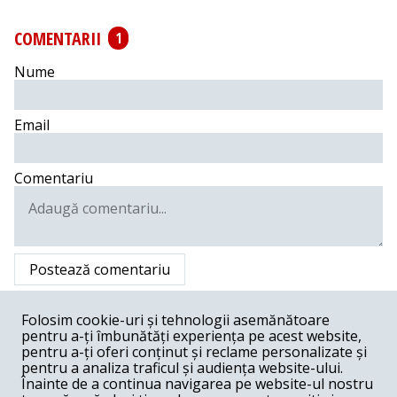
COMENTARII
1
Nume
Email
Comentariu
Postează comentariu
Mircea Ordean -
07-15-2016
Folosim cookie-uri și tehnologii asemănătoare
pentru a-ți îmbunătăți experiența pe acest website,
Înțeleg de la mai pricepuți ca mine că așa vietăți apar nu
din vreo lipsă de igienă în sine, cît pentru că acea bucată
pentru a-ți oferi conținut și reclame personalizate și
(mică, mare) de țesut se afla mort. . Nu cred că angajații
pentru a analiza traficul și audiența website-ului.
de-acolo se află perfecți. dar e privit mai nuanțat
Înainte de a continua navigarea pe website-ul nostru
întîmplarea. Este drept că nuanța în chestiune presupune