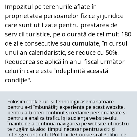
Impozitul pe terenurile aflate în
proprietatea persoanelor fizice şi juridice
care sunt utilizate pentru prestarea de
servicii turistice, pe o durată de cel mult 180
de zile consecutive sau cumulate, în cursul
unui an calendaristic, se reduce cu 50%.
Reducerea se aplică în anul fiscal următor
celui în care este îndeplinită această
condiţie".
COMENTARII
0
Folosim cookie-uri și tehnologii asemănătoare
pentru a-ți îmbunătăți experiența pe acest website,
Nume
pentru a-ți oferi conținut și reclame personalizate și
pentru a analiza traficul și audiența website-ului.
Înainte de a continua navigarea pe website-ul nostru
Email
te rugăm să aloci timpul necesar pentru a citi și
înțelege conținutul Politicii de Cookie și al
Politicii de