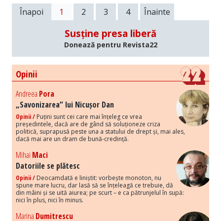
Înapoi
1
2
3
4
Înainte
Susține presa liberă
Donează pentru Revista22
Opinii
Andreea
Pora
„Savonizarea” lui Nicușor Dan
Opinii /
Puțini sunt cei care mai înțeleg ce vrea
președintele, dacă are de gând să soluționeze criza
politică, suprapusă peste una a statului de drept și, mai ales,
dacă mai are un dram de bună-credință.
Mihai
Maci
Datoriile se plătesc
Opinii /
Deocamdată e liniștit: vorbește monoton, nu
spune mare lucru, dar lasă să se înțeleagă ce trebuie, dă
din mâini și se uită aiurea; pe scurt – e ca pătrunjelul în supă:
nici în plus, nici în minus.
Marina
Dumitrescu