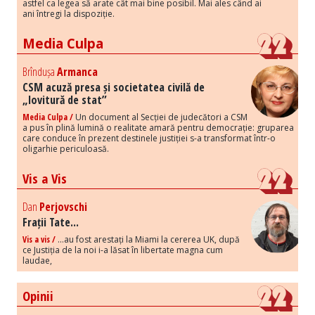
astfel ca legea să arate cât mai bine posibil. Mai ales când ai
ani întregi la dispoziție.
Media Culpa
Brîndușa
Armanca
CSM acuză presa și societatea civilă de
„lovitură de stat”
Media Culpa /
Un document al Secției de judecători a CSM
a pus în plină lumină o realitate amară pentru democrație: gruparea
care conduce în prezent destinele justiției s-a transformat într-o
oligarhie periculoasă.
Vis a Vis
Dan
Perjovschi
Frații Tate...
Vis a vis /
...au fost arestați la Miami la cererea UK, după
ce Justiția de la noi i-a lăsat în libertate magna cum
laudae,
Opinii