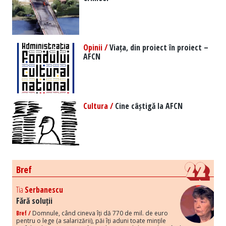
Opinii /
Viața, din proiect în proiect –
AFCN
Cultura /
Cine câștigă la AFCN
Bref
Tia
Serbanescu
Fără soluții
Bref /
Domnule, când cineva îți dă 770 de mil. de euro
pentru o lege (a salarizării), păi îți aduni toate mințile