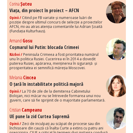
Corina
Șuteu
Viața, din proiect în proiect – AFCN
Opinii /
Citind pe FB variate și numeroase luări de
poziție despre ultimul concurs de selecție a proiectelor
AFCN, mi-au atras atenția comentariile lui Adrian Șoaită
(Fundația Kulturhaus).
Armand
Gosu
Coșmarul lui Putin: blocada Crimeei
Război /
Peninsula Crimeea a fost prioritatea numărul
unu în politica Rusiei. Cucerirea ei în 2014 a dovedit
puterea Rusiei, apărarea, menținerea în siguranță și
prosperitatea ei semnifică măreția Moscovei.
Melania
Cincea
O țară în instabilitate politică majoră
Opinii /
La 70 de zile de la demiterea Cabinetului
Bolojan, nici măcar nu se întrevede formarea unui nou
guvern, care să fie sprijinit de o majoritate parlamentară.
Cristian
Campeanu
UE pune la zid Curtea Supremă
Opinii /
Zeci de inculpați au scăpat de procese sau din
închisoare din cauză că Înalta Curte a extins cu patru ani
prescripția. CJUE a criticat în termeni duri instanța condusă