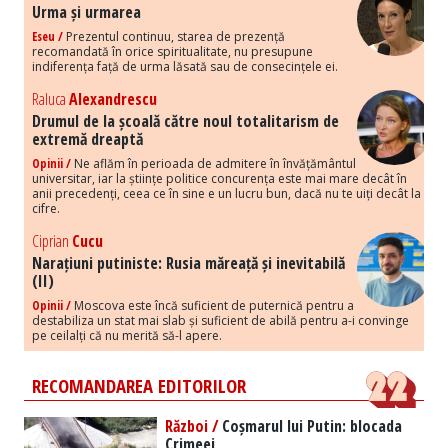
Urma și urmarea
Eseu /
Prezentul continuu, starea de prezență
recomandată în orice spiritualitate, nu presupune
indiferența față de urma lăsată sau de consecințele ei.
Raluca
Alexandrescu
Drumul de la școală către noul totalitarism de
extremă dreaptă
Opinii /
Ne aflăm în perioada de admitere în învățământul
universitar, iar la științe politice concurența este mai mare decât în
anii precedenți, ceea ce în sine e un lucru bun, dacă nu te uiți decât la
cifre.
Ciprian
Cucu
Narațiuni putiniste: Rusia măreață și inevitabilă
(II)
Opinii /
Moscova este încă suficient de puternică pentru a
destabiliza un stat mai slab și suficient de abilă pentru a-i convinge
pe ceilalți că nu merită să-l apere.
RECOMANDAREA EDITORILOR
Război /
Coșmarul lui Putin: blocada
Crimeei