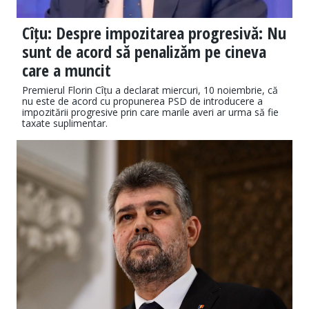
Cîțu: Despre impozitarea progresivă: Nu
sunt de acord să penalizăm pe cineva
care a muncit
Premierul Florin Cîțu a declarat miercuri, 10 noiembrie, că
nu este de acord cu propunerea PSD de introducere a
impozitării progresive prin care marile averi ar urma să fie
taxate suplimentar.