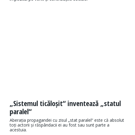
„Sistemul ticăloșit“ inventează „statul
paralel“
Aberația propagandei cu zisul „stat paralel“ este că absolut
toți actorii și răspândacii ei au fost sau sunt parte a
acestuia.