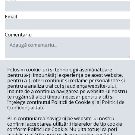
Email
Comentariu
Postează comentariu
Folosim cookie-uri și tehnologii asemănătoare
pentru a-ți îmbunătăți experiența pe acest website,
emil -
01-28-2020
pentru a-ți oferi conținut și reclame personalizate și
pentru a analiza traficul și audiența website-ului.
Cele mai mari salarii din SUA le primesc medicii si
Înainte de a continua navigarea pe website-ul nostru
avocatii buni nu IT-isti, judecatorii, militarii, grefierii sau
te rugăm să aloci timpul necesar pentru a citi și
politicienii corupti. Dar acolo medicina nu se face
înțelege conținutul Politicii de Cookie și al
Politicii de
diferenta intre asiguratul Arsinel si asiguratul de rand.
Confidențialitate
.
Răspunde
Prin continuarea navigării pe website-ul nostru
Camelian Propinatiu -
01-27-2020
confirmi acceptarea utilizării fișierelor de tip cookie
conform Politicii de Cookie. Nu uita totuși că poți
Din 20 februarie, Boris Johnson introduce Global Talent
modifica setările acestor fișiere cookie urmând