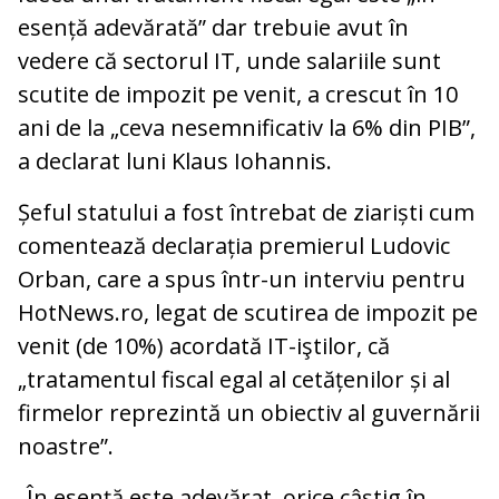
esență adevărată” dar trebuie avut în
vedere că sectorul IT, unde salariile sunt
scutite de impozit pe venit, a crescut în 10
ani de la „ceva nesemnificativ la 6% din PIB”,
a declarat luni Klaus Iohannis.
Șeful statului a fost întrebat de ziariști cum
comentează declarația premierul Ludovic
Orban, care a spus într-un interviu pentru
HotNews.ro, legat de scutirea de impozit pe
venit (de 10%) acordată IT-iştilor, că
„tratamentul fiscal egal al cetățenilor și al
firmelor reprezintă un obiectiv al guvernării
noastre”.
„În esență este adevărat, orice câștig în