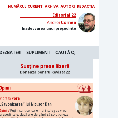
NUMĂRUL CURENT
ARHIVA
AUTORI
REDACȚIA
Editorial 22
Andrei
Cornea
Inadecvarea unui președinte
DEZBATERI
SUPLIMENT
CAUTĂ
Susține presa liberă
Donează pentru Revista22
Opinii
Andreea
Pora
„Savonizarea” lui Nicușor Dan
Opinii /
Puțini sunt cei care mai înțeleg ce vrea
președintele, dacă are de gând să soluționeze