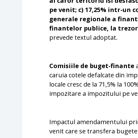
al caror teritoriu isi desfa
pe venit; c) 17,25% intr-un 
generale regionale a finant
finantelor publice, la trezo
prevede textul adoptat.
Comisiile de buget-finante
a
caruia cotele defalcate din imp
locale cresc de la 71,5% la 10
impozitare a impozitului pe ve
Impactul amendamentului prin 
venit care se transfera bugetel