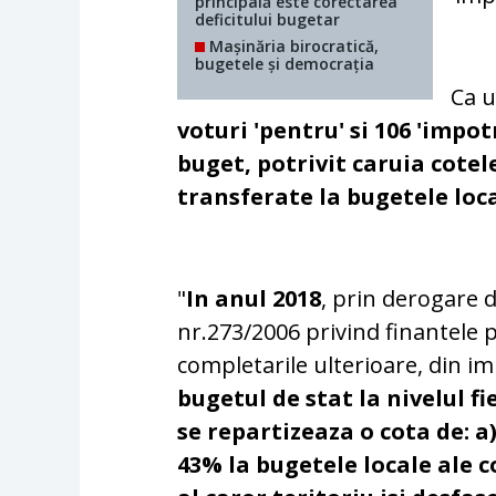
principală este corectarea
deficitului bugetar
Mașinăria birocratică,
bugetele și democrația
Ca 
voturi 'pentru' si 106 'impot
buget, potrivit caruia cotel
transferate la bugetele loc
"
In anul 2018
, prin derogare d
nr.273/2006 privind finantele pu
completarile ulterioare, din i
bugetul de stat la nivelul f
se repartizeaza o cota de: a)
43% la bugetele locale ale 