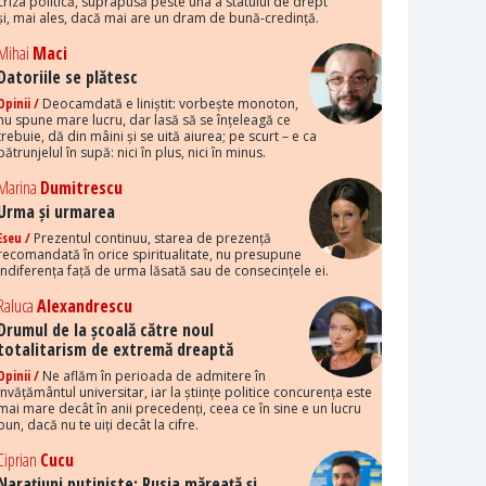
criza politică, suprapusă peste una a statului de drept
și, mai ales, dacă mai are un dram de bună-credință.
Mihai
Maci
Datoriile se plătesc
Opinii /
Deocamdată e liniștit: vorbește monoton,
nu spune mare lucru, dar lasă să se înțeleagă ce
trebuie, dă din mâini și se uită aiurea; pe scurt – e ca
pătrunjelul în supă: nici în plus, nici în minus.
Marina
Dumitrescu
Urma și urmarea
Eseu /
Prezentul continuu, starea de prezență
recomandată în orice spiritualitate, nu presupune
indiferența față de urma lăsată sau de consecințele ei.
Raluca
Alexandrescu
Drumul de la școală către noul
totalitarism de extremă dreaptă
Opinii /
Ne aflăm în perioada de admitere în
învățământul universitar, iar la științe politice concurența este
mai mare decât în anii precedenți, ceea ce în sine e un lucru
bun, dacă nu te uiți decât la cifre.
Ciprian
Cucu
Narațiuni putiniste: Rusia măreață și