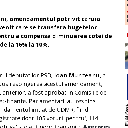
uni, amendamentul potrivit caruia
venit care se transfera bugetelor
 pentru a compensa diminuarea cotei de
de la 16% la 10%.
rul deputatilor PSD,
Ioan Munteanu
, a
pus respingerea acestui amendament,
, anterior, a fost aprobat in Comisiile de
t-finante. Parlamentarii au respins
damentul initiat de UDMR, fiind
gistrate doar 105 voturi 'pentru', 114
otriva' si o abtinere, transmite
Agerpres
.