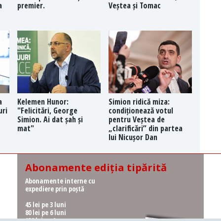
a
premier.
Veștea și Tomac
a
Kelemen Hunor:
Simion ridică miza:
uri
"Felicitări, George
condiționează votul
Simion. Ai dat șah și
pentru Veștea de
mat"
„clarificări” din partea
lui Nicușor Dan
Abonamente ediția tipărită
Abonamente interne cu
expediere prin poștă
45 lei pe 3 luni
80 lei pe 6 luni
150 lei pe 1 an