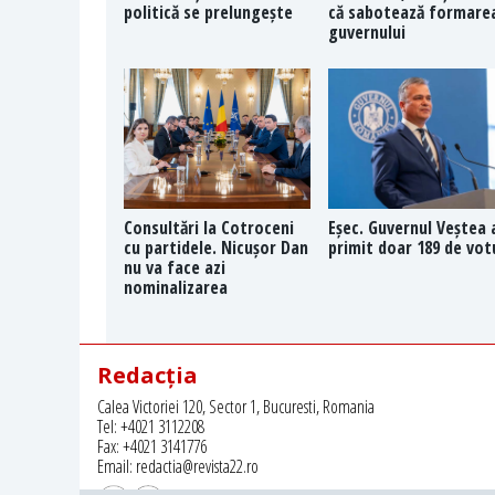
politică se prelungește
că sabotează formare
guvernului
Consultări la Cotroceni
Eșec. Guvernul Veștea 
cu partidele. Nicușor Dan
primit doar 189 de vot
nu va face azi
nominalizarea
Redacția
Calea Victoriei 120, Sector 1, Bucuresti, Romania
Tel: +4021 3112208
Fax: +4021 3141776
Email: redactia@revista22.ro