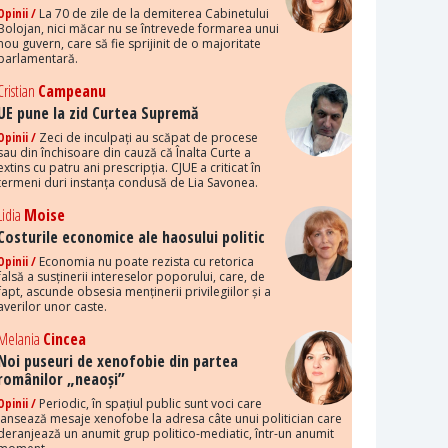
Opinii /
La 70 de zile de la demiterea Cabinetului
Bolojan, nici măcar nu se întrevede formarea unui
nou guvern, care să fie sprijinit de o majoritate
parlamentară.
Cristian
Campeanu
UE pune la zid Curtea Supremă
Opinii /
Zeci de inculpați au scăpat de procese
sau din închisoare din cauză că Înalta Curte a
extins cu patru ani prescripția. CJUE a criticat în
termeni duri instanța condusă de Lia Savonea.
Lidia
Moise
Costurile economice ale haosului politic
Opinii /
Economia nu poate rezista cu retorica
falsă a susținerii intereselor poporului, care, de
fapt, ascunde obsesia menținerii privilegiilor și a
averilor unor caste.
Melania
Cincea
Noi puseuri de xenofobie din partea
românilor „neaoși”
Opinii /
Periodic, în spațiul public sunt voci care
lansează mesaje xenofobe la adresa câte unui politician care
deranjează un anumit grup politico-mediatic, într-un anumit