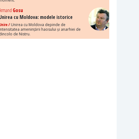
moment.
Armand
Gosu
Unirea cu Moldova: modele istorice
Unire /
Unirea cu Moldova depinde de
intensitatea amenințării haosului și anarhiei de
dincolo de Nistru.