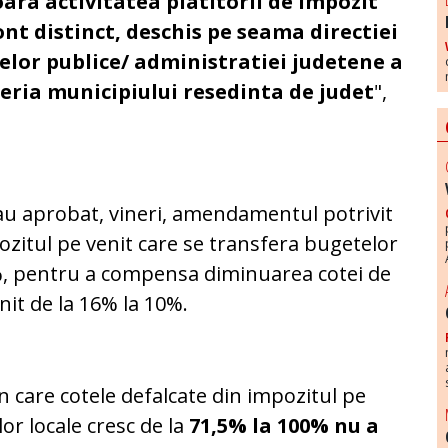
soara activitatea platitorii de impozit
cont distinct, deschis pe seama directiei
elor publice/ administratiei judetene a
reria municipiului resedinta de judet
",
u aprobat, vineri, amendamentul potrivit
ozitul pe venit care se transfera bugetelor
0%, pentru a compensa diminuarea cotei de
nit de la 16% la 10%.
care cotele defalcate din impozitul pe
or locale cresc de la
71,5% la 100% nu a