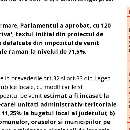
urmare,
Parlamentul a aprobat, cu 120
riva', textul initial din proiectul de
e defalcate din impozitul de venit
ale raman la nivelul de 71,5%.
e la prevederile art.32 si art.33 din Legea
blice locale, cu modificarile si
mpozitul pe venit
estimat a fi incasat la
iecarei unitati administrativ-teritoriale
 11,25% la bugetul local al judetului; b)
comunelor, oraselor si municipiilor pe