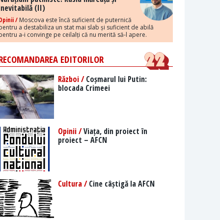
inevitabilă (II)
Opinii /
Moscova este încă suficient de puternică
pentru a destabiliza un stat mai slab și suficient de abilă
pentru a-i convinge pe ceilalți că nu merită să-l apere.
RECOMANDAREA EDITORILOR
Război /
Coșmarul lui Putin:
blocada Crimeei
Opinii /
Viața, din proiect în
proiect – AFCN
Cultura /
Cine câștigă la AFCN