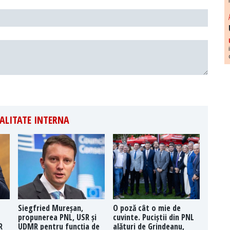
ALITATE INTERNA
Siegfried Mureșan,
O poză cât o mie de
propunerea PNL, USR și
cuvinte. Puciștii din PNL
R
UDMR pentru funcția de
alături de Grindeanu,