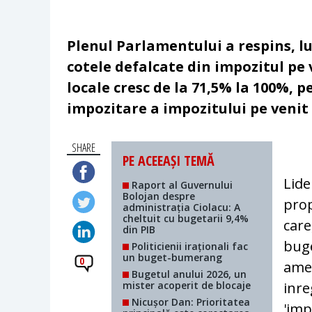
Plenul Parlamentului a respins, l
cotele defalcate din impozitul pe 
locale cresc de la 71,5% la 100%,
impozitare a impozitului pe venit 
SHARE
PE ACEEAȘI TEMĂ
Lide
Raport al Guvernului
Bolojan despre
pro
administrația Ciolacu: A
cheltuit cu bugetarii 9,4%
care
din PIB
buge
Politicienii iraționali fac
un buget-bumerang
0
amen
Bugetul anului 2026, un
mister acoperit de blocaje
inre
Nicușor Dan: Prioritatea
'imp