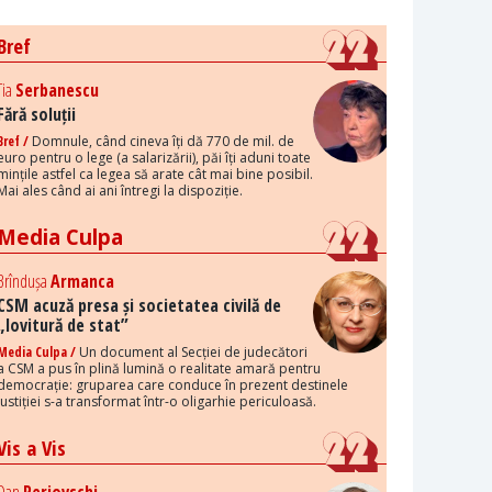
Bref
Tia
Serbanescu
Fără soluții
Bref /
Domnule, când cineva îți dă 770 de mil. de
euro pentru o lege (a salarizării), păi îți aduni toate
mințile astfel ca legea să arate cât mai bine posibil.
Mai ales când ai ani întregi la dispoziție.
Media Culpa
Brîndușa
Armanca
CSM acuză presa și societatea civilă de
„lovitură de stat”
Media Culpa /
Un document al Secției de judecători
a CSM a pus în plină lumină o realitate amară pentru
democrație: gruparea care conduce în prezent destinele
justiției s-a transformat într-o oligarhie periculoasă.
Vis a Vis