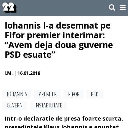
Iohannis l-a desemnat pe
Fifor premier interimar:
”Avem deja doua guverne
PSD esuate”
I.M.
| 16.01.2018
IOHANNIS
PREMIER
FIFOR
PSD
GUVERN
INSTABILITATE
Intr-o declaratie de presa foarte scurta,
presedintele Klaus Iohannis a anuntat