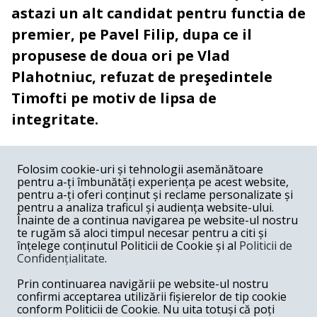
astazi un alt candidat pentru functia de
premier, pe Pavel Filip, dupa ce il
propusese de doua ori pe Vlad
Plahotniuc, refuzat de preşedintele
Timofti pe motiv de lipsa de
integritate.
COMENTARII
0
Folosim cookie-uri și tehnologii asemănătoare
pentru a-ți îmbunătăți experiența pe acest website,
Nume
pentru a-ți oferi conținut și reclame personalizate și
pentru a analiza traficul și audiența website-ului.
Înainte de a continua navigarea pe website-ul nostru
Email
te rugăm să aloci timpul necesar pentru a citi și
înțelege conținutul Politicii de Cookie și al
Politicii de
Confidențialitate
.
Comentariu
Prin continuarea navigării pe website-ul nostru
confirmi acceptarea utilizării fișierelor de tip cookie
conform Politicii de Cookie. Nu uita totuși că poți