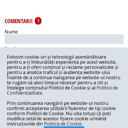
COMENTARII
1
Nume
Email
Folosim cookie-uri și tehnologii asemănătoare
pentru a-ți îmbunătăți experiența pe acest website,
Comentariu
pentru a-ți oferi conținut și reclame personalizate și
pentru a analiza traficul și audiența website-ului.
Înainte de a continua navigarea pe website-ul nostru
te rugăm să aloci timpul necesar pentru a citi și
înțelege conținutul Politicii de Cookie și al
Politicii de
Confidențialitate
.
Postează comentariu
Prin continuarea navigării pe website-ul nostru
Lilian -
06-14-2017
confirmi acceptarea utilizării fișierelor de tip cookie
conform Politicii de Cookie. Nu uita totuși că poți
Cere demisia guvernului, un fost ministru ratat, un slugoi
modifica setările acestor fișiere cookie urmând
al lui Dragnea... Atenție PSD !
instrucțiunile din
Politica de Cookie.