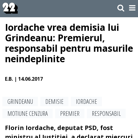
Iordache vrea demisia lui
Grindeanu: Premierul,
responsabil pentru masurile
neindeplinite
E.B.
| 14.06.2017
GRINDEANU
DEMISIE
IORDACHE
MOTIUNE CENZURA
PREMIER
RESPONSABIL
Florin Iordache, ​deputat PSD, fost
ministru al Justitiei, a declarat miercuri