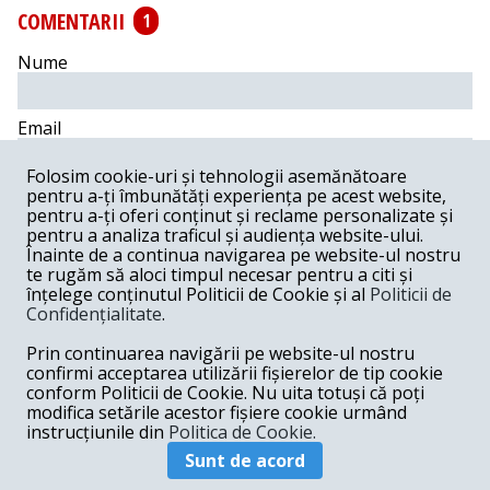
COMENTARII
1
Nume
Email
Folosim cookie-uri și tehnologii asemănătoare
Comentariu
pentru a-ți îmbunătăți experiența pe acest website,
pentru a-ți oferi conținut și reclame personalizate și
pentru a analiza traficul și audiența website-ului.
Înainte de a continua navigarea pe website-ul nostru
te rugăm să aloci timpul necesar pentru a citi și
înțelege conținutul Politicii de Cookie și al
Politicii de
Postează comentariu
Confidențialitate
.
Prin continuarea navigării pe website-ul nostru
Tatiana Bulacu -
06-16-2021
confirmi acceptarea utilizării fișierelor de tip cookie
Această SIIJ trebuie desființată că nu este obiectivă in
conform Politicii de Cookie. Nu uita totuși că poți
ceace face.Este influențată politic.deci lipsită de
modifica setările acestor fișiere cookie urmând
independență.
instrucțiunile din
Politica de Cookie.
Răspunde
Sunt de acord