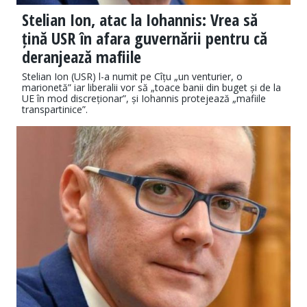
Stelian Ion, atac la Iohannis: Vrea să
țină USR în afara guvernării pentru că
deranjează mafiile
Stelian Ion (USR) l-a numit pe Cîțu „un venturier, o
marionetă” iar liberalii vor să „toace banii din buget și de la
UE în mod discreționar”, și Iohannis protejează „mafiile
transpartinice”.