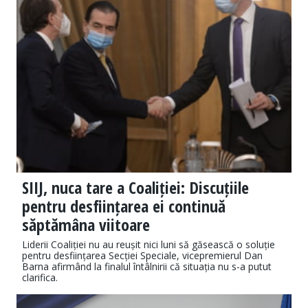
SIIJ, nuca tare a Coaliției: Discuțiile
pentru desființarea ei continuă
săptămâna viitoare
Liderii Coaliției nu au reușit nici luni să găsească o soluție
pentru desființarea Secției Speciale, vicepremierul Dan
Barna afirmând la finalul întâlnirii că situația nu s-a putut
clarifica.