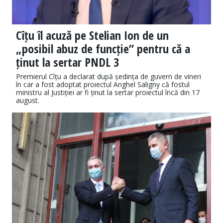
Cîțu îl acuză pe Stelian Ion de un
„posibil abuz de funcție” pentru că a
ținut la sertar PNDL 3
Premierul Cîțu a declarat după ședința de guvern de vineri
în car a fost adoptat proiectul Anghel Saligny că fostul
ministru al Justiției ar fi ținut la sertar proiectul încă din 17
august.