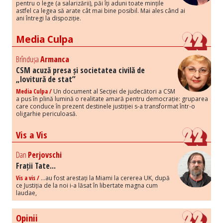
pentru o lege (a salarizării), păi îți aduni toate mințile
astfel ca legea să arate cât mai bine posibil. Mai ales când ai
ani întregi la dispoziție.
Media Culpa
Brîndușa
Armanca
CSM acuză presa și societatea civilă de
„lovitură de stat”
Media Culpa /
Un document al Secției de judecători a CSM
a pus în plină lumină o realitate amară pentru democrație: gruparea
care conduce în prezent destinele justiției s-a transformat într-o
oligarhie periculoasă.
Vis a Vis
Dan
Perjovschi
Frații Tate...
Vis a vis /
...au fost arestați la Miami la cererea UK, după
ce Justiția de la noi i-a lăsat în libertate magna cum
laudae,
Opinii