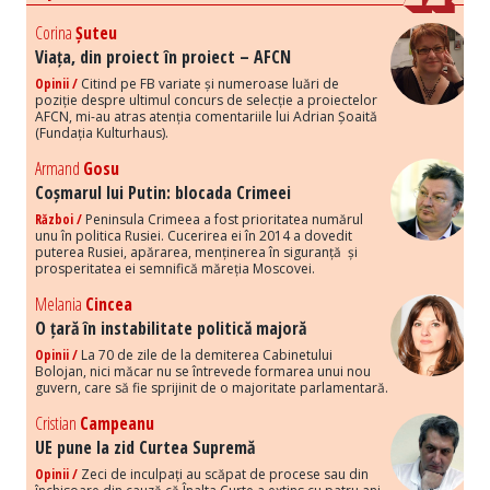
Corina
Șuteu
Viața, din proiect în proiect – AFCN
Opinii /
Citind pe FB variate și numeroase luări de
poziție despre ultimul concurs de selecție a proiectelor
AFCN, mi-au atras atenția comentariile lui Adrian Șoaită
(Fundația Kulturhaus).
Armand
Gosu
Coșmarul lui Putin: blocada Crimeei
Război /
Peninsula Crimeea a fost prioritatea numărul
unu în politica Rusiei. Cucerirea ei în 2014 a dovedit
puterea Rusiei, apărarea, menținerea în siguranță și
prosperitatea ei semnifică măreția Moscovei.
Melania
Cincea
O țară în instabilitate politică majoră
Opinii /
La 70 de zile de la demiterea Cabinetului
Bolojan, nici măcar nu se întrevede formarea unui nou
guvern, care să fie sprijinit de o majoritate parlamentară.
Cristian
Campeanu
UE pune la zid Curtea Supremă
Opinii /
Zeci de inculpați au scăpat de procese sau din