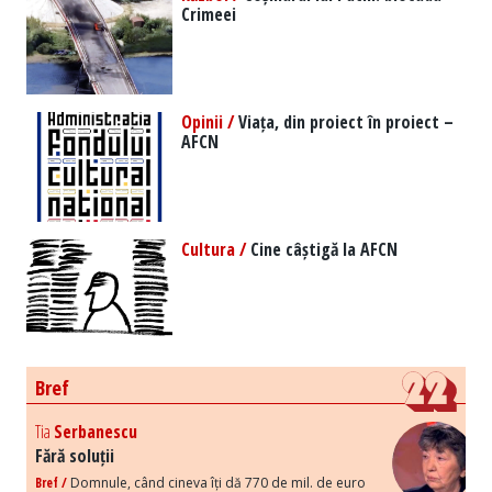
Crimeei
Opinii /
Viața, din proiect în proiect –
AFCN
Cultura /
Cine câștigă la AFCN
Bref
Tia
Serbanescu
Fără soluții
Bref /
Domnule, când cineva îți dă 770 de mil. de euro