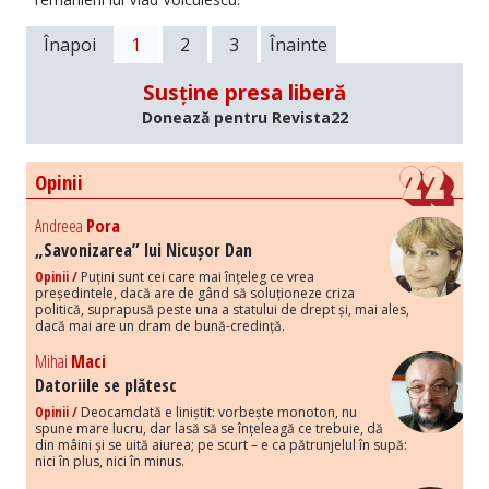
Înapoi
1
2
3
Înainte
Susține presa liberă
Donează pentru Revista22
Opinii
Andreea
Pora
„Savonizarea” lui Nicușor Dan
Opinii /
Puțini sunt cei care mai înțeleg ce vrea
președintele, dacă are de gând să soluționeze criza
politică, suprapusă peste una a statului de drept și, mai ales,
dacă mai are un dram de bună-credință.
Mihai
Maci
Datoriile se plătesc
Opinii /
Deocamdată e liniștit: vorbește monoton, nu
spune mare lucru, dar lasă să se înțeleagă ce trebuie, dă
din mâini și se uită aiurea; pe scurt – e ca pătrunjelul în supă:
nici în plus, nici în minus.