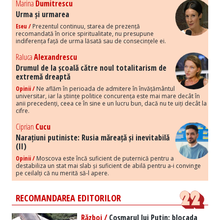
Marina
Dumitrescu
Urma și urmarea
Eseu /
Prezentul continuu, starea de prezență
recomandată în orice spiritualitate, nu presupune
indiferența față de urma lăsată sau de consecințele ei.
Raluca
Alexandrescu
Drumul de la școală către noul totalitarism de
extremă dreaptă
Opinii /
Ne aflăm în perioada de admitere în învățământul
universitar, iar la științe politice concurența este mai mare decât în
anii precedenți, ceea ce în sine e un lucru bun, dacă nu te uiți decât la
cifre.
Ciprian
Cucu
Narațiuni putiniste: Rusia măreață și inevitabilă
(II)
Opinii /
Moscova este încă suficient de puternică pentru a
destabiliza un stat mai slab și suficient de abilă pentru a-i convinge
pe ceilalți că nu merită să-l apere.
RECOMANDAREA EDITORILOR
Război /
Coșmarul lui Putin: blocada