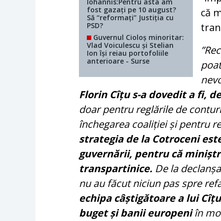
Iohannis:Pentru asta am
fost gazați pe 10 august?
că m
Să “reformați” Justiția cu
PSD?
tran
Guvernul Cioloș minoritar:
Vlad Voiculescu și Stelian
”Rec
Ion își reiau portofoliile
anterioare - Surse
poat
nevo
Florin Cîțu s-a dovedit a fi, 
doar pentru reglările de contur
închegarea coaliției și pentru r
strategia de la Cotroceni es
guvernării, pentru că minișt
transpartinice.
De la declanșare
nu au făcut niciun pas spre refa
echipa câștigătoare a lui Cîțu
buget și banii europeni
în mod