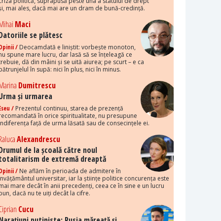
criza politică, suprapusă peste una a statului de drept
și, mai ales, dacă mai are un dram de bună-credință.
Mihai
Maci
Datoriile se plătesc
Opinii /
Deocamdată e liniștit: vorbește monoton,
nu spune mare lucru, dar lasă să se înțeleagă ce
trebuie, dă din mâini și se uită aiurea; pe scurt – e ca
pătrunjelul în supă: nici în plus, nici în minus.
Marina
Dumitrescu
Urma și urmarea
Eseu /
Prezentul continuu, starea de prezență
recomandată în orice spiritualitate, nu presupune
indiferența față de urma lăsată sau de consecințele ei.
Raluca
Alexandrescu
Drumul de la școală către noul
totalitarism de extremă dreaptă
Opinii /
Ne aflăm în perioada de admitere în
învățământul universitar, iar la științe politice concurența este
mai mare decât în anii precedenți, ceea ce în sine e un lucru
bun, dacă nu te uiți decât la cifre.
Ciprian
Cucu
Narațiuni putiniste: Rusia măreață și