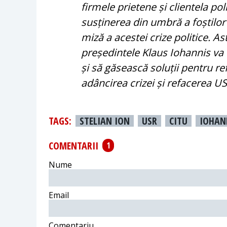
firmele prietene și clientela pol
susținerea din umbră a foștilo
miză a acestei crize politice. As
președintele Klaus Iohannis va tr
și să găsească soluții pentru re
adâncirea crizei și refacerea U
TAGS:
STELIAN ION
USR
CITU
IOHAN
COMENTARII
1
Nume
Email
Comentariu