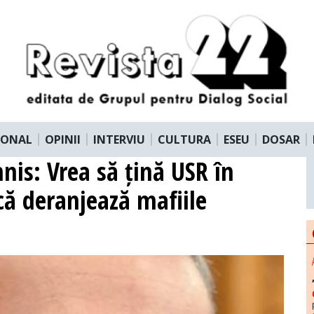
IONAL
OPINII
INTERVIU
CULTURA
ESEU
DOSAR
nnis: Vrea să țină USR în
că deranjează mafiile