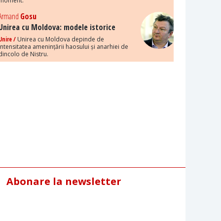
moment.
Armand
Gosu
Unirea cu Moldova: modele istorice
Unire /
Unirea cu Moldova depinde de
intensitatea amenințării haosului și anarhiei de
dincolo de Nistru.
Abonare la newsletter