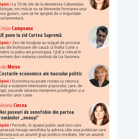
Opinii /
La 70 de zile de la demiterea Cabinetului
Bolojan, nici măcar nu se întrevede formarea unui
nou guvern, care să fie sprijinit de o majoritate
parlamentară.
Cristian
Campeanu
UE pune la zid Curtea Supremă
Opinii /
Zeci de inculpați au scăpat de procese
sau din închisoare din cauză că Înalta Curte a
extins cu patru ani prescripția. CJUE a criticat în
termeni duri instanța condusă de Lia Savonea.
Lidia
Moise
Costurile economice ale haosului politic
Opinii /
Economia nu poate rezista cu retorica
falsă a susținerii intereselor poporului, care, de
fapt, ascunde obsesia menținerii privilegiilor și a
averilor unor caste.
Melania
Cincea
Noi puseuri de xenofobie din partea
românilor „neaoși”
Opinii /
Periodic, în spațiul public sunt voci care
lansează mesaje xenofobe la adresa câte unui politician care
deranjează un anumit grup politico-mediatic, într-un anumit