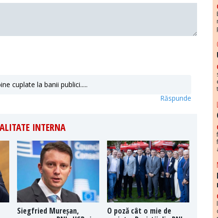
 cuplate la banii publici.....
Răspunde
ALITATE INTERNA
Siegfried Mureșan,
O poză cât o mie de