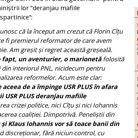
iniștrii lor ”deranjau mafiile
spartinice”:
unosc că la început am crezut că Florin Cîțu
e fi premierul reformator de care avem
ie. Am greșit și regret această greșeală.
de fapt, un aventurier, o marionetă
folosită
i din interiorul PNL, nicidecum pentru
ealizarea reformelor. Acum este clar:
te aceea de a împinge USR PLUS în afara
rii USR PLUS deranjau mafiile
a crizei politice, nici Cîțu și nici Iohannis
cerea coaliției. Dimpotrivă. Peneliștii din
 și Klaus Iohannis vor să toace banii din
 discreționar, fără niciun control, cu