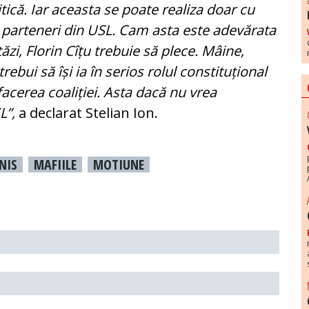
itică. Iar aceasta se poate realiza doar cu
r parteneri din USL. Cam asta este adevărata
tăzi, Florin Cîțu trebuie să plece. Mâine,
ebui să își ia în serios rolul constituțional
facerea coaliției. Asta dacă nu vrea
SL”,
a declarat Stelian Ion.
NIS
MAFIILE
MOTIUNE