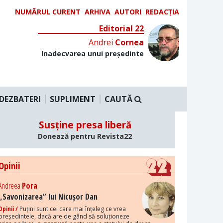
NUMĂRUL CURENT
ARHIVA
AUTORI
REDACȚIA
Editorial 22
Andrei
Cornea
Inadecvarea unui președinte
DEZBATERI
SUPLIMENT
CAUTĂ
Susține presa liberă
Donează pentru Revista22
Opinii
Andreea
Pora
„Savonizarea” lui Nicușor Dan
Opinii /
Puțini sunt cei care mai înțeleg ce vrea
președintele, dacă are de gând să soluționeze