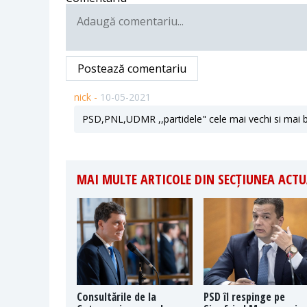
Postează comentariu
nick -
10-05-2021
PSD,PNL,UDMR ,,partidele" cele mai vechi si mai bine
MAI MULTE ARTICOLE DIN SECȚIUNEA ACTU
Consultările de la
PSD îl respinge pe