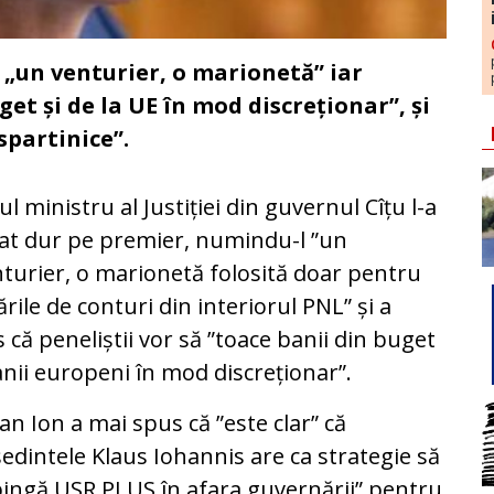
u „un venturier, o marionetă” iar
get și de la UE în mod discreționar”, și
spartinice”.
ul ministru al Justiției din guvernul Cîțu l-a
at dur pe premier, numindu-l ”un
turier, o marionetă folosită doar pentru
ările de conturi din interiorul PNL” și a
 că peneliștii vor să ”toace banii din buget
anii europeni în mod discreționar”.
ian Ion a mai spus că ”este clar” că
edintele Klaus Iohannis are ca strategie să
ingă USR PLUS în afara guvernării” pentru