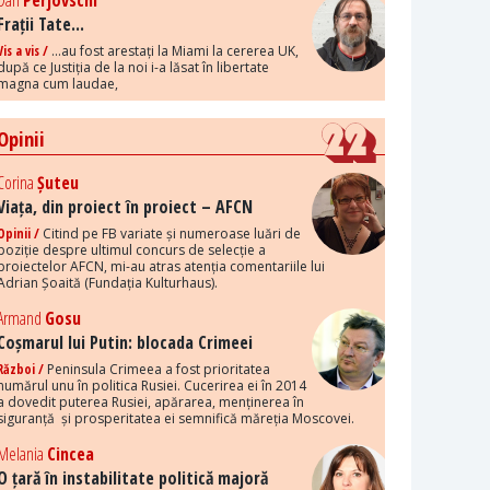
Dan
Perjovschi
Frații Tate...
Vis a vis /
...au fost arestați la Miami la cererea UK,
după ce Justiția de la noi i-a lăsat în libertate
magna cum laudae,
Opinii
Corina
Șuteu
Viața, din proiect în proiect – AFCN
Opinii /
Citind pe FB variate și numeroase luări de
poziție despre ultimul concurs de selecție a
proiectelor AFCN, mi-au atras atenția comentariile lui
Adrian Șoaită (Fundația Kulturhaus).
Armand
Gosu
Coșmarul lui Putin: blocada Crimeei
Război /
Peninsula Crimeea a fost prioritatea
numărul unu în politica Rusiei. Cucerirea ei în 2014
a dovedit puterea Rusiei, apărarea, menținerea în
siguranță și prosperitatea ei semnifică măreția Moscovei.
Melania
Cincea
O țară în instabilitate politică majoră