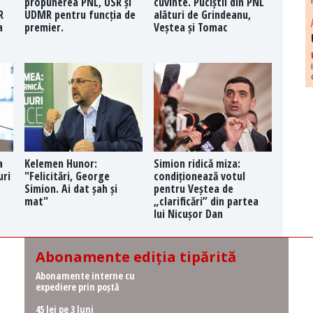
propunerea PNL, USR și
cuvinte. Puciștii din PNL
R
UDMR pentru funcția de
alături de Grindeanu,
a
premier.
Veștea și Tomac
a
Kelemen Hunor:
Simion ridică miza:
uri
"Felicitări, George
condiționează votul
Simion. Ai dat șah și
pentru Veștea de
mat"
„clarificări” din partea
lui Nicușor Dan
Abonamente ediția tipărită
Abonamente interne cu
expediere prin poștă
45 lei pe 3 luni