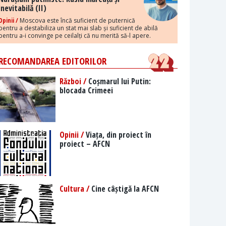
inevitabilă (II)
Opinii /
Moscova este încă suficient de puternică
pentru a destabiliza un stat mai slab și suficient de abilă
pentru a-i convinge pe ceilalți că nu merită să-l apere.
RECOMANDAREA EDITORILOR
Război /
Coșmarul lui Putin:
blocada Crimeei
Opinii /
Viața, din proiect în
proiect – AFCN
Cultura /
Cine câștigă la AFCN