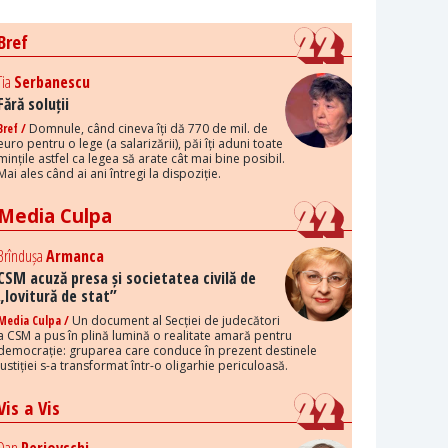
Bref
Tia
Serbanescu
Fără soluții
Bref /
Domnule, când cineva îți dă 770 de mil. de
euro pentru o lege (a salarizării), păi îți aduni toate
mințile astfel ca legea să arate cât mai bine posibil.
Mai ales când ai ani întregi la dispoziție.
Media Culpa
Brîndușa
Armanca
CSM acuză presa și societatea civilă de
„lovitură de stat”
Media Culpa /
Un document al Secției de judecători
a CSM a pus în plină lumină o realitate amară pentru
democrație: gruparea care conduce în prezent destinele
justiției s-a transformat într-o oligarhie periculoasă.
Vis a Vis