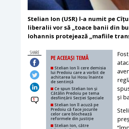
Stelian Ion (USR) l-a numit pe Cîț
liberalii vor să „toace banii din bu
Iohannis protejează „mafiile tran
SHARE
Fost
PE ACEEAȘI TEMĂ
atac
Stelian Ion îi cere demisia
aven
lui Predoiu care a vorbit de
achitarea lui Hosu înainte
regl
de sentință
spus
Ce spun Stelian Ion și
Cătălin Predoiu pe tema
și b
desființării Secției Speciale
1
Stelian Ion îl acuză pe
Predoiu că face jocurile
Stel
celor care blochează
preș
reformele din justiție
Stelian Ion, către
”împ