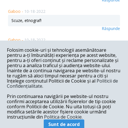
Gaboo -
10-18-2022
Scuze, etnograf!
Răspunde
Gaboo -
10-18-2022
Pentru (ne) liniștea noastră! Să auzim numai de bine.
Folosim cookie-uri și tehnologii asemănătoare
Over and over again!
pentru a-ți îmbunătăți experiența pe acest website,
pentru a-ți oferi conținut și reclame personalizate și
Răspunde
pentru a analiza traficul și audiența website-ului.
Înainte de a continua navigarea pe website-ul nostru
Gaboo -
10-18-2022
te rugăm să aloci timpul necesar pentru a citi și
înțelege conținutul Politicii de Cookie și al
Politicii de
Dincolo de toate, în spațiul public nu se pune, totuși, o
Confidențialitate
.
întrebare esențială: ce anume îl califică pe d-l Dâncu
pentru poziția de ministru al Apărării, dumnealui fiind
sociolog de formație? Îmi amintesc, de asemenea, cu
Prin continuarea navigării pe website-ul nostru
ceva ani în urma d-l Mihai Fifor dobândea același
confirmi acceptarea utilizării fișierelor de tip cookie
portofoliu după ce trecuse prin poziția de secretar de
conform Politicii de Cookie. Nu uita totuși că poți
stat în Ministerul Sănătății, formația dumnealui fiind de....
modifica setările acestor fișiere cookie urmând
etnografie! Are partidul asta niște resurse....... Pentru ()
instrucțiunile din
Politica de Cookie.
Răspunde
Sunt de acord