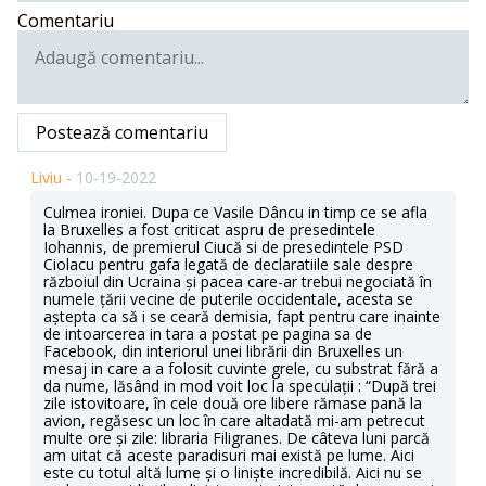
Comentariu
Postează comentariu
Liviu -
10-19-2022
Culmea ironiei. Dupa ce Vasile Dâncu in timp ce se afla
la Bruxelles a fost criticat aspru de presedintele
Iohannis, de premierul Ciucă si de presedintele PSD
Ciolacu pentru gafa legată de declaratiile sale despre
războiul din Ucraina și pacea care-ar trebui negociată în
numele țării vecine de puterile occidentale, acesta se
aștepta ca să i se ceară demisia, fapt pentru care inainte
de intoarcerea in tara a postat pe pagina sa de
Facebook, din interiorul unei librării din Bruxelles un
mesaj in care a a folosit cuvinte grele, cu substrat fără a
da nume, lăsând in mod voit loc la speculații : “După trei
zile istovitoare, în cele două ore libere rămase pană la
avion, regăsesc un loc în care altadată mi-am petrecut
multe ore și zile: libraria Filigranes. De câteva luni parcă
am uitat că aceste paradisuri mai există pe lume. Aici
este cu totul altă lume și o liniște incredibilă. Aici nu se