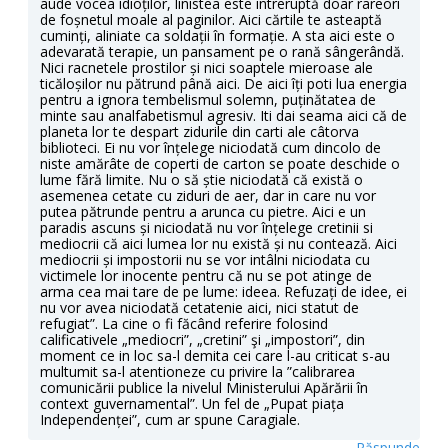
aude vocea idioților, linistea este intreruptă doar rareori
de foșnetul moale al paginilor. Aici cărtile te asteaptă
cuminți, aliniate ca soldații în formație. A sta aici este o
adevarată terapie, un pansament pe o rană sângerândă.
Nici racnetele prostilor și nici soaptele mieroase ale
ticăloșilor nu pătrund până aici. De aici îți poti lua energia
pentru a ignora tembelismul solemn, puținătatea de
minte sau analfabetismul agresiv. Iti dai seama aici că de
planeta lor te despart zidurile din carti ale câtorva
biblioteci. Ei nu vor înțelege niciodată cum dincolo de
niste amărâte de coperti de carton se poate deschide o
lume fără limite. Nu o să știe niciodată că există o
asemenea cetate cu ziduri de aer, dar in care nu vor
putea pătrunde pentru a arunca cu pietre. Aici e un
paradis ascuns și niciodată nu vor înțelege cretinii si
mediocrii că aici lumea lor nu există și nu contează. Aici
mediocrii și impostorii nu se vor intâlni niciodata cu
victimele lor inocente pentru că nu se pot atinge de
arma cea mai tare de pe lume: ideea. Refuzați de idee, ei
nu vor avea niciodată cetatenie aici, nici statut de
refugiat”. La cine o fi făcând referire folosind
calificativele „mediocri”, „cretini” şi „impostori”, din
moment ce in loc sa-l demita cei care l-au criticat s-au
multumit sa-l atentioneze cu privire la ”calibrarea
comunicării publice la nivelul Ministerului Apărării în
context guvernamental”. Un fel de „Pupat piața
Independenței”, cum ar spune Caragiale.
Răspunde