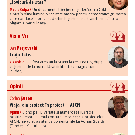
„lovitură de stat”
Media Culpa /
Un document al Secției de judecători a CSM
a pus în plină lumină o realitate amară pentru democrație: gruparea
care conduce în prezent destinele justiției s-a transformat într-o
oligarhie periculoasă.
Vis a Vis
Dan
Perjovschi
Frații Tate...
Vis a vis /
...au fost arestați la Miami la cererea UK, după
ce Justiția de la noi i-a lăsat în libertate magna cum
laudae,
Opinii
Corina
Șuteu
Viața, din proiect în proiect – AFCN
Opinii /
Citind pe FB variate și numeroase luări de
poziție despre ultimul concurs de selecție a proiectelor
AFCN, mi-au atras atenția comentariile lui Adrian Șoaită
(Fundația Kulturhaus).