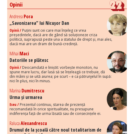
Opinii
Andreea
Pora
„Savonizarea” lui Nicușor Dan
Opinii /
Puțini sunt cei care mai înțeleg ce vrea
președintele, dacă are de gând să soluționeze criza
politică, suprapusă peste una a statului de drept și, mai ales,
dacă mai are un dram de bună-credință.
Mihai
Maci
Datoriile se plătesc
Opinii /
Deocamdată e liniștit: vorbește monoton, nu
spune mare lucru, dar lasă să se înțeleagă ce trebuie, dă
din mâini și se uită aiurea; pe scurt – e ca pătrunjelul în supă:
nici în plus, nici în minus.
Marina
Dumitrescu
Urma și urmarea
Eseu /
Prezentul continuu, starea de prezență
recomandată în orice spiritualitate, nu presupune
indiferența față de urma lăsată sau de consecințele ei.
Raluca
Alexandrescu
Drumul de la școală către noul totalitarism de