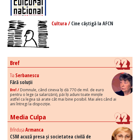
Cultura /
Cine câștigă la AFCN
Bref
Tia
Serbanescu
Fără soluții
Bref /
Domnule, când cineva îți dă 770 de mil. de euro
pentru o lege (a salarizării), păi îți aduni toate mințile
astfel ca legea să arate cât mai bine posibil. Mai ales când ai
ani întregi la dispoziție.
Media Culpa
Brîndușa
Armanca
CSM acuză presa și societatea civilă de