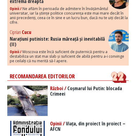
extremă dreaptă
Opinii /
Ne aflăm în perioada de admitere în învățământul
universitar, iar la științe politice concurența este mai mare decât în
anii precedenți, ceea ce în sine e un lucru bun, dacă nu te uiți decât la
cifre.
Ciprian
Cucu
Narațiuni putiniste: Rusia măreață și inevitabilă
(II)
Opinii /
Moscova este încă suficient de puternică pentru a
destabiliza un stat mai slab și suficient de abilă pentru a-i convinge
pe ceilalți că nu merită să-l apere.
RECOMANDAREA EDITORILOR
Război /
Coșmarul lui Putin: blocada
Crimeei
Opinii /
Viața, din proiect în proiect –
AFCN