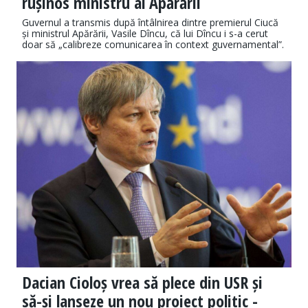
rușinos ministru al Apărării
Guvernul a transmis după întâlnirea dintre premierul Ciucă
și ministrul Apărării, Vasile Dîncu, că lui Dîncu i s-a cerut
doar să „calibreze comunicarea în context guvernamental”.
Dacian Cioloș vrea să plece din USR și
să-și lanseze un nou proiect politic -