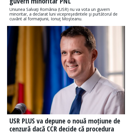
guvern minoritar PNL
Uniunea Salvaţi România (USR) nu va vota un guvern
minoritar, a declarat luni vicepreşedintele şi purtătorul de
cuvânt al formaţiunii, Ionuţ Moşteanu.
USR PLUS va depune o nouă moțiune de
cenzură dacă CCR decide că procedura