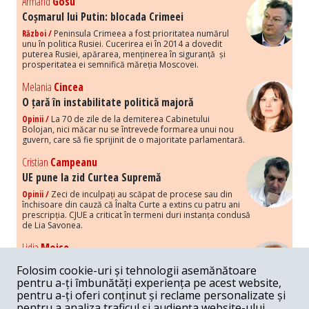
Armand
Gosu
Coșmarul lui Putin: blocada Crimeei
Război /
Peninsula Crimeea a fost prioritatea numărul
unu în politica Rusiei. Cucerirea ei în 2014 a dovedit
puterea Rusiei, apărarea, menținerea în siguranță și
prosperitatea ei semnifică măreția Moscovei.
Melania
Cincea
O țară în instabilitate politică majoră
Opinii /
La 70 de zile de la demiterea Cabinetului
Bolojan, nici măcar nu se întrevede formarea unui nou
guvern, care să fie sprijinit de o majoritate parlamentară.
Cristian
Campeanu
UE pune la zid Curtea Supremă
Opinii /
Zeci de inculpați au scăpat de procese sau din
închisoare din cauză că Înalta Curte a extins cu patru ani
prescripția. CJUE a criticat în termeni duri instanța condusă
de Lia Savonea.
Lidia
Moise
Costurile economice ale haosului politic
Folosim cookie-uri și tehnologii asemănătoare
Opinii /
Economia nu poate rezista cu retorica falsă a
pentru a-ți îmbunătăți experiența pe acest website,
susținerii intereselor poporului, care, de fapt, ascunde
pentru a-ți oferi conținut și reclame personalizate și
obsesia menținerii privilegiilor și a averilor unor caste.
pentru a analiza traficul și audiența website-ului.