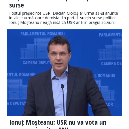
surse
Fostul președinte USR, Dacian Cioloş ar urma să-și anunțe
în zilele următoare demisia din partid, susțin surse politice.
Ionuț Moșteanu neagă însă că USR ar fi în pragul sciziunii.
Ionuț Moșteanu: USR nu va vota un