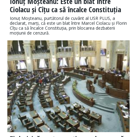
Ionuț Moșteanu: Este un blat între
Ciolacu și Cîțu ca să încalce Constituția
Ionuț Moșteanu, purtătorul de cuvânt al USR PLUS, a
declarat, marți, că este un blat între Marcel Ciolacu și Florin
Cîțu ca să încalce Constituția, prin blocarea dezbaterii
moțiunii de cenzură.