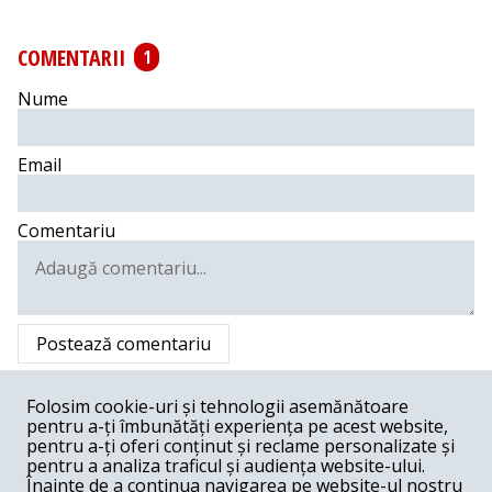
COMENTARII
1
Nume
Email
Comentariu
Postează comentariu
Liviu din Timisoara -
06-29-2016
Folosim cookie-uri și tehnologii asemănătoare
pentru a-ți îmbunătăți experiența pe acest website,
Da, unii profesori ...isi bat joc de invatamant. Nici familia
nu sta stralucit in raport cu scoala. Dar, astea ne sunt
pentru a-ți oferi conținut și reclame personalizate și
vremurile : " Acces direct " " La Maruta " " Tradati din
pentru a analiza traficul și audiența website-ului.
dragoste " " Show pacatos " " Nora pentru fiul meu " "
Înainte de a continua navigarea pe website-ul nostru