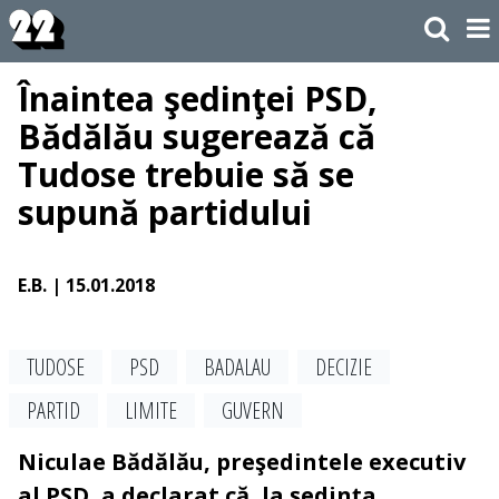
Înaintea şedinţei PSD,
Bădălău sugerează că
Tudose trebuie să se
supună partidului
E.B.
| 15.01.2018
TUDOSE
PSD
BADALAU
DECIZIE
PARTID
LIMITE
GUVERN
Niculae Bădălău, preşedintele executiv
al PSD, a declarat că, la şedinţa