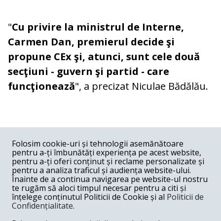
"
Cu privire la ministrul de Interne,
Carmen Dan, premierul decide şi
propune CEx şi, atunci, sunt cele două
secţiuni - guvern şi partid - care
funcţionează
", a precizat Niculae Bădălău.
COMENTARII
0
Folosim cookie-uri și tehnologii asemănătoare
pentru a-ți îmbunătăți experiența pe acest website,
Nume
pentru a-ți oferi conținut și reclame personalizate și
pentru a analiza traficul și audiența website-ului.
Înainte de a continua navigarea pe website-ul nostru
Email
te rugăm să aloci timpul necesar pentru a citi și
înțelege conținutul Politicii de Cookie și al
Politicii de
Confidențialitate
.
Comentariu