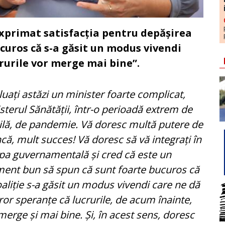
exprimat satisfacția pentru depășirea
ucuros că s-a găsit un modus vivendi
rurile vor merge mai bine”.
luați astăzi un minister foarte complicat,
sterul Sănătății, într-o perioadă extrem de
cilă, de pandemie. Vă doresc multă putere de
ă, mult succes! Vă doresc să vă integrați în
pa guvernamentală și cred că este un
nt bun să spun că sunt foarte bucuros că
oaliție s-a găsit un modus vivendi care ne dă
ror speranțe că lucrurile, de acum înainte,
merge și mai bine. Și, în acest sens, doresc