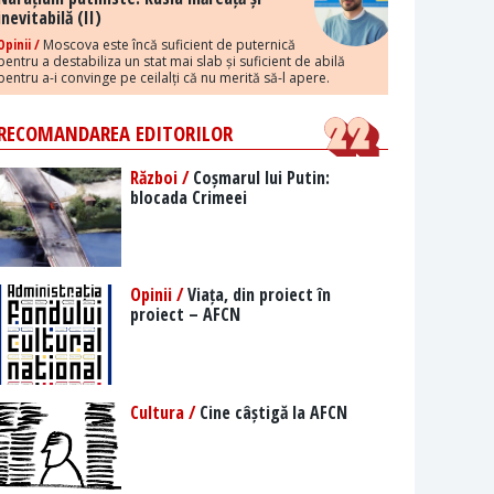
inevitabilă (II)
Opinii /
Moscova este încă suficient de puternică
pentru a destabiliza un stat mai slab și suficient de abilă
pentru a-i convinge pe ceilalți că nu merită să-l apere.
RECOMANDAREA EDITORILOR
Război /
Coșmarul lui Putin:
blocada Crimeei
Opinii /
Viața, din proiect în
proiect – AFCN
Cultura /
Cine câștigă la AFCN