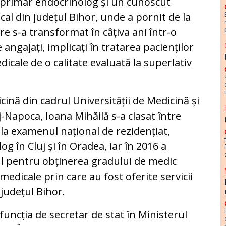
c primar endocrinolog și un cunoscut
l din județul Bihor, unde a pornit de la
e s-a transformat în câțiva ani într-o
e angajați, implicați în tratarea pacienților
dicale de o calitate evaluată la superlativ
cină din cadrul Universității de Medicină și
-Napoca, Ioana Mihăilă s-a clasat între
 la examenul național de rezidențiat,
 în Cluj și în Oradea, iar în 2016 a
 pentru obținerea gradului de medic
edicale prin care au fost oferite servicii
 județul Bihor.
funcția de secretar de stat în Ministerul