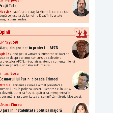
Dan
Perjovschi
Frații Tate...
Vis a vis /
...au fost arestați la Miami la cererea UK,
după ce Justiția de la noi i-a lăsat în libertate
magna cum laudae,
Opinii
Corina
Șuteu
Viața, din proiect în proiect – AFCN
Opinii /
Citind pe FB variate și numeroase luări de
poziție despre ultimul concurs de selecție a
proiectelor AFCN, mi-au atras atenția comentariile lui
Adrian Șoaită (Fundația Kulturhaus).
Armand
Gosu
Coșmarul lui Putin: blocada Crimeei
Război /
Peninsula Crimeea a fost prioritatea
numărul unu în politica Rusiei. Cucerirea ei în 2014
a dovedit puterea Rusiei, apărarea, menținerea în
siguranță și prosperitatea ei semnifică măreția Moscovei.
Melania
Cincea
O țară în instabilitate politică majoră