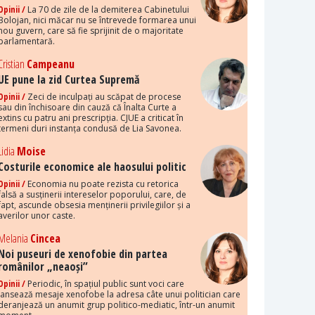
Opinii /
La 70 de zile de la demiterea Cabinetului
Bolojan, nici măcar nu se întrevede formarea unui
nou guvern, care să fie sprijinit de o majoritate
parlamentară.
Cristian
Campeanu
UE pune la zid Curtea Supremă
Opinii /
Zeci de inculpați au scăpat de procese
sau din închisoare din cauză că Înalta Curte a
extins cu patru ani prescripția. CJUE a criticat în
termeni duri instanța condusă de Lia Savonea.
Lidia
Moise
Costurile economice ale haosului politic
Opinii /
Economia nu poate rezista cu retorica
falsă a susținerii intereselor poporului, care, de
fapt, ascunde obsesia menținerii privilegiilor și a
averilor unor caste.
Melania
Cincea
Noi puseuri de xenofobie din partea
românilor „neaoși”
Opinii /
Periodic, în spațiul public sunt voci care
lansează mesaje xenofobe la adresa câte unui politician care
deranjează un anumit grup politico-mediatic, într-un anumit