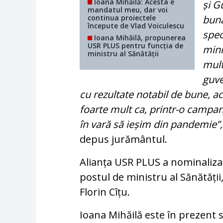
Ioana Mihăilă: Acesta e
și G
mandatul meu, dar voi
continua proiectele
bună
începute de Vlad Voiculescu
spec
Ioana Mihăilă, propunerea
USR PLUS pentru funcția de
mini
ministru al Sănătății
mult
guve
cu rezultate notabil de bune, a
foarte mult ca, printr-o campa
în vară să ieșim din pandemie”,
depus jurământul.
Alianța USR PLUS a nominaliza
postul de ministru al Sănătăți
Florin Cîțu.
Ioana Mihăilă este în prezent s