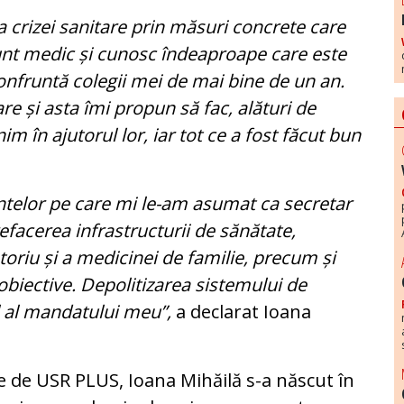
a crizei sanitare prin măsuri concrete care
 Sunt medic și cunosc îndeaproape care este
 confruntă colegii mei de mai bine de un an.
are și asta îmi propun să fac, alături de
im în ajutorul lor, iar tot ce a fost făcut bun
elor pe care mi le-am asumat ca secretar
refacerea infrastructurii de sănătate,
oriu și a medicinei de familie, precum și
i obiective. Depolitizarea sistemului de
l al mandatului meu”,
a declarat Ioana
se de USR PLUS, Ioana Mihăilă s-a născut în