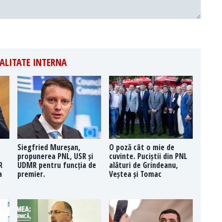
ALITATE INTERNA
Siegfried Mureșan,
O poză cât o mie de
propunerea PNL, USR și
cuvinte. Puciștii din PNL
R
UDMR pentru funcția de
alături de Grindeanu,
a
premier.
Veștea și Tomac