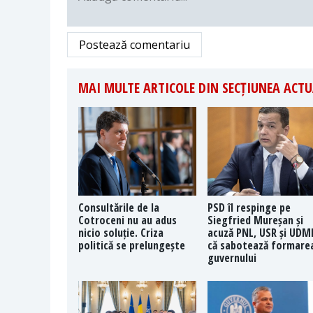
Postează comentariu
MAI MULTE ARTICOLE DIN SECȚIUNEA ACTU
Consultările de la
PSD îl respinge pe
Cotroceni nu au adus
Siegfried Mureșan și
nicio soluție. Criza
acuză PNL, USR și UDM
politică se prelungește
că sabotează formare
guvernului