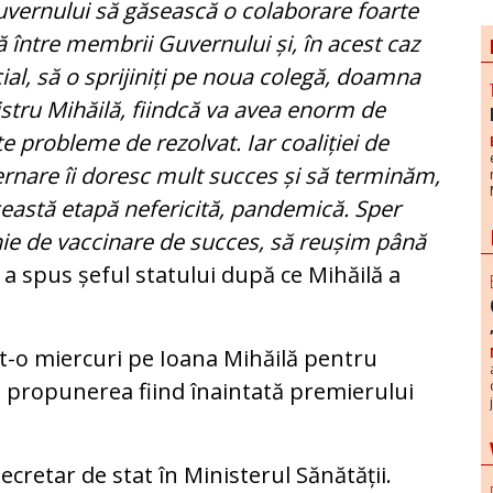
uvernului să găsească o colaborare foarte
 între membrii Guvernului și, în acest caz
ial, să o sprijiniți pe noua colegă, doamna
stru Mihăilă, fiindcă va avea enorm de
e probleme de rezolvat. Iar coaliției de
rnare îi doresc mult succes și să terminăm,
ceastă etapă nefericită, pandemică. Sper
nie de vaccinare de succes, să reușim până
a spus șeful statului după ce Mihăilă a
t-o miercuri pe Ioana Mihăilă pentru
i, propunerea fiind înaintată premierului
ecretar de stat în Ministerul Sănătății.