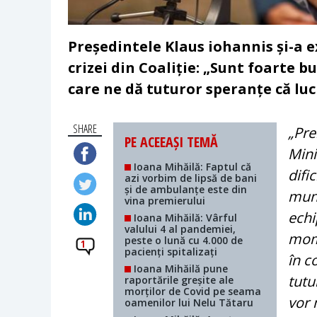
Președintele Klaus iohannis și-a 
crizei din Coaliție: „Sunt foarte b
care ne dă tuturor speranțe că luc
SHARE
„Pre
PE ACEEAȘI TEMĂ
Mini
Ioana Mihăilă: Faptul că
difi
azi vorbim de lipsă de bani
și de ambulanțe este din
munc
vina premierului
echi
Ioana Mihăilă: Vârful
valului 4 al pandemiei,
mome
peste o lună cu 4.000 de
1
pacienți spitalizați
în c
Ioana Mihăilă pune
tutu
raportările greșite ale
morților de Covid pe seama
vor 
oamenilor lui Nelu Tătaru