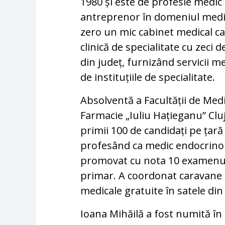
1980 și este de profesie medi
antreprenor în domeniul medica
zero un mic cabinet medical car
clinică de specialitate cu zeci d
din județ, furnizând servicii me
de instituțiile de specialitate.
Absolventă a Facultății de Medi
Farmacie „Iuliu Hațieganu” Cluj
primii 100 de candidați pe țară
profesând ca medic endocrinolog
promovat cu nota 10 examenul
primar. A coordonat caravane m
medicale gratuite în satele din
Ioana Mihăilă a fost numită în 