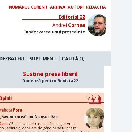
NUMĂRUL CURENT
ARHIVA
AUTORI
REDACȚIA
Editorial 22
Andrei
Cornea
Inadecvarea unui președinte
DEZBATERI
SUPLIMENT
CAUTĂ
Susține presa liberă
Donează pentru Revista22
Opinii
Andreea
Pora
„Savonizarea” lui Nicușor Dan
Opinii /
Puțini sunt cei care mai înțeleg ce vrea
președintele, dacă are de gând să soluționeze