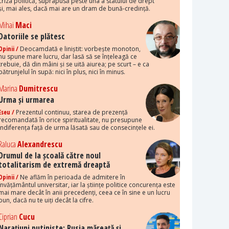
criza politică, suprapusă peste una a statului de drept
și, mai ales, dacă mai are un dram de bună-credință.
Mihai
Maci
Datoriile se plătesc
Opinii /
Deocamdată e liniștit: vorbește monoton,
nu spune mare lucru, dar lasă să se înțeleagă ce
trebuie, dă din mâini și se uită aiurea; pe scurt – e ca
pătrunjelul în supă: nici în plus, nici în minus.
Marina
Dumitrescu
Urma și urmarea
Eseu /
Prezentul continuu, starea de prezență
recomandată în orice spiritualitate, nu presupune
indiferența față de urma lăsată sau de consecințele ei.
Raluca
Alexandrescu
Drumul de la școală către noul
totalitarism de extremă dreaptă
Opinii /
Ne aflăm în perioada de admitere în
învățământul universitar, iar la științe politice concurența este
mai mare decât în anii precedenți, ceea ce în sine e un lucru
bun, dacă nu te uiți decât la cifre.
Ciprian
Cucu
Narațiuni putiniste: Rusia măreață și