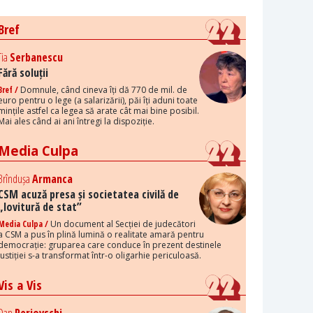
Bref
Tia
Serbanescu
Fără soluții
Bref /
Domnule, când cineva îți dă 770 de mil. de
euro pentru o lege (a salarizării), păi îți aduni toate
mințile astfel ca legea să arate cât mai bine posibil.
Mai ales când ai ani întregi la dispoziție.
Media Culpa
Brîndușa
Armanca
CSM acuză presa și societatea civilă de
„lovitură de stat”
Media Culpa /
Un document al Secției de judecători
a CSM a pus în plină lumină o realitate amară pentru
democrație: gruparea care conduce în prezent destinele
justiției s-a transformat într-o oligarhie periculoasă.
Vis a Vis