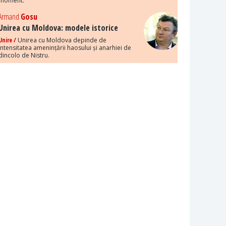
moment.
Armand
Gosu
Unirea cu Moldova: modele istorice
Unire /
Unirea cu Moldova depinde de
intensitatea amenințării haosului și anarhiei de
dincolo de Nistru.