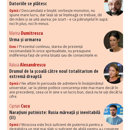
Datoriile se plătesc
Opinii /
Deocamdată e liniștit: vorbește monoton, nu
spune mare lucru, dar lasă să se înțeleagă ce trebuie, dă
din mâini și se uită aiurea; pe scurt – e ca pătrunjelul în supă:
nici în plus, nici în minus.
Marina
Dumitrescu
Urma și urmarea
Eseu /
Prezentul continuu, starea de prezență
recomandată în orice spiritualitate, nu presupune
indiferența față de urma lăsată sau de consecințele ei.
Raluca
Alexandrescu
Drumul de la școală către noul totalitarism de
extremă dreaptă
Opinii /
Ne aflăm în perioada de admitere în învățământul
universitar, iar la științe politice concurența este mai mare decât în
anii precedenți, ceea ce în sine e un lucru bun, dacă nu te uiți decât la
cifre.
Ciprian
Cucu
Narațiuni putiniste: Rusia măreață și inevitabilă
(II)
Opinii /
Moscova este încă suficient de puternică pentru a
destabiliza un stat mai slab și suficient de abilă pentru a-i convinge