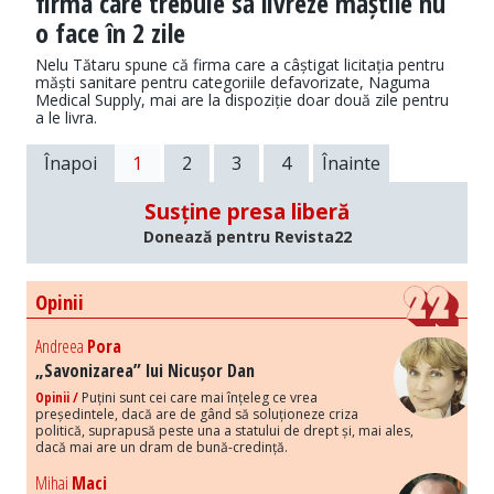
firma care trebuie să livreze măștile nu
o face în 2 zile
Nelu Tătaru spune că firma care a câștigat licitația pentru
măști sanitare pentru categoriile defavorizate, Naguma
Medical Supply, mai are la dispoziție doar două zile pentru
a le livra.
Înapoi
1
2
3
4
Înainte
Susține presa liberă
Donează pentru Revista22
Opinii
Andreea
Pora
„Savonizarea” lui Nicușor Dan
Opinii /
Puțini sunt cei care mai înțeleg ce vrea
președintele, dacă are de gând să soluționeze criza
politică, suprapusă peste una a statului de drept și, mai ales,
dacă mai are un dram de bună-credință.
Mihai
Maci