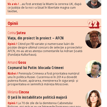
Vis a vis /
...au fost arestați la Miami la cererea UK, după
ce Justiția de la noi i-a lăsat în libertate magna cum
laudae,
Opinii
Corina
Șuteu
Viața, din proiect în proiect – AFCN
Opinii /
Citind pe FB variate și numeroase luări de
poziție despre ultimul concurs de selecție a proiectelor
AFCN, mi-au atras atenția comentariile lui Adrian Șoaită
(Fundația Kulturhaus).
Armand
Gosu
Coșmarul lui Putin: blocada Crimeei
Război /
Peninsula Crimeea a fost prioritatea numărul
unu în politica Rusiei. Cucerirea ei în 2014 a dovedit
puterea Rusiei, apărarea, menținerea în siguranță și
prosperitatea ei semnifică măreția Moscovei.
Melania
Cincea
O țară în instabilitate politică majoră
Opinii /
La 70 de zile de la demiterea Cabinetului
Bolojan, nici măcar nu se întrevede formarea unui nou