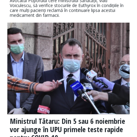
Avocatul Poporului cere ministrului Sănătății, Vlad
Voiculescu, să verifice stocurile de Euthyrox în condițiile în
care mulți pacienți reclamă în continuare lipsa acestui
medicament din farmacii.
Ministrul Tătaru: Din 5 sau 6 noiembrie
vor ajunge în UPU primele teste rapide