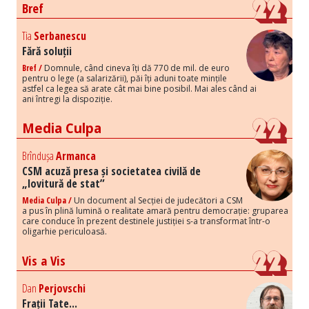
Bref
Tia
Serbanescu
Fără soluții
Bref /
Domnule, când cineva îți dă 770 de mil. de euro
pentru o lege (a salarizării), păi îți aduni toate mințile
astfel ca legea să arate cât mai bine posibil. Mai ales când ai
ani întregi la dispoziție.
Media Culpa
Brîndușa
Armanca
CSM acuză presa și societatea civilă de
„lovitură de stat”
Media Culpa /
Un document al Secției de judecători a CSM
a pus în plină lumină o realitate amară pentru democrație: gruparea
care conduce în prezent destinele justiției s-a transformat într-o
oligarhie periculoasă.
Vis a Vis
Dan
Perjovschi
Frații Tate...