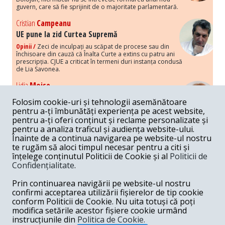
guvern, care să fie sprijinit de o majoritate parlamentară.
Cristian
Campeanu
UE pune la zid Curtea Supremă
Opinii /
Zeci de inculpați au scăpat de procese sau din
închisoare din cauză că Înalta Curte a extins cu patru ani
prescripția. CJUE a criticat în termeni duri instanța condusă
de Lia Savonea.
Lidia
Moise
Costurile economice ale haosului politic
Folosim cookie-uri și tehnologii asemănătoare
Opinii /
Economia nu poate rezista cu retorica falsă a
pentru a-ți îmbunătăți experiența pe acest website,
susținerii intereselor poporului, care, de fapt, ascunde
pentru a-ți oferi conținut și reclame personalizate și
obsesia menținerii privilegiilor și a averilor unor caste.
pentru a analiza traficul și audiența website-ului.
Înainte de a continua navigarea pe website-ul nostru
Melania
Cincea
te rugăm să aloci timpul necesar pentru a citi și
Noi puseuri de xenofobie din partea românilor
înțelege conținutul Politicii de Cookie și al
Politicii de
„neaoși”
Confidențialitate
.
Opinii /
Periodic, în spațiul public sunt voci care lansează
mesaje xenofobe la adresa câte unui politician care deranjează un
Prin continuarea navigării pe website-ul nostru
anumit grup politico-mediatic, într-un anumit moment.
confirmi acceptarea utilizării fișierelor de tip cookie
conform Politicii de Cookie. Nu uita totuși că poți
Armand
Gosu
modifica setările acestor fișiere cookie urmând
Unirea cu Moldova: modele istorice
instrucțiunile din
Politica de Cookie.