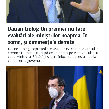
Dacian Cioloș: Un premier nu face
evaluări ale miniștrilor noaptea, în
somn, și dimineața îi demite
Dacian Cioloș, copreședinte USR PLUS, continuă atacul la
premierul Florin Cîțu după ce l-a demis pe Vlad Voiculescu
de la Ministerul Sănătății și cere înlocuirea acestuia de la
conducerea guvernului.