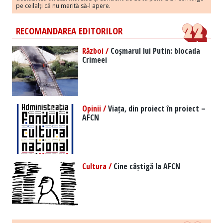
pe ceilalți că nu merită să-l apere.
RECOMANDAREA EDITORILOR
Război /
Coșmarul lui Putin: blocada
Crimeei
Opinii /
Viața, din proiect în proiect –
AFCN
Cultura /
Cine câștigă la AFCN