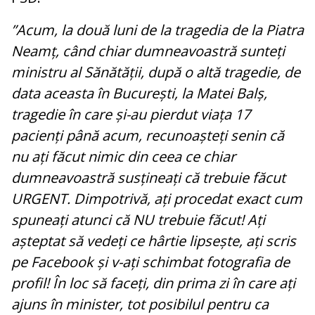
”Acum, la două luni de la tragedia de la Piatra
Neamț, când chiar dumneavoastră sunteți
ministru al Sănătății, după o altă tragedie, de
data aceasta în București, la Matei Balș,
tragedie în care și-au pierdut viața 17
pacienți până acum, recunoașteți senin că
nu ați făcut nimic din ceea ce chiar
dumneavoastră susțineați că trebuie făcut
URGENT. Dimpotrivă, ați procedat exact cum
spuneați atunci că NU trebuie făcut! Ați
așteptat să vedeți ce hârtie lipsește, ați scris
pe Facebook și v-ați schimbat fotografia de
profil! În loc să faceți, din prima zi în care ați
ajuns în minister, tot posibilul pentru ca