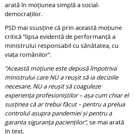
arată în moțiunea simplă a social-
democraților.
PSD mai ssusține că prin această moțiune
critică ”lipsa evidentă de performanță a
ministrului responsabil cu sănătatea, cu
viața românilor”.
”Această moțiune este depusă împotriva
ministrului care NU a reușit să ia deciziile
necesare, NU a reușit să coaguleze
experiența profesioniștilor – așa cum chiar el
susținea că ar trebui făcut – pentru a prelua
controlul asupra pandemiei și pentru a
garanta siguranța pacienților”,
se mai arată
în text.