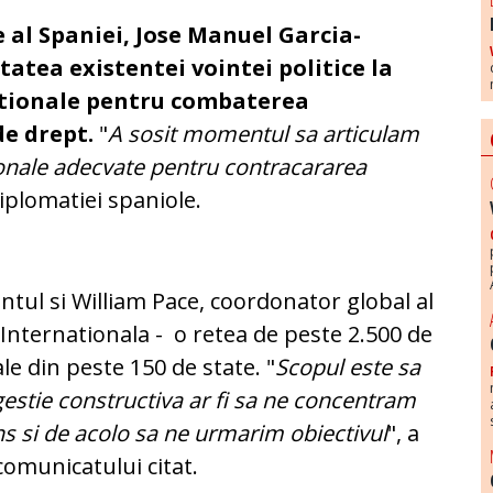
 al Spaniei, Jose Manuel Garcia-
tatea existentei vointei politice la
ationale pentru combaterea
de drept.
"
A sosit momentul sa articulam
onale adecvate pentru contracararea
diplomatiei spaniole.
antul si William Pace, coordonator global al
 Internationala - o retea de peste 2.500 de
e din peste 150 de state. "
Scopul este sa
estie constructiva ar fi sa ne concentram
s si de acolo sa ne urmarim obiectivul
", a
 comunicatului citat.