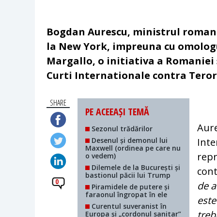
Bogdan Aurescu, ministrul roman a
la New York, impreuna cu omologu
Margallo, o initiativa a Romaniei 
Curti Internationale contra Teror
SHARE
PE ACEEAȘI TEMĂ
Aure
Sezonul trădărilor
Desenul și demonul lui
Inte
Maxwell (ordinea pe care nu
repr
o vedem)
Dilemele de la București și
cont
bastionul păcii lui Trump
0
de a
Piramidele de putere și
faraonul îngropat în ele
este
Curentul suveranist în
treb
Europa și „cordonul sanitar”