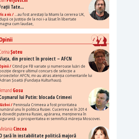
Dan
Perjovschi
Frații Tate...
Vis a vis /
...au fost arestați la Miami la cererea UK,
după ce Justiția de la noi i-a lăsat în libertate
magna cum laudae,
Opinii
Corina
Șuteu
Viața, din proiect în proiect – AFCN
Opinii /
Citind pe FB variate și numeroase luări de
poziție despre ultimul concurs de selecție a
proiectelor AFCN, mi-au atras atenția comentariile lui
Adrian Șoaită (Fundația Kulturhaus).
Armand
Gosu
Coșmarul lui Putin: blocada Crimeei
Război /
Peninsula Crimeea a fost prioritatea
numărul unu în politica Rusiei. Cucerirea ei în 2014
a dovedit puterea Rusiei, apărarea, menținerea în
siguranță și prosperitatea ei semnifică măreția Moscovei.
Melania
Cincea
O țară în instabilitate politică majoră