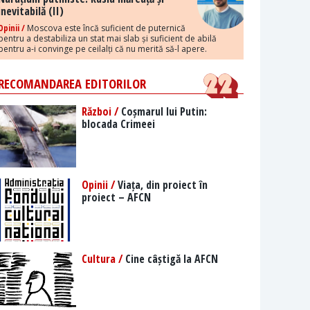
inevitabilă (II)
Opinii /
Moscova este încă suficient de puternică
pentru a destabiliza un stat mai slab și suficient de abilă
pentru a-i convinge pe ceilalți că nu merită să-l apere.
RECOMANDAREA EDITORILOR
Război /
Coșmarul lui Putin:
blocada Crimeei
Opinii /
Viața, din proiect în
proiect – AFCN
Cultura /
Cine câștigă la AFCN