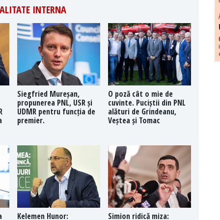
ALITATE INTERNA
Siegfried Mureșan,
O poză cât o mie de
propunerea PNL, USR și
cuvinte. Puciștii din PNL
R
UDMR pentru funcția de
alături de Grindeanu,
a
premier.
Veștea și Tomac
a
Kelemen Hunor:
Simion ridică miza: