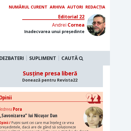
NUMĂRUL CURENT
ARHIVA
AUTORI
REDACȚIA
Editorial 22
Andrei
Cornea
Inadecvarea unui președinte
DEZBATERI
SUPLIMENT
CAUTĂ
Susține presa liberă
Donează pentru Revista22
Opinii
Andreea
Pora
„Savonizarea” lui Nicușor Dan
Opinii /
Puțini sunt cei care mai înțeleg ce vrea
președintele, dacă are de gând să soluționeze