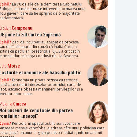
Opinii /
La 70 de zile de la demiterea Cabinetului
Bolojan, nici măcar nu se întrevede formarea unui
nou guvern, care să fie sprijinit de o majoritate
parlamentară.
Cristian
Campeanu
UE pune la zid Curtea Supremă
Opinii /
Zeci de inculpați au scăpat de procese
sau din închisoare din cauză că Înalta Curte a
extins cu patru ani prescripția. CJUE a criticat în
termeni duri instanța condusă de Lia Savonea.
Lidia
Moise
Costurile economice ale haosului politic
Opinii /
Economia nu poate rezista cu retorica
falsă a susținerii intereselor poporului, care, de
fapt, ascunde obsesia menținerii privilegiilor și a
averilor unor caste.
Melania
Cincea
Noi puseuri de xenofobie din partea
românilor „neaoși”
Opinii /
Periodic, în spațiul public sunt voci care
lansează mesaje xenofobe la adresa câte unui politician care
deranjează un anumit grup politico-mediatic, într-un anumit