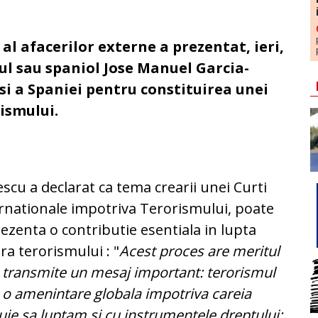
l afacerilor externe a prezentat, ieri,
l sau spaniol Jose Manuel Garcia-
si a Spaniei pentru constituirea unei
ismului.
scu a declarat ca tema crearii unei Curti
rnationale impotriva Terorismului, poate
ezenta o contributie esentiala in lupta
ra terorismului : "
Acest proces are meritul
 transmite un mesaj important: terorismul
 o amenintare globala impotriva careia
uie sa luptam si cu instrumentele dreptului: