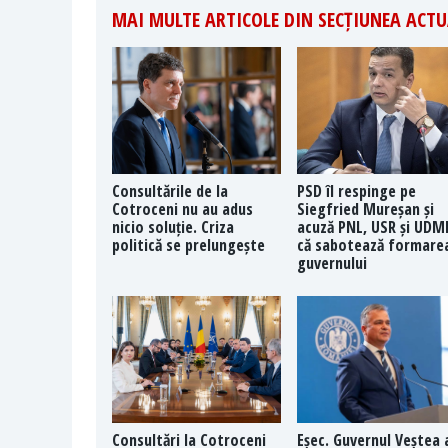
MAI MULTE ARTICOLE DIN SECȚIUNEA ACTU
Consultările de la
PSD îl respinge pe
Cotroceni nu au adus
Siegfried Mureșan și
nicio soluție. Criza
acuză PNL, USR și UDM
politică se prelungește
că sabotează formare
guvernului
Consultări la Cotroceni
Eșec. Guvernul Veștea 