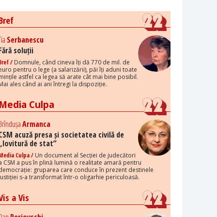
Bref
Tia
Serbanescu
Fără soluții
Bref /
Domnule, când cineva îți dă 770 de mil. de
euro pentru o lege (a salarizării), păi îți aduni toate
mințile astfel ca legea să arate cât mai bine posibil.
Mai ales când ai ani întregi la dispoziție.
Media Culpa
Brîndușa
Armanca
CSM acuză presa și societatea civilă de
„lovitură de stat”
Media Culpa /
Un document al Secției de judecători
a CSM a pus în plină lumină o realitate amară pentru
democrație: gruparea care conduce în prezent destinele
justiției s-a transformat într-o oligarhie periculoasă.
Vis a Vis