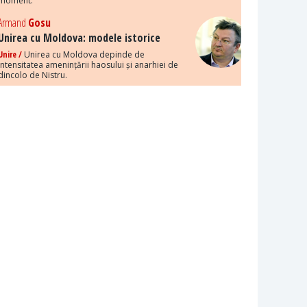
moment.
Armand
Gosu
Unirea cu Moldova: modele istorice
Unire /
Unirea cu Moldova depinde de
intensitatea amenințării haosului și anarhiei de
dincolo de Nistru.