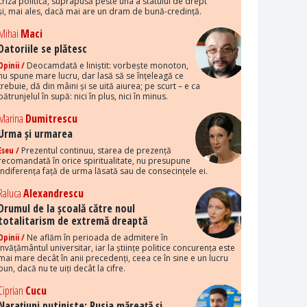
criza politică, suprapusă peste una a statului de drept
și, mai ales, dacă mai are un dram de bună-credință.
Mihai
Maci
Datoriile se plătesc
Opinii /
Deocamdată e liniștit: vorbește monoton,
nu spune mare lucru, dar lasă să se înțeleagă ce
trebuie, dă din mâini și se uită aiurea; pe scurt – e ca
pătrunjelul în supă: nici în plus, nici în minus.
Marina
Dumitrescu
Urma și urmarea
Eseu /
Prezentul continuu, starea de prezență
recomandată în orice spiritualitate, nu presupune
indiferența față de urma lăsată sau de consecințele ei.
Raluca
Alexandrescu
Drumul de la școală către noul
totalitarism de extremă dreaptă
Opinii /
Ne aflăm în perioada de admitere în
învățământul universitar, iar la științe politice concurența este
mai mare decât în anii precedenți, ceea ce în sine e un lucru
bun, dacă nu te uiți decât la cifre.
Ciprian
Cucu
Narațiuni putiniste: Rusia măreață și