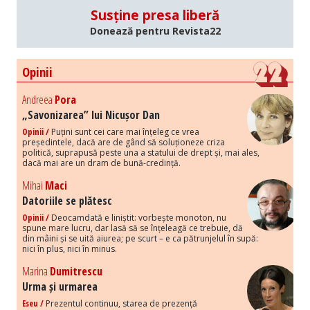
Susține presa liberă
Donează pentru Revista22
Opinii
Andreea
Pora
„Savonizarea” lui Nicușor Dan
Opinii /
Puțini sunt cei care mai înțeleg ce vrea
președintele, dacă are de gând să soluționeze criza
politică, suprapusă peste una a statului de drept și, mai ales,
dacă mai are un dram de bună-credință.
Mihai
Maci
Datoriile se plătesc
Opinii /
Deocamdată e liniștit: vorbește monoton, nu
spune mare lucru, dar lasă să se înțeleagă ce trebuie, dă
din mâini și se uită aiurea; pe scurt – e ca pătrunjelul în supă:
nici în plus, nici în minus.
Marina
Dumitrescu
Urma și urmarea
Eseu /
Prezentul continuu, starea de prezență