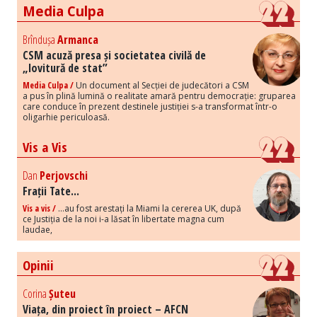
Media Culpa
Brîndușa
Armanca
CSM acuză presa și societatea civilă de
„lovitură de stat”
Media Culpa /
Un document al Secției de judecători a CSM
a pus în plină lumină o realitate amară pentru democrație: gruparea
care conduce în prezent destinele justiției s-a transformat într-o
oligarhie periculoasă.
Vis a Vis
Dan
Perjovschi
Frații Tate...
Vis a vis /
...au fost arestați la Miami la cererea UK, după
ce Justiția de la noi i-a lăsat în libertate magna cum
laudae,
Opinii
Corina
Șuteu
Viața, din proiect în proiect – AFCN