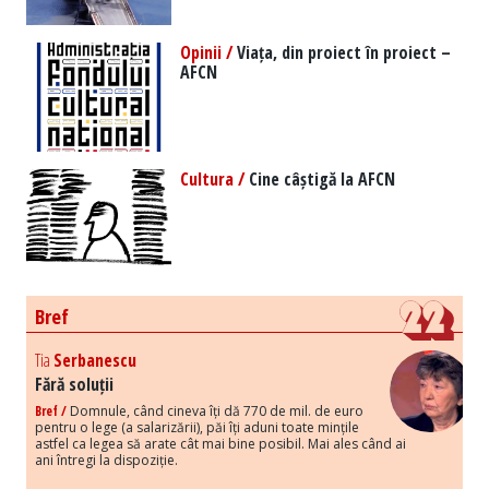
Opinii /
Viața, din proiect în proiect –
AFCN
Cultura /
Cine câștigă la AFCN
Bref
Tia
Serbanescu
Fără soluții
Bref /
Domnule, când cineva îți dă 770 de mil. de euro
pentru o lege (a salarizării), păi îți aduni toate mințile
astfel ca legea să arate cât mai bine posibil. Mai ales când ai
ani întregi la dispoziție.