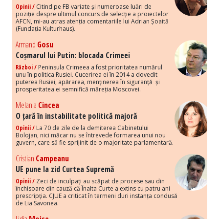
Opinii /
Citind pe FB variate și numeroase luări de
poziție despre ultimul concurs de selecție a proiectelor
AFCN, mi-au atras atenția comentariile lui Adrian Șoaită
(Fundația Kulturhaus).
Armand
Gosu
Coșmarul lui Putin: blocada Crimeei
Război /
Peninsula Crimeea a fost prioritatea numărul
unu în politica Rusiei. Cucerirea ei în 2014 a dovedit
puterea Rusiei, apărarea, menținerea în siguranță și
prosperitatea ei semnifică măreția Moscovei.
Melania
Cincea
O țară în instabilitate politică majoră
Opinii /
La 70 de zile de la demiterea Cabinetului
Bolojan, nici măcar nu se întrevede formarea unui nou
guvern, care să fie sprijinit de o majoritate parlamentară.
Cristian
Campeanu
UE pune la zid Curtea Supremă
Opinii /
Zeci de inculpați au scăpat de procese sau din
închisoare din cauză că Înalta Curte a extins cu patru ani
prescripția. CJUE a criticat în termeni duri instanța condusă
de Lia Savonea.