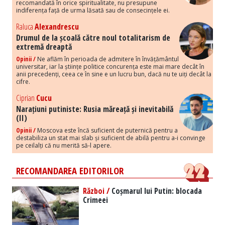
recomandată în orice spiritualitate, nu presupune
indiferența față de urma lăsată sau de consecințele ei.
Raluca
Alexandrescu
Drumul de la școală către noul totalitarism de
extremă dreaptă
Opinii /
Ne aflăm în perioada de admitere în învățământul
universitar, iar la științe politice concurența este mai mare decât în
anii precedenți, ceea ce în sine e un lucru bun, dacă nu te uiți decât la
cifre.
Ciprian
Cucu
Narațiuni putiniste: Rusia măreață și inevitabilă
(II)
Opinii /
Moscova este încă suficient de puternică pentru a
destabiliza un stat mai slab și suficient de abilă pentru a-i convinge
pe ceilalți că nu merită să-l apere.
RECOMANDAREA EDITORILOR
Război /
Coșmarul lui Putin: blocada
Crimeei