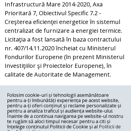
Infrastructură Mare 2014-2020, Axa
Prioritară 7, Obiectivul Specific 7.2 -
Creşterea eficienţei energetice în sistemul
centralizat de furnizare a energiei termice.
Licitaţia a fost lansată în baza contractului
nr. 407/14.11.2020 încheiat cu Ministerul
Fondurilor Europene (în prezent Ministerul
Investiţiilor şi Proiectelor Europene), în
calitate de Autoritate de Management.
COMENTARII
0
Folosim cookie-uri și tehnologii asemănătoare
pentru a-ți îmbunătăți experiența pe acest website,
Nume
pentru a-ți oferi conținut și reclame personalizate și
pentru a analiza traficul și audiența website-ului.
Înainte de a continua navigarea pe website-ul nostru
Email
te rugăm să aloci timpul necesar pentru a citi și
înțelege conținutul Politicii de Cookie și al
Politicii de