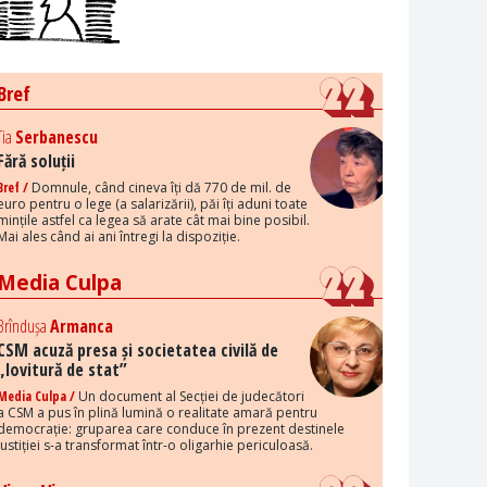
Bref
Tia
Serbanescu
Fără soluții
Bref /
Domnule, când cineva îți dă 770 de mil. de
euro pentru o lege (a salarizării), păi îți aduni toate
mințile astfel ca legea să arate cât mai bine posibil.
Mai ales când ai ani întregi la dispoziție.
Media Culpa
Brîndușa
Armanca
CSM acuză presa și societatea civilă de
„lovitură de stat”
Media Culpa /
Un document al Secției de judecători
a CSM a pus în plină lumină o realitate amară pentru
democrație: gruparea care conduce în prezent destinele
justiției s-a transformat într-o oligarhie periculoasă.