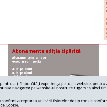
Abonamente ediția tipărită
Abonamente interne cu
expediere prin poștă
45 lei pe 3 luni
80 lei pe 6 luni
150 lei pe 1 an
entru a-ți îmbunătăți experiența pe acest website, pentru a-
Abonamente interne cu
ontinua navigarea pe website-ul nostru te rugăm să aloci timpu
ridicare de la redacție
36 lei pe 3 luni
62 lei pe 6 luni
onfirmi acceptarea utilizării fișierelor de tip cookie conform
115 lei pe 1 an
a de Cookie.