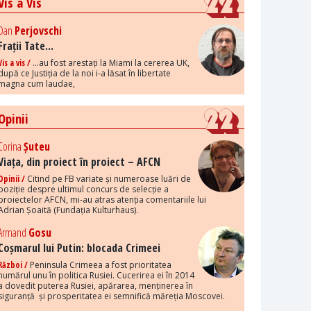
Vis a Vis
Dan
Perjovschi
Frații Tate...
Vis a vis /
...au fost arestați la Miami la cererea UK,
după ce Justiția de la noi i-a lăsat în libertate
magna cum laudae,
Opinii
Corina
Șuteu
Viața, din proiect în proiect – AFCN
Opinii /
Citind pe FB variate și numeroase luări de
poziție despre ultimul concurs de selecție a
proiectelor AFCN, mi-au atras atenția comentariile lui
Adrian Șoaită (Fundația Kulturhaus).
Armand
Gosu
Coșmarul lui Putin: blocada Crimeei
Război /
Peninsula Crimeea a fost prioritatea
numărul unu în politica Rusiei. Cucerirea ei în 2014
a dovedit puterea Rusiei, apărarea, menținerea în
siguranță și prosperitatea ei semnifică măreția Moscovei.