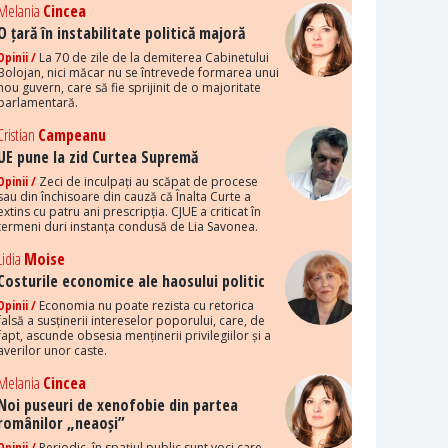
Melania
Cincea
O țară în instabilitate politică majoră
Opinii /
La 70 de zile de la demiterea Cabinetului
Bolojan, nici măcar nu se întrevede formarea unui
nou guvern, care să fie sprijinit de o majoritate
parlamentară.
Cristian
Campeanu
UE pune la zid Curtea Supremă
Opinii /
Zeci de inculpați au scăpat de procese
sau din închisoare din cauză că Înalta Curte a
extins cu patru ani prescripția. CJUE a criticat în
termeni duri instanța condusă de Lia Savonea.
Lidia
Moise
Costurile economice ale haosului politic
Opinii /
Economia nu poate rezista cu retorica
falsă a susținerii intereselor poporului, care, de
fapt, ascunde obsesia menținerii privilegiilor și a
averilor unor caste.
Melania
Cincea
Noi puseuri de xenofobie din partea
românilor „neaoși”
Opinii /
Periodic, în spațiul public sunt voci care