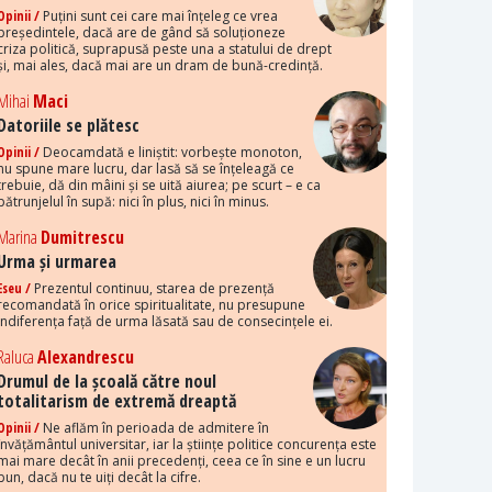
Opinii /
Puțini sunt cei care mai înțeleg ce vrea
președintele, dacă are de gând să soluționeze
criza politică, suprapusă peste una a statului de drept
și, mai ales, dacă mai are un dram de bună-credință.
Mihai
Maci
Datoriile se plătesc
Opinii /
Deocamdată e liniștit: vorbește monoton,
nu spune mare lucru, dar lasă să se înțeleagă ce
trebuie, dă din mâini și se uită aiurea; pe scurt – e ca
pătrunjelul în supă: nici în plus, nici în minus.
Marina
Dumitrescu
Urma și urmarea
Eseu /
Prezentul continuu, starea de prezență
recomandată în orice spiritualitate, nu presupune
indiferența față de urma lăsată sau de consecințele ei.
Raluca
Alexandrescu
Drumul de la școală către noul
totalitarism de extremă dreaptă
Opinii /
Ne aflăm în perioada de admitere în
învățământul universitar, iar la științe politice concurența este
mai mare decât în anii precedenți, ceea ce în sine e un lucru
bun, dacă nu te uiți decât la cifre.