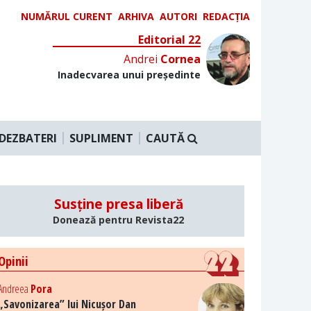
NUMĂRUL CURENT
ARHIVA
AUTORI
REDACȚIA
Editorial 22
Andrei
Cornea
Inadecvarea unui președinte
DEZBATERI
SUPLIMENT
CAUTĂ
Susține presa liberă
Donează pentru Revista22
Opinii
Andreea
Pora
„Savonizarea” lui Nicușor Dan