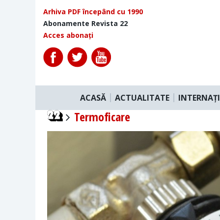
Arhiva PDF începând cu 1990
Abonamente Revista 22
Acces abonați
ACASĂ
ACTUALITATE
INTERNAȚ
Termoficare