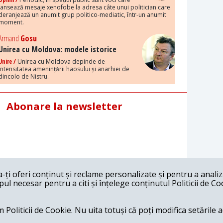
lansează mesaje xenofobe la adresa câte unui politician care
deranjează un anumit grup politico-mediatic, într-un anumit
moment.
Armand
Gosu
Unirea cu Moldova: modele istorice
Unire /
Unirea cu Moldova depinde de
intensitatea amenințării haosului și anarhiei de
dincolo de Nistru.
Abonare la newsletter
ți oferi conținut și reclame personalizate și pentru a anali
l necesar pentru a citi și înțelege conținutul Politicii de Co
 Politicii de Cookie. Nu uita totuși că poți modifica setările 