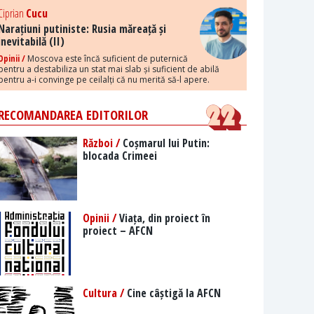
Ciprian
Cucu
Narațiuni putiniste: Rusia măreață și
inevitabilă (II)
Opinii /
Moscova este încă suficient de puternică
pentru a destabiliza un stat mai slab și suficient de abilă
pentru a-i convinge pe ceilalți că nu merită să-l apere.
RECOMANDAREA EDITORILOR
Război /
Coșmarul lui Putin:
blocada Crimeei
Opinii /
Viața, din proiect în
proiect – AFCN
Cultura /
Cine câștigă la AFCN