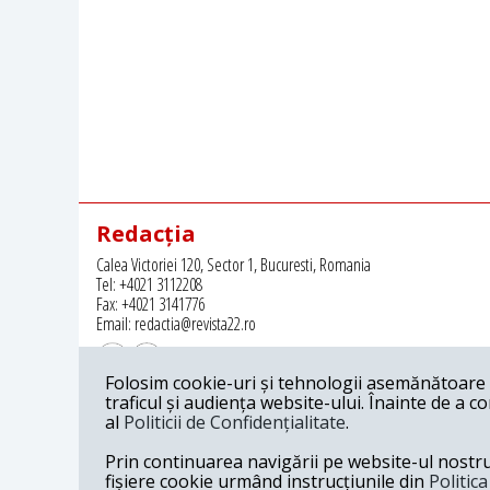
Redacția
Calea Victoriei 120, Sector 1, Bucuresti, Romania
Tel: +4021 3112208
Fax: +4021 3141776
Email: redactia@revista22.ro
Folosim cookie-uri și tehnologii asemănătoare p
traficul și audiența website-ului. Înainte de a c
al
Politicii de Confidențialitate
.
Revista 22 este editata de
Grupul pentru Dialog Social
Prin continuarea navigării pe website-ul nostru c
fișiere cookie urmând instrucțiunile din
Politic